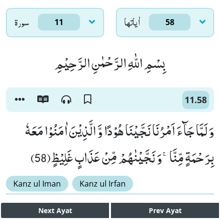
اٰياتها
سورۃ
11
58
بِسْمِ اللّٰهِ الرَّحْمٰنِ الرَّحِیْمِ
11.58
وَ لَمَّا جَآءَ اَمْرُنَا نَجَّیْنَا هُوْدًا وَّ الَّذِیْنَ اٰمَنُوْا مَعَهٗ
بِرَحْمَةٍ مِّنَّاۚ-وَ نَجَّیْنٰهُمْ مِّنْ عَذَابٍ غَلِیْظٍ(58)
Kanz ul Iman
Kanz ul Irfan
Next
Ayat
Prev
Ayat