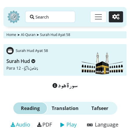
Search
Go
Home
➤
Al-Quran
➤
Surah Hud Ayat 58
Surah Hud Ayat 58
Surah Hud
وَ مَا مِنْ دَآبَّةٍ
Para 12 -
سورة هود
Reading
Translation
Tafseer
Audio
PDF
Play
Language