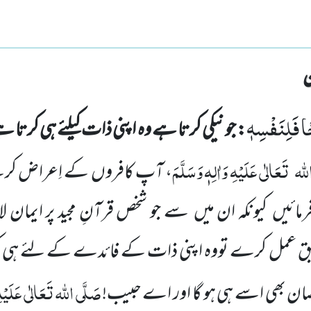
 فَلِنَفْسِهٖ
: جو نیکی کرتا ہے وہ اپنی ذات کیلئے ہی کرتا 
للہ
تَعَالٰی عَلَیْہِ وَاٰلِہٖ وَسَلَّمَ
، آپ کافروں کے اِعراض کرن
فرمائیں کیونکہ ان میں سے جو شخص
قرآنِ مجید پر ایما
 عمل کرے تووہ اپنی ذات کے فائدے کے لئے ہی کرے
صَلَّی اللہ تَعَالٰی عَلَیْہِ 
ان بھی اسے ہی ہو گا اور اے حبیب!