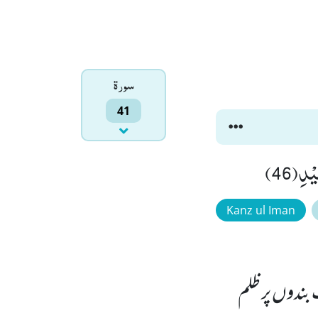
سورۃ
41
دِ(46)
Kanz ul Iman
 بندوں پر ظلم