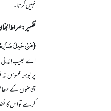
نہیں کرتا۔
تفسیر : ‎صراط الجنان
مَنْ عَمِلَ صَالِحًا
{
صَلَّی ا
اے حبیب!
پر بوجھ محسوس
نہ 
تقاضوں کے مطابق
کرے تو اس کا نقص