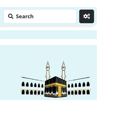
Search
Go