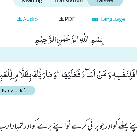
Reading
Translation
Tafseer
Audio
PDF
Language
بِسْمِ اللّٰهِ الرَّحْمٰنِ الرَّحِیْمِ
نَفْسِهٖ وَ مَنْ اَسَآءَ فَعَلَیْهَاؕ-وَ مَا رَبُّكَ بِظَلَّامٍ لِّلْعَبِیْ
Kanz ul Irfan
ے بھلے کو اور جو برائی کرے تواپنے برے کو اور تمہارا رب