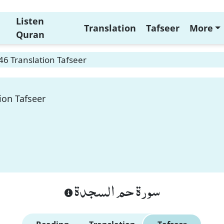
Listen
Translation
Tafseer
More
Quran
46 Translation Tafseer
ion Tafseer
سورة حم السجدة