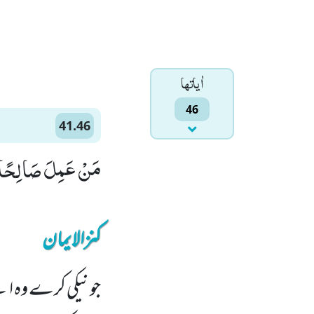
اٰياتها
46
41.46
مَنْ عَمِلَ صَالِحًا فَلِ
کنزالایمان
جو نیکی کرے وہ اپن