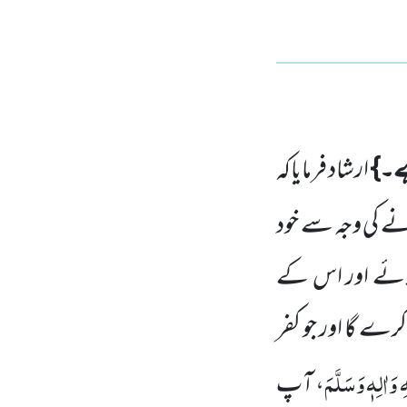
ہے۔}
ارشاد فرمایاکہ
ے کی وجہ سے خود
ن لائے اور اس کے
 گا اور جو کفر
وَاٰلِہٖ وَسَلَّمَ
، آپ