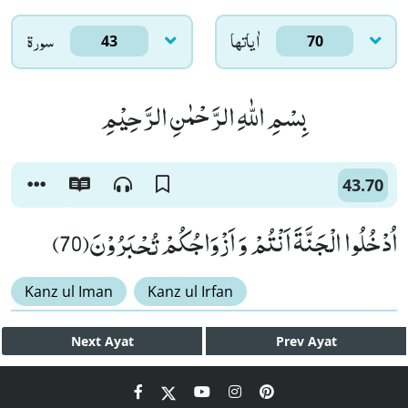
اٰياتها
سورۃ
43
70
بِسْمِ اللّٰهِ الرَّحْمٰنِ الرَّحِیْمِ
43.70
اُدْخُلُوا الْجَنَّةَ اَنْتُمْ وَ اَزْوَاجُكُمْ تُحْبَرُوْنَ(70)
Kanz ul Iman
Kanz ul Irfan
Next
Ayat
Prev
Ayat