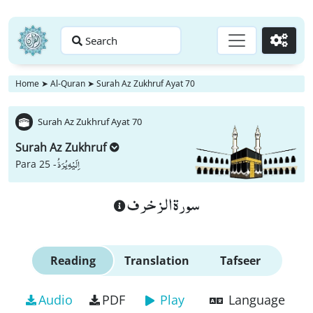
Search
Go
Home
➤
Al-Quran
➤
Surah Az Zukhruf Ayat 70
Surah Az Zukhruf Ayat 70
Surah Az Zukhruf
اِلَیْهِ یُرَدُّ
Para 25 -
سورة الزخرف
Reading
Translation
Tafseer
Audio
PDF
Play
Language