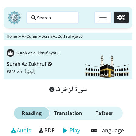
Search
Go
Home
➤
Al-Quran
➤
Surah Az Zukhruf Ayat 6
Surah Az Zukhruf Ayat 6
Surah Az Zukhruf
اِلَیْهِ یُرَدُّ
Para 25 -
سورة الزخرف
Reading
Translation
Tafseer
Audio
PDF
Play
Language