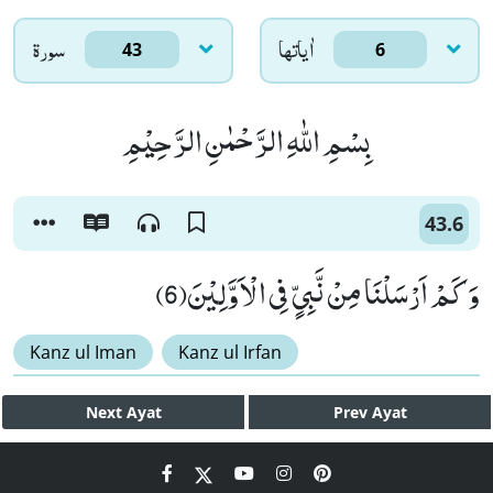
اٰياتها
سورۃ
43
6
بِسْمِ اللّٰهِ الرَّحْمٰنِ الرَّحِیْمِ
43.6
وَ كَمْ اَرْسَلْنَا مِنْ نَّبِیٍّ فِی الْاَوَّلِیْنَ(6)
Kanz ul Iman
Kanz ul Irfan
Next
Ayat
Prev
Ayat