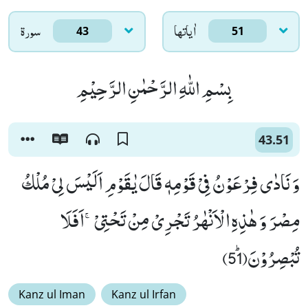
اٰياتها
سورۃ
43
51
بِسْمِ اللّٰهِ الرَّحْمٰنِ الرَّحِیْمِ
43.51
وَ نَادٰى فِرْعَوْنُ فِیْ قَوْمِهٖ قَالَ یٰقَوْمِ اَلَیْسَ لِیْ مُلْكُ
مِصْرَ وَ هٰذِهِ الْاَنْهٰرُ تَجْرِیْ مِنْ تَحْتِیْۚ-اَفَلَا
تُبْصِرُوْنَﭤ(51)
Kanz ul Iman
Kanz ul Irfan