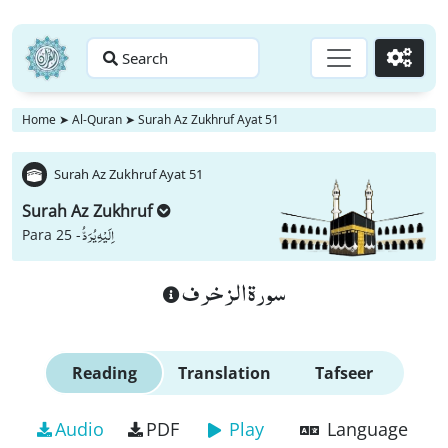
Search
Go
Home
➤
Al-Quran
➤
Surah Az Zukhruf Ayat 51
Surah Az Zukhruf Ayat 51
Surah Az Zukhruf
اِلَیْهِ یُرَدُّ
Para 25 -
سورة الزخرف
Reading
Translation
Tafseer
Audio
PDF
Play
Language