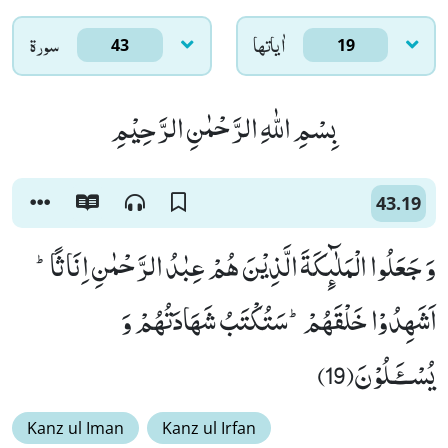
اٰياتها
سورۃ
43
19
بِسْمِ اللّٰهِ الرَّحْمٰنِ الرَّحِیْمِ
43.19
وَ جَعَلُوا الْمَلٰٓىٕكَةَ الَّذِیْنَ هُمْ عِبٰدُ الرَّحْمٰنِ اِنَاثًاؕ-
اَشَهِدُوْا خَلْقَهُمْؕ-سَتُكْتَبُ شَهَادَتُهُمْ وَ
یُسْــٴَـلُوْنَ(19)
Kanz ul Iman
Kanz ul Irfan