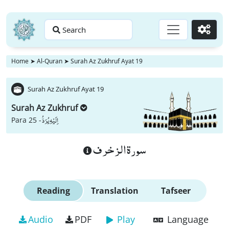
Search
Go
Home
➤
Al-Quran
➤
Surah Az Zukhruf Ayat 19
Surah Az Zukhruf Ayat 19
Surah Az Zukhruf
اِلَیْهِ یُرَدُّ
Para 25 -
سورة الزخرف
Reading
Translation
Tafseer
Audio
PDF
Play
Language