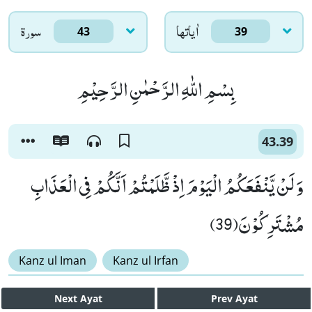
اٰياتها
سورۃ
43
39
بِسْمِ اللّٰهِ الرَّحْمٰنِ الرَّحِیْمِ
43.39
وَ لَنْ یَّنْفَعَكُمُ الْیَوْمَ اِذْ ظَّلَمْتُمْ اَنَّكُمْ فِی الْعَذَابِ
مُشْتَرِكُوْنَ(39)
Kanz ul Iman
Kanz ul Irfan
Next
Ayat
Prev
Ayat