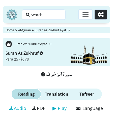
Search
Go
Home
➤
Al-Quran
➤
Surah Az Zukhruf Ayat 39
Surah Az Zukhruf Ayat 39
Surah Az Zukhruf
اِلَیْهِ یُرَدُّ
Para 25 -
سورة الزخرف
Reading
Translation
Tafseer
Audio
PDF
Play
Language