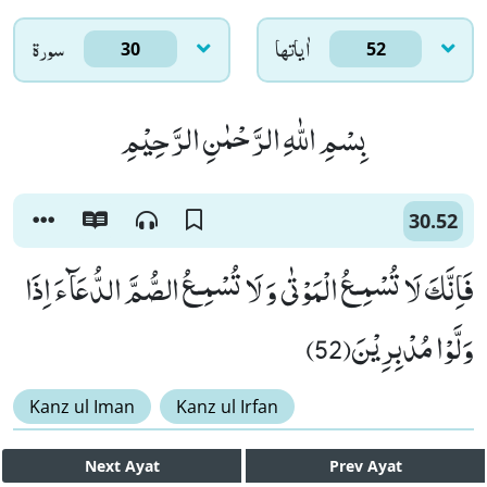
اٰياتها
سورۃ
30
52
بِسْمِ اللّٰهِ الرَّحْمٰنِ الرَّحِیْمِ
30.52
فَاِنَّكَ لَا تُسْمِـعُ الْمَوْتٰى وَ لَا تُسْمِـعُ الصُّمَّ الدُّعَآءَ اِذَا
وَلَّوْا مُدْبِرِیْنَ(52)
Kanz ul Iman
Kanz ul Irfan
Next
Ayat
Prev
Ayat