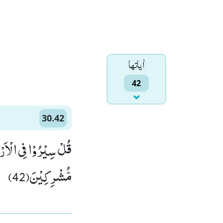
اٰياتها
42
30.42
قُلْ سِیْرُوْا فِی الْاَر
مُّشْرِكِیْنَ(42)