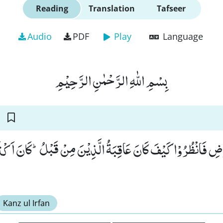
Reading
Translation
Tafseer
Audio
PDF
Play
Language
بِسْمِ اللّٰهِ الرَّحْمٰنِ الرَّحِیْمِ
ْضِ فَانْظُرُوْا كَیْفَ كَانَ عَاقِبَةُ الَّذِیْنَ مِنْ قَبْلُؕ-كَانَ اَكْ
Kanz ul Irfan