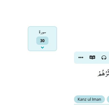
سورۃ
30
ثَرُهُمْ
Kanz ul Iman