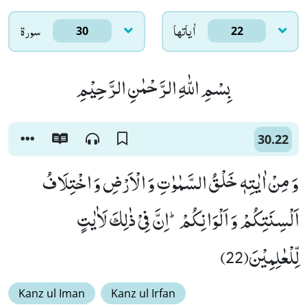
اٰياتها
سورۃ
30
22
بِسْمِ اللّٰهِ الرَّحْمٰنِ الرَّحِیْمِ
30.22
وَ مِنْ اٰیٰتِهٖ خَلْقُ السَّمٰوٰتِ وَ الْاَرْضِ وَ اخْتِلَافُ
اَلْسِنَتِكُمْ وَ اَلْوَانِكُمْؕ-اِنَّ فِیْ ذٰلِكَ لَاٰیٰتٍ
لِّلْعٰلِمِیْنَ(22)
Kanz ul Iman
Kanz ul Irfan