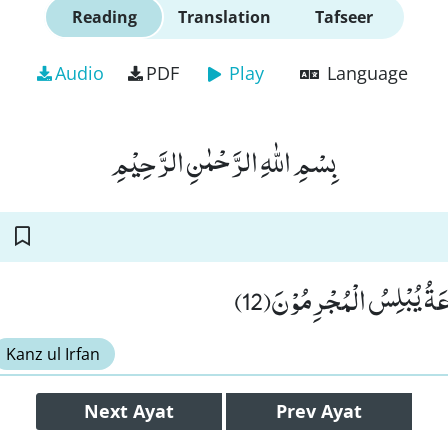
Reading
Translation
Tafseer
Audio
PDF
Play
Language
بِسْمِ اللّٰهِ الرَّحْمٰنِ الرَّحِیْمِ
عَةُ یُبْلِسُ الْمُجْرِمُوْنَ(12
Kanz ul Irfan
Next
Ayat
Prev
Ayat