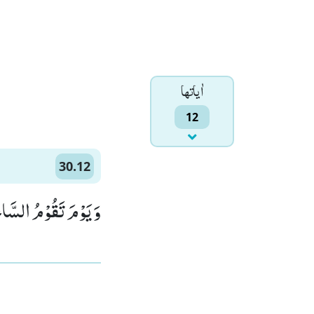
اٰياتها
12
30.12
وَ یَوْمَ تَقُوْمُ السَّا)