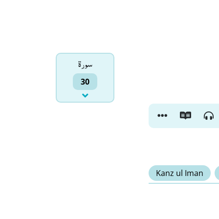
سورۃ
30
Kanz ul Iman