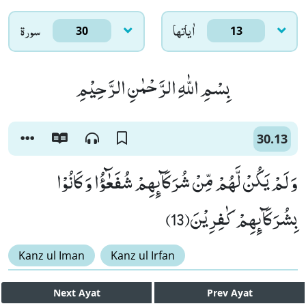
اٰياتها
سورۃ
30
13
بِسْمِ اللّٰهِ الرَّحْمٰنِ الرَّحِیْمِ
30.13
وَ لَمْ یَكُنْ لَّهُمْ مِّنْ شُرَكَآىٕهِمْ شُفَعٰٓؤُا وَ كَانُوْا
بِشُرَكَآىٕهِمْ كٰفِرِیْنَ(13)
Kanz ul Iman
Kanz ul Irfan
Next
Ayat
Prev
Ayat