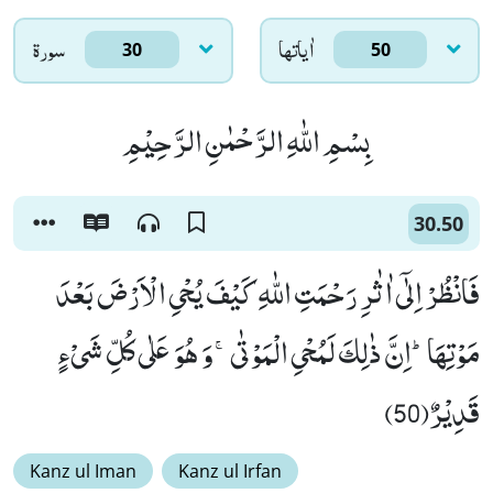
اٰياتها
سورۃ
30
50
بِسْمِ اللّٰهِ الرَّحْمٰنِ الرَّحِیْمِ
30.50
فَانْظُرْ اِلٰۤى اٰثٰرِ رَحْمَتِ اللّٰهِ كَیْفَ یُحْیِ الْاَرْضَ بَعْدَ
مَوْتِهَاؕ-اِنَّ ذٰلِكَ لَمُحْیِ الْمَوْتٰىۚ-وَ هُوَ عَلٰى كُلِّ شَیْءٍ
قَدِیْرٌ(50)
Kanz ul Iman
Kanz ul Irfan