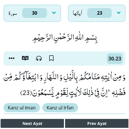
اٰياتها
سورۃ
30
23
بِسْمِ اللّٰهِ الرَّحْمٰنِ الرَّحِیْمِ
30.23
وَ مِنْ اٰیٰتِهٖ مَنَامُكُمْ بِالَّیْلِ وَ النَّهَارِ وَ ابْتِغَآؤُكُمْ مِّنْ
فَضْلِهٖؕ-اِنَّ فِیْ ذٰلِكَ لَاٰیٰتٍ لِّقَوْمٍ یَّسْمَعُوْنَ(23)
Kanz ul Iman
Kanz ul Irfan
Next
Ayat
Prev
Ayat