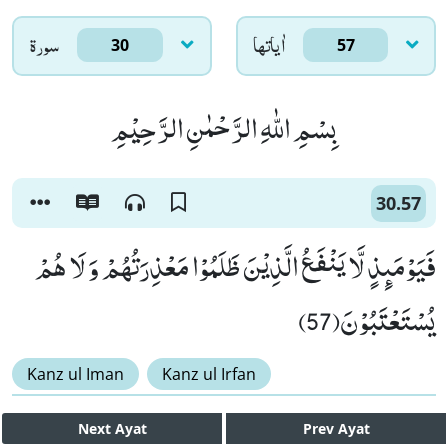
اٰياتها
سورۃ
30
57
بِسْمِ اللّٰهِ الرَّحْمٰنِ الرَّحِیْمِ
30.57
فَیَوْمَىٕذٍ لَّا یَنْفَعُ الَّذِیْنَ ظَلَمُوْا مَعْذِرَتُهُمْ وَ لَا هُمْ
یُسْتَعْتَبُوْنَ(57)
Kanz ul Iman
Kanz ul Irfan
Next
Ayat
Prev
Ayat