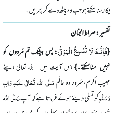
پکار سنا سکتے ہو جب وہ پیٹھ دے کر پھر یں ۔
تفسیر : ‎صراط الجنان
فَاِنَّكَ لَا تُسْمِعُ الْمَوْتٰى
{
: پس بیشک تم مُردوں کو
اللہ
نہیں سناسکتے۔}
اس آیت میں
تعالیٰ اپنے
صَلَّی اللہ تَعَالٰی عَلَیْہِ وَاٰلِہٖ
حبیبِ اکرم،سَرورِ دو عالَم
وَسَلَّمَ
صَلَّی اللہ
کو تسلی دیتے ہوئے فرماتا ہے کہ آپ
تَعَالٰی عَلَیْہِ وَاٰلِہٖ وَسَلَّمَ