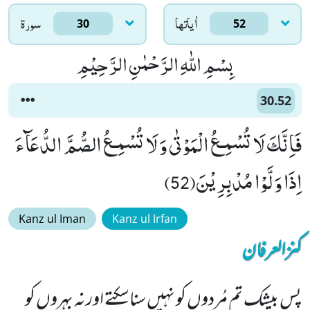
اٰياتها
سورۃ
30
52
بِسْمِ اللّٰهِ الرَّحْمٰنِ الرَّحِیْمِ
30.52
فَاِنَّكَ لَا تُسْمِـعُ الْمَوْتٰى وَ لَا تُسْمِـعُ الصُّمَّ الدُّعَآءَ
اِذَا وَلَّوْا مُدْبِرِیْنَ(52)
Kanz ul Iman
Kanz ul Irfan
کنزالعرفان
پس بیشک تم مُردوں کو نہیں سناسکتے اور نہ بہروں کو