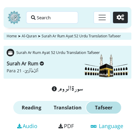
Search
Go
Home
➤
Al-Quran
➤
Surah Ar Rum Ayat 52 Urdu Translation Tafseer
Surah Ar Rum Ayat 52 Urdu Translation Tafseer
Surah Ar Rum
اُتْلُ مَاۤ اُوْحِیَ
Para 21 -
سورة الروم
Reading
Translation
Tafseer
Audio
PDF
Language