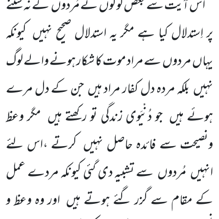
اس آیت سے بعض لوگوں نے مُردوں کے نہ سننے
پر اِستدلال کیا ہے مگر یہ استدلال صحیح نہیں کیونکہ
یہاں مردوں سے مراد موت کا شکار ہونے والے لوگ
نہیں بلکہ مردہ دل کفار مراد ہیں جن کے دل مرے
ہوئے ہیں جو دُنْیَوی زندگی تو رکھتے ہیں مگر وعظ
ونصیحت سے فائدہ حاصل نہیں کرتے ،اس لئے
انہیں مُردوں سے تشبیہ دی گئی کیونکہ مردے عمل
کے مقام سے گزر گئے ہوتے ہیں اور وہ وعظ و