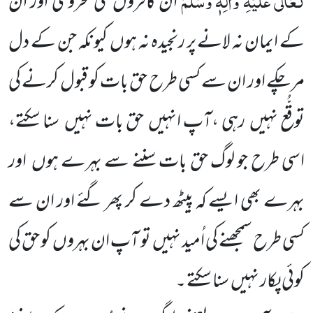
ان کافروں کی محرومی اور ان
کے ایمان نہ لانے پر رنجیدہ نہ ہوں کیونکہ جن کے دل
مرچکے اور ان سے کسی طرح حق بات کو قبول کرنے کی
توقُّع نہیں رہی ،آپ انہیں حق بات نہیں سنا سکتے،
اسی طرح جو لوگ حق بات سننے سے بہرے ہوں اور
بہرے بھی ایسے کہ پیٹھ دے کر پھر گئے اور ان سے
کسی طرح سمجھنے کی اُمید نہیں تو آپ ان بہروں کو حق کی
کوئی پکار نہیں سنا سکتے ۔