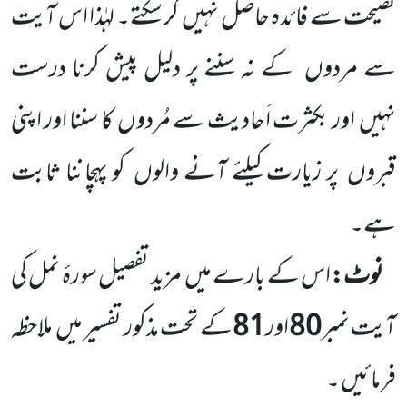
نصیحت سے فائدہ حاصل نہیں کر سکتے۔ لہٰذا اس آیت
سے مردوں کے نہ سننے پر دلیل پیش کرنا درست
نہیں اور بکثرت اَحادیث سے مُردوں کا سننا اور اپنی
قبروں پر زیارت کیلئے آنے والوں کو پہچاننا ثابت
ہے۔
نوٹ:
اس کے بارے میں مزید تفصیل سورۂ نمل کی
آیت نمبر
80
اور
81
کے تحت مذکور تفسیر میں ملاحظہ
فرمائیں ۔