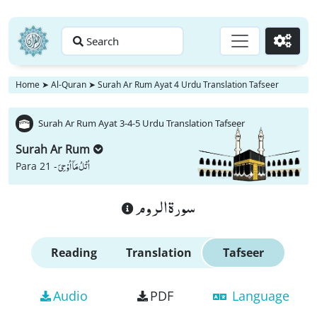
Search
Go
Home
➤
Al-Quran
➤
Surah Ar Rum Ayat 4 Urdu Translation Tafseer
Surah Ar Rum Ayat 3-4-5 Urdu Translation Tafseer
Surah Ar Rum
اُتْلُ مَاۤ اُوْحِیَ
Para 21 -
سورة الروم
Reading
Translation
Tafseer
Audio
PDF
Language