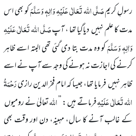
صَلَّی اللہ تَعَالٰی عَلَیْہِ وَاٰلِہٖ وَسَلَّمَ
رسولِ کریم
کو بھی اس
صَلَّی اللہ تَعَالٰی عَلَیْہِ
مدت کا علم نہیں
دیاگیا تھا ، آپ
وَاٰلِہٖ وَسَلَّمَ
کو وہ مدت بتا دی گئی تھی البتہ اسے ظاہر
کرنے کی اجازت نہ ہونے کی وجہ سے آپ نے اسے
رَحْمَۃُ
ظاہر نہیں
فرمایا تھا، جیسا کہ امام فخر الدین رازی
اللہ
تَعَالٰی عَلَیْہِ
اللہ
فرماتے ہیں : ’’
تعالیٰ نے رومیوں
کے غالب آنے کا سال، مہینہ، دن اور وقت بھی