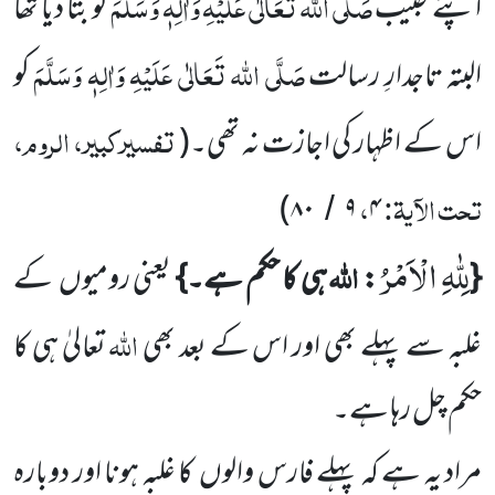
صَلَّی اللہ تَعَالٰی عَلَیْہِ
وَاٰلِہٖ وَسَلَّمَ
اپنے حبیب
کو بتا دیا تھا
صَلَّی اللہ تَعَالٰی عَلَیْہِ وَاٰلِہٖ وَسَلَّمَ
البتہ تاجدارِ رسالت
کو
تفسیرکبیر، الروم،
اس کے اظہار کی اجازت نہ تھی۔
(
تحت الآیۃ:
،
)
۸۰
۹
۴
/
لِلّٰهِ الْاَمْرُ
اللہ
{
:
ہی کا حکم ہے۔}
یعنی رومیوں
کے
اللہ
غلبہ سے پہلے بھی اور اس کے بعد بھی
تعالیٰ ہی کا
حکم چل رہا ہے۔
مراد یہ ہے کہ پہلے فارس والوں
کا غلبہ ہونا اور دوبارہ