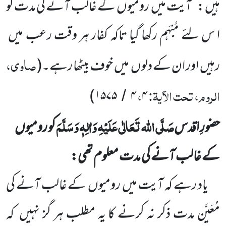
ہیں : ’’آیت میں
رومیوں
کے غالب آنے کی مدت کو
ا س لئے مُبْہَم رکھا گیا تاکہ کفار
ہر وقت رعب میں
صاوی،
رہیں
اور ان کے دلوں
میں
خوف بیٹھا رہے۔
(
الروم، تحت الآیۃ:
،
)
۱۵۷۵
۴
۴
/
صَلَّی اللہ تَعَالٰی عَلَیْہِ وَاٰلِہٖ وَسَلَّمَ
حضورِ اقدس
کو رومیوں
کے غالب آنے کی مدت معلوم تھی:
یاد رہے کہ آیت میں
رومیوں
کے غالب آنے کی
مُعَیَّن مدت ذکر نہ کرنے کا یہ مطلب ہر گز نہیں
کہ