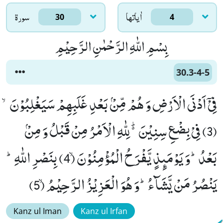
اٰياتها
سورۃ
30
4
بِسْمِ اللّٰهِ الرَّحْمٰنِ الرَّحِیْمِ
30.3-4-5
فِیْۤ اَدْنَى الْاَرْضِ وَ هُمْ مِّنْۢ بَعْدِ غَلَبِهِمْ سَیَغْلِبُوْنَۙ
(3) فِیْ بِضْعِ سِنِیْنَ۬ؕ-لِلّٰهِ الْاَمْرُ مِنْ قَبْلُ وَ مِنْۢ
بَعْدُؕ-وَ یَوْمَىٕذٍ یَّفْرَحُ الْمُؤْمِنُوْنَۙ (4) بِنَصْرِ اللّٰهِؕ-
یَنْصُرُ مَنْ یَّشَآءُؕ-وَ هُوَ الْعَزِیْزُ الرَّحِیْمُۙ (5)
Kanz ul Iman
Kanz ul Irfan