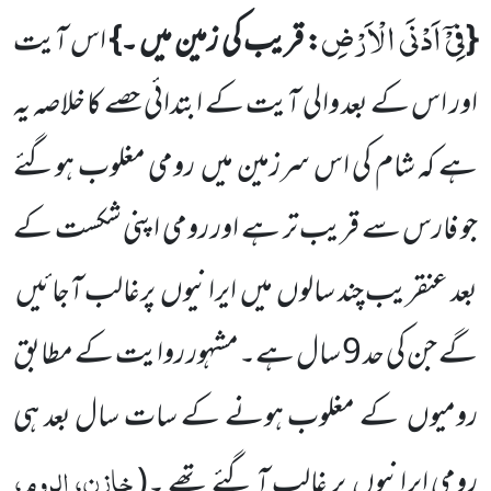
فِیْۤ اَدْنَى الْاَرْضِ
{
: قریب کی زمین میں ۔}
اس آیت
اور اس کے بعد والی آیت کے ابتدائی حصے کا خلاصہ یہ
ہے کہ شام کی اس سرزمین میں
رومی مغلوب ہوگئے
جو فارس سے قریب تر ہے اور رومی اپنی شکست کے
بعد عنقریب چند سالوں
میں
ایرانیوں
پرغالب آجائیں
گے جن کی حد
9
سال ہے۔مشہور روایت کے مطابق
رومیوں
کے مغلوب ہونے کے سات سال بعد ہی
خازن، الروم،
رومی ایرانیوں
پر غالب آ گئے تھے ۔
(