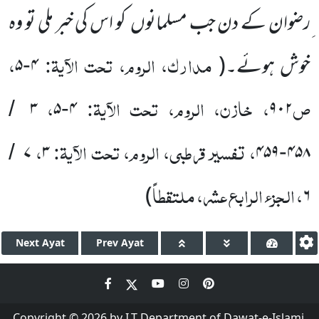
ِرضوان کے دن جب مسلمانوں
کو اس کی خبر ملی تو وہ
مدارک، الروم، تحت الآیۃ:
،
خوش ہوئے۔
(
۴
۵
-
ص
، خازن، الروم، تحت الآیۃ:
،
۳
۵
۴
۹۰۲
/
-
، تفسیر قرطبی، الروم، تحت الآیۃ:
،
۷
۳
۴۵۹
۴۵۸
/
-
، الجزء الرابع عشر، ملتقطاً
)
۶
Next
Ayat
Prev
Ayat
Copyright © 2026 by I.T Department of Dawat-e-Islami.