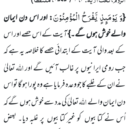
)
۱۵۷۵
۴
۴
وَ یَوْمَىٕذٍ یَّفْرَحُ الْمُؤْمِنُوْنَ
{
: اور اس دن ایمان
والے خوش ہوں
گے۔}
آیت کے اس حصے اور اس
کے بعد والی آیت
کے ابتدائی حصے کا خلاصہ یہ ہے کہ
اللہ
جب
رومی ایرانیوں
پر غالب آئیں
گے اور
تعالیٰ
نے ان کے غلبے کا جو وعدہ فرمایا
ہے وہ پورا ہو گا تو اس
اللہ
دن ایمان والے
تعالیٰ کی مدد سے خوش ہوں
گے کہ
اُس نے کتابیوں
کو غیر کتابیوں
پر غلبہ دیا۔
بعض