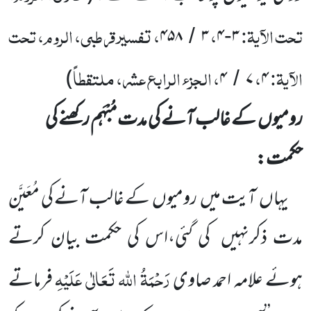
تحت الآیۃ:
،
، تفسیر قرطبی، الروم، تحت
۴۵۸
۳
۴
۳
/
-
الآیۃ:
،
، الجزء الرابع عشر، ملتقطاً
)
۴
۷
۴
/
رومیوں
کے غالب آنے کی مدت مُبْہَم رکھنے کی
حکمت:
یہاں
آیت میں
رومیوں
کے غالب آنے کی مُعَیَّن
مدت ذکرنہیں
کی گئی،اس کی حکمت بیان کرتے
رَحْمَۃُ اللہ تَعَالٰی عَلَیْہِ
ہوئے علامہ
احمد صاوی
فرماتے