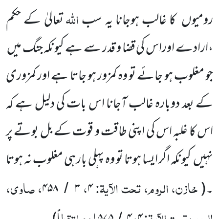
اللہ
رومیوں
کا غالب ہوجانا یہ سب
تعالیٰ کے حکم
،ارادے اوراس کی قضا و قدر سے ہے کیونکہ جنگ میں
جو مغلوب ہو جائے تو وہ کمزور ہو جاتا ہے اور کمزوری
کے بعد دوبارہ غالب آجانا اس بات کی دلیل ہے کہ
اس کا غلبہ اس کی اپنی طاقت و قوت کے بل بوتے پر
نہیں
کیونکہ اگر ایسا ہوتا تو وہ پہلی بار ہی مغلوب نہ ہوتا
خازن، الروم، تحت الآیۃ:
،
، صاوی،
۔
(
۴
۳
۴۵۸
/
الروم، تحت الآیۃ:
،
، ملتقطاً
/