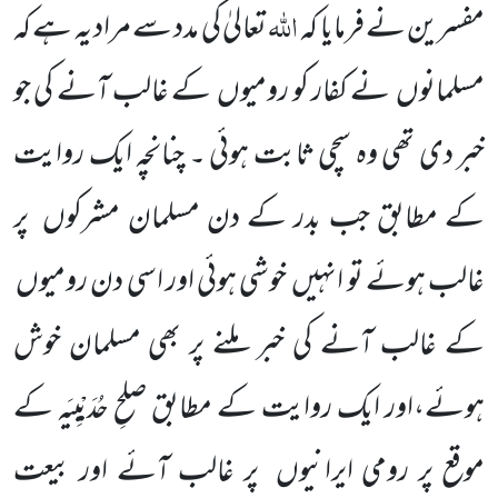
اللہ
مفسرین نے فرمایا کہ
تعالیٰ کی مدد سے مراد یہ ہے
کہ
مسلمانوں
نے کفار کو رومیوں
کے غالب آنے کی جو
خبر دی تھی وہ سچی ثابت ہوئی ۔ چنانچہ ایک روایت
کے مطابق جب بدر کے دن مسلمان مشرکوں
پر
غالب ہوئے تو انہیں
خوشی ہوئی اور اسی دن رومیوں
کے غالب آنے کی خبر ملنے پر بھی مسلمان خوش
ہوئے،اور ایک روایت کے مطابق صلحِ حُدَیْبِیَہ کے
موقع پر رومی ایرانیوں
پر غالب آئے اور بیعت