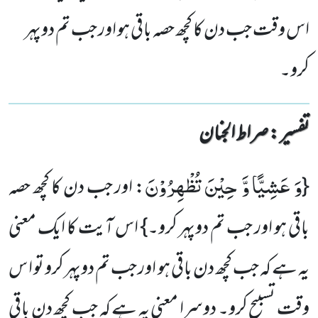
اس وقت جب دن کا کچھ حصہ باقی ہو اور جب تم دوپہر
کرو۔
تفسیر : ‎صراط الجنان
وَ عَشِیًّا وَّ حِیْنَ تُظْهِرُوْنَ
{
: اور جب دن کا کچھ حصہ
باقی ہو اور جب تم دوپہر کرو۔} اس آیت کا ایک معنی
یہ ہے کہ جب کچھ دن باقی ہو اور جب تم دوپہر کرو تو ا س
وقت تسبیح کرو۔ دوسرا معنی یہ ہے کہ جب کچھ دن باقی