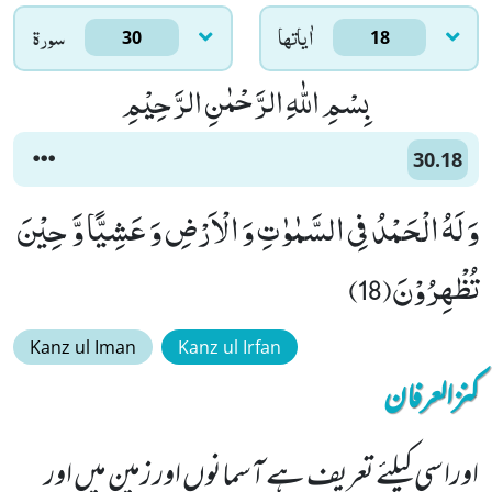
اٰياتها
سورۃ
30
18
بِسْمِ اللّٰهِ الرَّحْمٰنِ الرَّحِیْمِ
30.18
وَ لَهُ الْحَمْدُ فِی السَّمٰوٰتِ وَ الْاَرْضِ وَ عَشِیًّا وَّ حِیْنَ
تُظْهِرُوْنَ(18)
Kanz ul Iman
Kanz ul Irfan
کنزالعرفان
اوراسی کیلئے تعریف ہے آسمانوں اور زمین میں اور