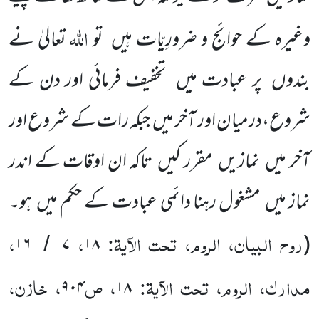
اللہ
وغیرہ کے حوائج و ضرورِیّات ہیں تو
تعالیٰ نے
بندوں پر عبادت میں تخفیف فرمائی اور دن کے
شروع،درمیان اور آخر میں جبکہ رات کے شروع اور
آخر میں نمازیں مقرر کیں تاکہ ان اوقات کے اندر
نماز میں مشغول رہنا دائمی عبادت کے حکم میں ہو۔
روح البیان، الروم، تحت الآیۃ:
،
،
۱۶
۷
۱۸
(
/
مدارک، الروم، تحت الآیۃ:
، ص
، خازن،
۹۰۴
۱۸