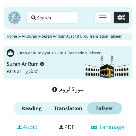
Search
Go
Home
➤
Al-Quran
➤
Surah Ar Rum Ayat 18 Urdu Translation Tafseer
Surah Ar Rum Ayat 18 Urdu Translation Tafseer
Surah Ar Rum
اُتْلُ مَاۤ اُوْحِیَ
Para 21 -
سورة الروم
Reading
Translation
Tafseer
Audio
PDF
Language