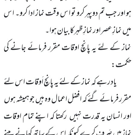
ہو اور جب تم دوپہر کرو تو ا س وقت نماز ادا کرو۔ ا س
میں نمازِ عصر اور نمازِ ظہر کا بیان ہوا۔
نماز کے لئے یہ پانچ اوقات مقرر فرمائے جانے کی
حکمت:
یاد رہے کہ نماز کے لئے یہ پانچ اَوقات ا س لئے
مقرر فرمائے گئے کہ افضل اعمال وہ ہیں جو ہمیشہ ہوں
اور انسان یہ قدرت نہیں رکھتا کہ اپنے تمام اوقات
نماز میں صَرف کرے کیونکہ اس کے ساتھ کھانے پینے