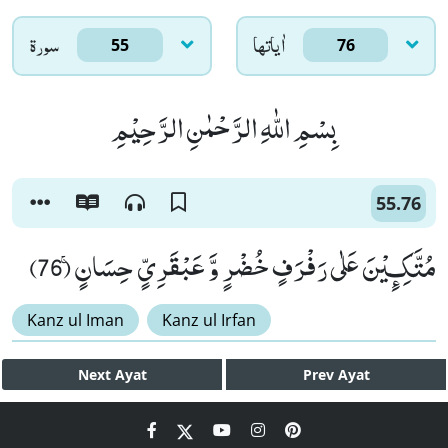
اٰياتها
سورۃ
55
76
بِسْمِ اللّٰهِ الرَّحْمٰنِ الرَّحِیْمِ
55.76
مُتَّكِـٕیْنَ عَلٰى رَفْرَفٍ خُضْرٍ وَّ عَبْقَرِیٍّ حِسَانٍۚ (76)
Kanz ul Iman
Kanz ul Irfan
Next
Ayat
Prev
Ayat