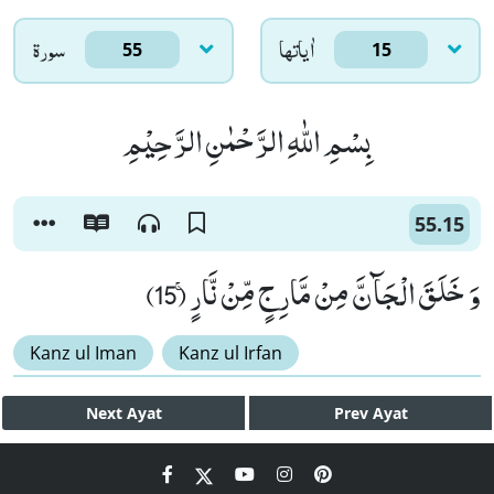
اٰياتها
سورۃ
55
15
بِسْمِ اللّٰهِ الرَّحْمٰنِ الرَّحِیْمِ
55.15
وَ خَلَقَ الْجَآنَّ مِنْ مَّارِجٍ مِّنْ نَّارٍۚ (15)
Kanz ul Iman
Kanz ul Irfan
Next
Ayat
Prev
Ayat