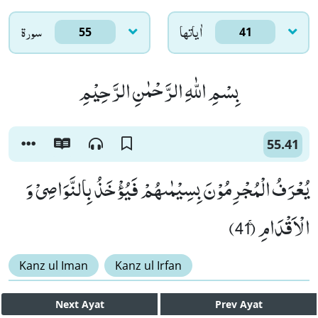
اٰياتها
سورۃ
55
41
بِسْمِ اللّٰهِ الرَّحْمٰنِ الرَّحِیْمِ
55.41
یُعْرَفُ الْمُجْرِمُوْنَ بِسِیْمٰىهُمْ فَیُؤْخَذُ بِالنَّوَاصِیْ وَ
الْاَقْدَامِۚ (41)
Kanz ul Iman
Kanz ul Irfan
Next
Ayat
Prev
Ayat