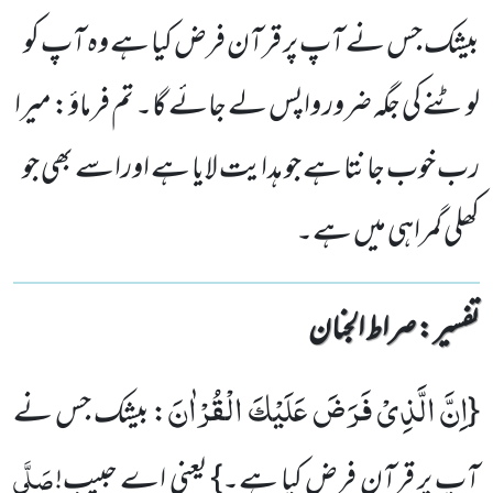
بیشک جس نے آپ پر قرآن فرض کیا ہے وہ آپ کو
لوٹنے کی جگہ ضرور واپس لے جائے گا۔ تم فرماؤ: میرا
رب خوب جانتا ہے جو ہدایت لایا ہے اوراسے بھی جو
کھلی گمراہی میں ہے۔
تفسیر : ‎صراط الجنان
اِنَّ الَّذِیْ فَرَضَ عَلَیْكَ الْقُرْاٰنَ
{
: بیشک جس نے
صَلَّی
آپ پر قرآن فرض کیا ہے۔} یعنی اے حبیب!