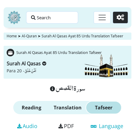
Search
Go
Home
➤
Al-Quran
➤
Surah Al Qasas Ayat 85 Urdu Translation Tafseer
Surah Al Qasas Ayat 85 Urdu Translation Tafseer
Surah Al Qasas
اَمَّنْ خَلَقَ
Para 20 -
سورة القصص
Reading
Translation
Tafseer
Audio
PDF
Language