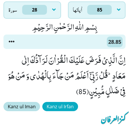
اٰياتها
سورۃ
28
85
بِسْمِ اللّٰهِ الرَّحْمٰنِ الرَّحِیْمِ
28.85
اِنَّ الَّذِیْ فَرَضَ عَلَیْكَ الْقُرْاٰنَ لَرَآدُّكَ اِلٰى
مَعَادٍؕ-قُلْ رَّبِّیْۤ اَعْلَمُ مَنْ جَآءَ بِالْهُدٰى وَ مَنْ هُوَ
فِیْ ضَلٰلٍ مُّبِیْنٍ(85)
Kanz ul Iman
Kanz ul Irfan
کنزالعرفان