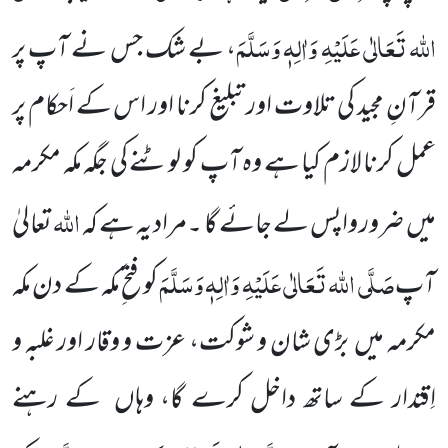
اللہ تَعَالٰی عَلَیْہِ وَاٰلِہٖ وَسَلَّمَ
، بے شک جس نے آپ پر
قرآنِ مجید کی تلاوت اور تبلیغ کرنا اور اس کے اَحکام پر
عمل کرنا لازم کیا ہے وہ آپ کو لوٹنے کی جگہ مکہ مکرمہ
اللہ
میں ضرور واپس لے جائے گا ۔مراد یہ ہے کہ
تعالیٰ
صَلَّی اللہ تَعَالٰی عَلَیْہِ وَاٰلِہٖ وَسَلَّمَ
آپ
کو فتح ِمکہ کے دن مکہ
مکرمہ میں بڑی شان و شوکت، عزت و وقار اور غلبہ و
اِقتدار کے ساتھ داخل کرے گا، وہاں کے رہنے