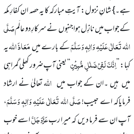
ہے۔} شانِ نزول: آیتِ مبارکہ کا یہ حصہ ان کفارِ مکہ
صَلَّی
کے جواب میں نازِل ہواجنہوں نے سرکارِ دو عالَم
اللہ تَعَالٰی عَلَیْہِ وَاٰلِہٖ وَسَلَّمَ
مَعَاذَ اللہ
کے بارے میں
یہ
اِنَّکَ لَفِیْ ضَلٰلٍ مُّبِیْنٍ
کہا: ’’
‘‘ یعنی آپ ضرور کھلی گمراہی
اللہ
میں ہیں ۔ان کے جواب میں
تعالیٰ نے ارشاد
صَلَّی اللہ تَعَالٰی عَلَیْہِ وَاٰلِہٖ وَسَلَّمَ
فرمایاکہ اے حبیب!
،
عَزَّوَجَلَّ
آپ ان سے فرما دیں کہ میرا رب
اسے خوب