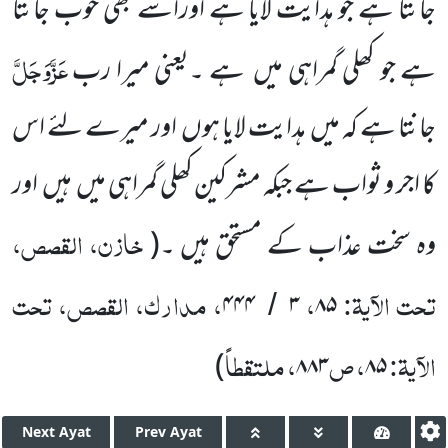
جانتا ہے جو ہدایت لایا ہے اوراسے بھی خوب جانتا
عَزَّوَجَلَّ
ہے جو کھلی گمراہی میں ہے ۔یعنی میرا رب
جانتا ہے کہ میں ہدایت لایا ہوں اور میرے لئے اس
کا اجر و ثواب ہے جبکہ مشرکین کھلی گمراہی میں ہیں اور
خازن، القصص،
وہ سخت عذاب کے مستحق ہیں ۔
(
تحت الآیۃ:
،
، مدارک، القصص، تحت
۴۴۴
۳
۸۵
/
الآیۃ:
، ص
، ملتقطاً
)
۸۸۳
۸۵
Next
Ayat
Prev
Ayat