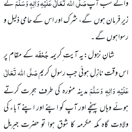
صَلَّی اللہ تَعَالٰی عَلَیْہِ وَاٰلِہٖ وَسَلَّمَ
والے سب آپ
کے
زیرِ فرمان ہوں گے، شرک اور اس کے حامی ذلیل و
رسوا ہوں گے ۔
جُحْفَہ
شانِ نزول:یہ آیت ِکریمہ
کے مقام پر
صَلَّی اللہ تَعَالٰی
اس وقت نازِل ہوئی جب رسولِ کریم
عَلَیْہِ وَاٰلِہٖ وَسَلَّمَ
مدینہ منورہ کی طرف ہجرت کرتے
ہوئے وہاں پہنچے اور آپ کو اپنے اور اپنے آباء کی
ولادت گاہ مکہ مکرمہ کا شوق ہوا تو حضرت جبریل