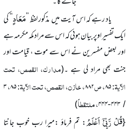
جائے گا ۔
مَعَادٍ
یاد رہے کہ اس آیت میں مذکور لفظ
’’
‘‘
کی
ایک تفسیر اوپر بیان ہوئی کہ اس سے مراد مکہ مکرمہ ہے
اور بعض مفسرین نے اس سے موت ، قیامت اور
مدارک، القصص، تحت
جنت بھی مراد لی ہے ۔
(
الآیۃ:
، ص
، خازن، القصص، تحت الآیۃ:
،
۳
۸۵
۸۸۲
۸۵
، ملتقطاً
)
۴۴۴
۴۴۳
-
/
قُلْ رَّبِّیْۤ اَعْلَمُ
{
: تم فرماؤ :میرا رب خوب جانتا