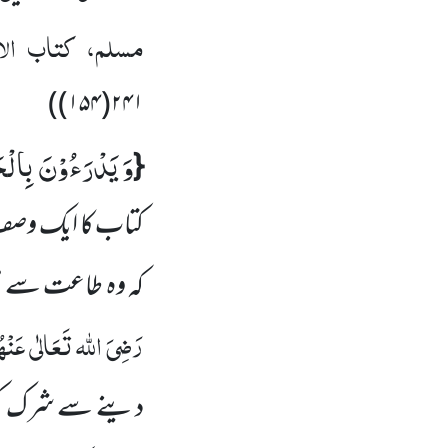
مسلم، کتاب الا
)
۲۴۱(۱۵۴)
وَ یَدْرَءُوْنَ بِالْح
{
کتاب کا ایک وصف یہ
کہ وہ طاعت سے مَعص
رَضِیَ اللہ تَعَالٰی عَنْہ
دینے سے شرک کو 