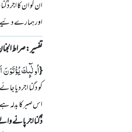
ان کو ان کا اجر دُگن
اور ہمارے دئیے ہ
تفسیر : ‎صراط الجنان
اُولٰٓىٕكَ یُؤْتَوْنَ ا
{
کو دگنا اجر دیاجائے
اس صبر کا بدلہ ہے 
دُگنا اجر پانے وا