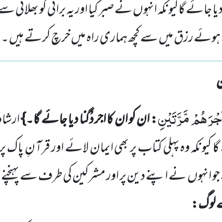
ا دیا جائے گاکیونکہ انہوں نے صبر کیا اور یہ برائی کو بھلائی
وئے رزق میں سے کچھ ہماری راہ میں خرچ کرتے ہیں ۔
َجْرَهُمْ مَّرَّتَیْنِ
: ان کو ان کا اجر دُگنا دیا جائے گا۔}
ارشاد 
 گا کیونکہ وہ پہلی کتاب پر بھی ایمان لائے اور قرآ نِ پاک 
جو انہوں
نے اپنے دین پر اور مشرکین کی طرف سے پہنچنے وا
لے لوگ: