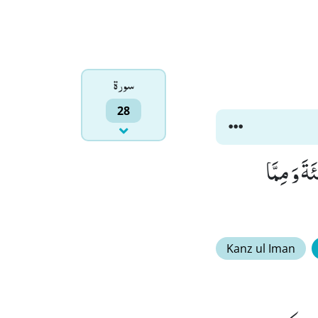
سورۃ
28
ةَ وَ مِمَّا
Kanz ul Iman