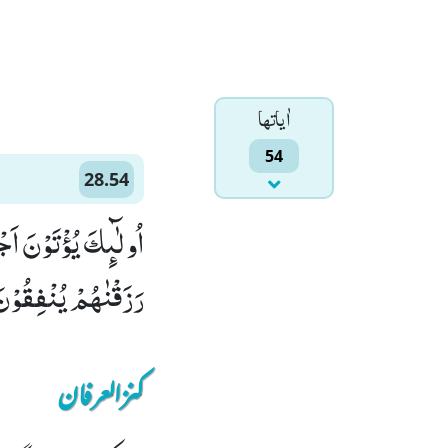
اٰياتها
54
28.54
اُولٰٓىٕكَ یُؤْتَوْنَ اَج
رَزَقْنٰهُمْ یُنْفِقُوْنَ(
کنزالعرفان