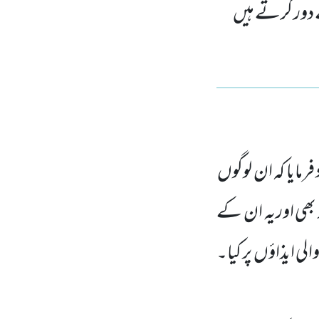
 سے دور کرتے ہیں
فرمایا کہ ان لوگوں
پر بھی اوریہ ان کے
لی ایذاؤں
پر کیا۔