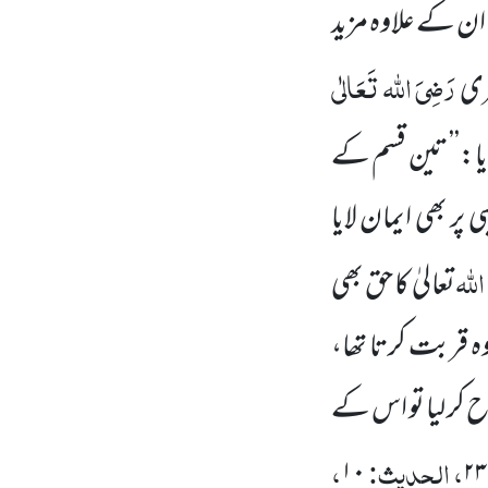
ان کے علاوہ مزید
رَضِیَ اللہ تَعَالٰی
عری
یا:’’ تین قسم کے
 پر بھی ایمان لایا
اللہ
تعالیٰ کا حق بھی
قربت کرتا تھا،
 کر لیا تو اس کے
، الحدیث:
،
۱۰
۲۳