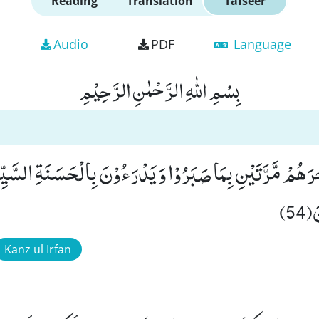
Reading
Translation
Tafseer
Audio
PDF
Language
بِسْمِ اللّٰهِ الرَّحْمٰنِ الرَّحِیْمِ
ْرَهُمْ مَّرَّتَیْنِ بِمَا صَبَرُوْا وَ یَدْرَءُوْنَ بِالْحَسَنَةِ السَّیِّئَ
54)
Kanz ul Irfan