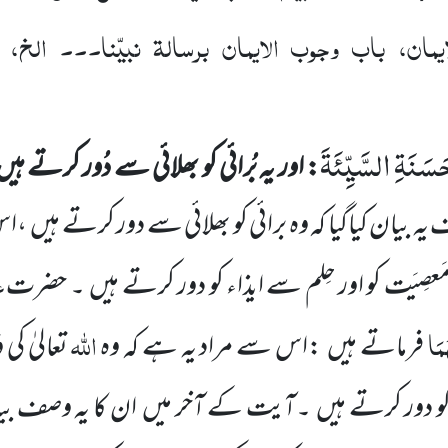
یمان، باب وجوب الایمان برسالۃ نبیّنا۔۔۔ الخ،
َسَنَةِ السَّیِّئَةَ
: اور یہ بُرائی کو بھلائی سے دُور کرتے ہی
 بیان کیاگیا کہ وہ برائی کو بھلائی سے دور کرتے ہیں
،اس
ع
ِیَت کو اور حِلم سے ایذاء کو
دور کرتے ہیں
۔ حضرت
ُمَا
اللہ
فرماتے ہیں
:اس سے مراد
یہ ہے کہ وہ
تعالیٰ کی
و
دور کرتے ہیں
۔آیت کے آخر میں
ان کا یہ وصف بیان