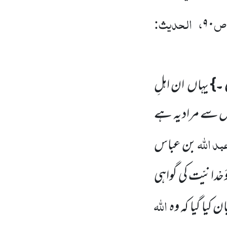
 ص
، الحدیث:
۹۰
ں ۔}
یہاں
ان اہلِ
 سے مراد یہ ہے
بد اللہ
بن عباس
َحْدانیّت کی گواہی
اللہ
 کیا گیا کہ وہ