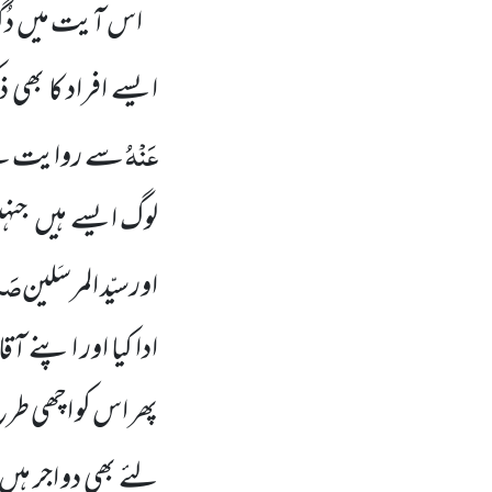
اس آیت میں
دُ
ایسے افراد کا بھی 
عَنْہُ
سے روایت ہے
لوگ ایسے ہیں
جنہ
صَلّ
اورسیّد المرسَلین
ادا کیا اور اپنے آقا
پھر اس کو اچھی طر
لئے بھی دو اجر ہیں