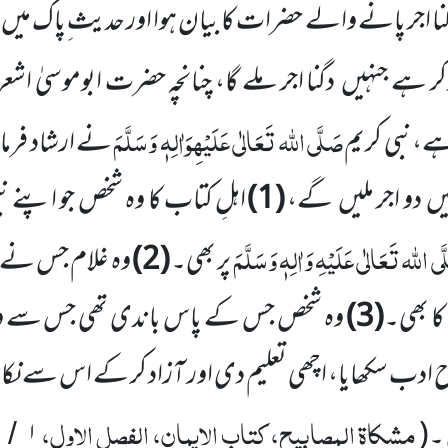
گنا اجر پانے والے حضرات کا بیان ہوا اور حدیث ِپاک میں
ذکر ہے جنہیں
دگنا اجر ملے گا، چنانچہ حضرت ابوموسیٰ اش
صَلَّی اللہ تَعَالٰی عَلَیْہِوَاٰلِہٖ وَسَلَّمَ
،نبی کریم
نے ارشاد فرما
یں
دو اجر ملیں
گے،
(
1
)
اہلِ کتاب کا وہ شخص جو اپنے نبی
َی اللہ تَعَالٰی عَلَیْہِ وَاٰلِہٖ وَسَلَّمَ
پر بھی۔
(
2
)
وہ غلام جس نے
 کا بھی۔
(
3
)
وہ شخص جس کے پاس باندی تھی جس سے وہ 
ح ادب سکھایا، اچھی تعلیم دی اور آزاد کر کے اس سے نکاح
مشکاۃ المصابیح، کتاب الایمان، الفصل الاول،
 ۔
(
۱
/