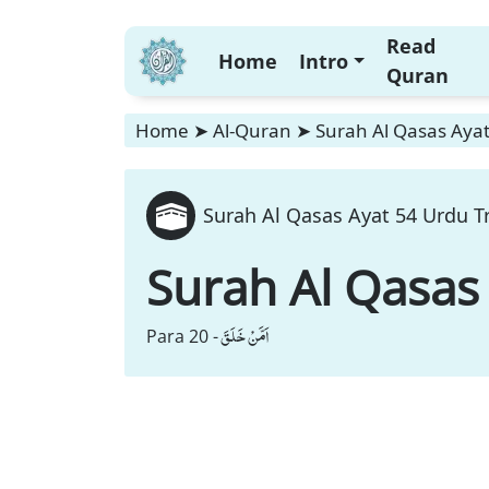
Read
Home
Intro
Quran
Home
➤
Al-Quran
➤
Surah Al Qasas Ayat
Surah Al Qasas Ayat 54 Urdu Tr
Surah Al Qasas
اَمَّنْ خَلَقَ
Para 20 -