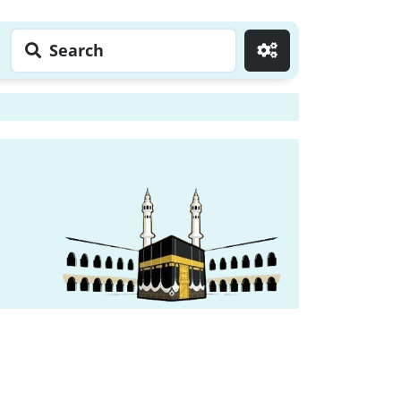
Search
Go