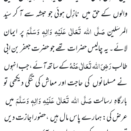
والوں کے حق میں نازِل ہوئی جو حبشہ سے آ کر سیّد
صَلَّی اللہ تَعَالٰی عَلَیْہِ وَاٰلِہٖ وَسَلَّمَ
المرسَلین
پر ایمان
لائے۔ یہ چالیس حضرات تھے جو حضرت جعفر بن ابی
رَضِیَ اللہ تَعَالٰی عَنْہُ
طالب
کے ساتھ آئے ،جب انہوں
نے مسلمانوں کی حاجت اور معاش کی تنگی دیکھی تو
صَلَّی اللہ تَعَالٰی عَلَیْہِ وَاٰلِہٖ وَسَلَّمَ
بارگاہِ رسالت
میں
عرض کی: ہمارے پاس مال ہیں ،حضور اجازت دیں