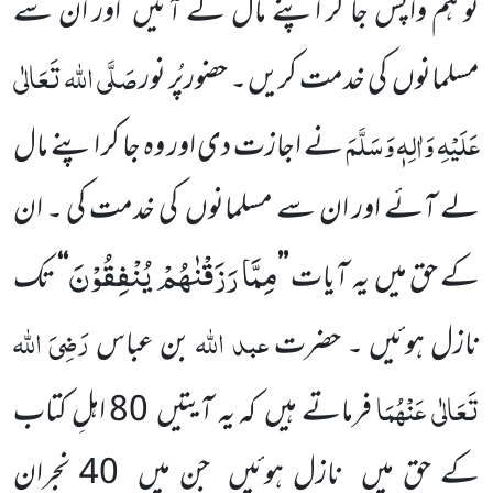
تو ہم واپس جا کر اپنے مال لے آئیں اور ان سے
صَلَّی اللہ تَعَالٰی
مسلمانوں کی خدمت کریں ۔ حضورپُر نور
عَلَیْہِ وَاٰلِہٖ وَسَلَّمَ
نے اجازت دی اور وہ جا کر اپنے مال
لے آئے اور ان سے مسلمانوں کی خدمت کی ۔ ان
مِمَّا رَزَقْنٰهُمْ یُنْفِقُوْنَ
کے حق میں یہ آیات
’’
‘‘
تک
عبد اللہ
رَضِیَ اللہ
نازل ہوئیں ۔ حضرت
بن عباس
تَعَالٰی عَنْہُمَا
فرماتے ہیں کہ یہ آیتیں 80 اہلِ کتاب
کے حق میں نازل ہوئیں جن میں 40 نجران