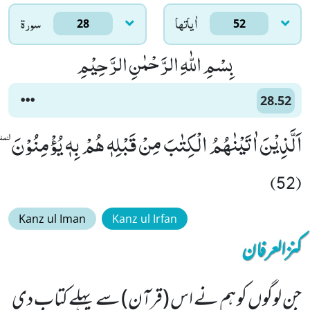
اٰياتها
سورۃ
28
52
بِسْمِ اللّٰهِ الرَّحْمٰنِ الرَّحِیْمِ
28.52
اَلَّذِیْنَ اٰتَیْنٰهُمُ الْكِتٰبَ مِنْ قَبْلِهٖ هُمْ بِهٖ یُؤْمِنُوْنَٜ
(52)
Kanz ul Iman
Kanz ul Irfan
کنزالعرفان
جن لوگوں کو ہم نے اس (قرآن) سے پہلے کتاب دی