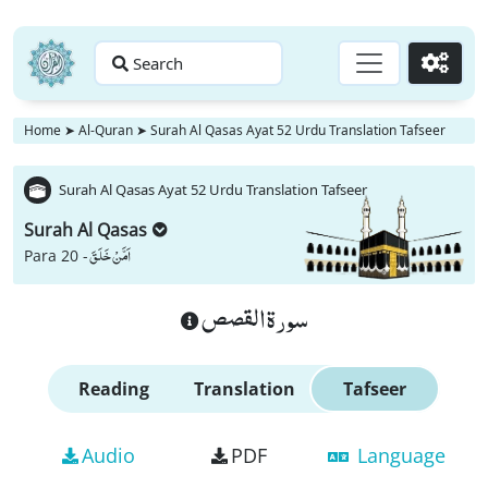
Search
Go
Home
➤
Al-Quran
➤
Surah Al Qasas Ayat 52 Urdu Translation Tafseer
Surah Al Qasas Ayat 52 Urdu Translation Tafseer
Surah Al Qasas
اَمَّنْ خَلَقَ
Para 20 -
سورة القصص
Reading
Translation
Tafseer
Audio
PDF
Language