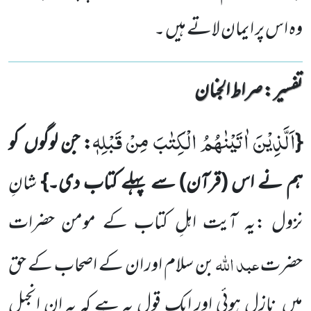
وہ اس پر ایمان لاتے ہیں ۔
تفسیر : ‎صراط الجنان
اَلَّذِیْنَ اٰتَیْنٰهُمُ الْكِتٰبَ مِنْ قَبْلِهٖ
{
: جن لوگوں کو
ہم نے اس (قرآن) سے پہلے کتاب دی۔}
شانِ
نزول :یہ آیت اہلِ کتاب کے مومن حضرات
عبد اللہ
حضرت
بن سلام اور ان کے اصحاب کے حق
میں نازِل ہوئی اور ایک قول یہ ہے کہ یہ ان انجیل