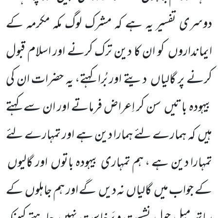
دوسری تفسیر یہ ہے کہ مشرک لوگ مکہ مکرمہ کے
ایمانداروں کو ان کا دین ترک کرنے اور اسلام قبول
کرنے پر گالیاں دیتے اور بُرا کہتے، یہ حضرات ان کی
بیہودہ باتیں سن کر اِعراض فرماتے اور ان سے کہتے
ہیں کہ ہمارے لئے ہمارا دین ہے اور تمہارے لئے
تمہارا دین ہے ، ہم تمہاری بیہودہ باتوں اور گالیوں
کے جواب میں گالیاں نہ دیں گے اور ہم جاہلوں کے