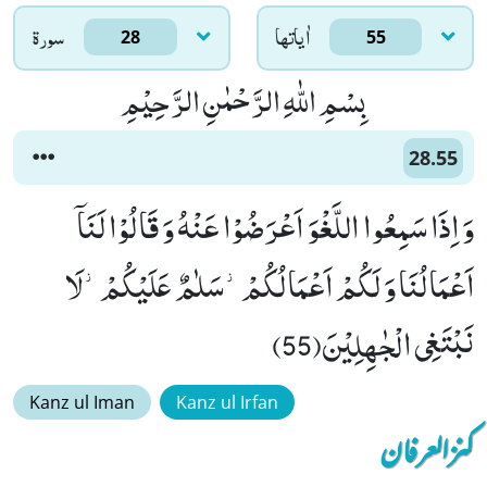
اٰياتها
سورۃ
28
55
بِسْمِ اللّٰهِ الرَّحْمٰنِ الرَّحِیْمِ
28.55
وَ اِذَا سَمِعُوا اللَّغْوَ اَعْرَضُوْا عَنْهُ وَ قَالُوْا لَنَاۤ
اَعْمَالُنَا وَ لَكُمْ اَعْمَالُكُمْ٘-سَلٰمٌ عَلَیْكُمْ٘-لَا
نَبْتَغِی الْجٰهِلِیْنَ(55)
Kanz ul Iman
Kanz ul Irfan
کنزالعرفان