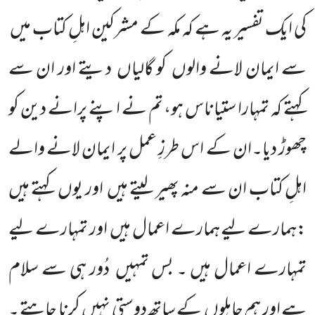
کی ایک تفسیر یہ ہے کہ مکہ کے مشرکین اہلِ کتاب میں
سے ایمان لانے والوں کو گالیاں دیتے اور ان سے
کہتے کہ تمہارا ستیاناس ہو، تم نے اپنے پرانے دین کو
چھوڑ دیا۔ان کے اس طرزِ عمل پر ایمان لانے والے
اہلِ کتاب ان سے منہ پھیر لیتے ہیں اور یوں کہتے ہیں
:ہمارے لیے ہمارے اعمال ہیں اور تمہارے لیے
تمہارے اعمال ہیں ۔ بس تمہیں دُور ہی سے سلام
ہے اور ہم جاہلوں کے ساتھ دوستی نہیں کرنا چاہتے ۔