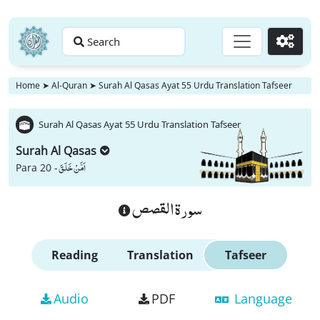
Search
Go
Home
➤
Al-Quran
➤
Surah Al Qasas Ayat 55 Urdu Translation Tafseer
Surah Al Qasas Ayat 55 Urdu Translation Tafseer
Surah Al Qasas
اَمَّنْ خَلَقَ
Para 20 -
سورة القصص
Reading
Translation
Tafseer
Audio
PDF
Language