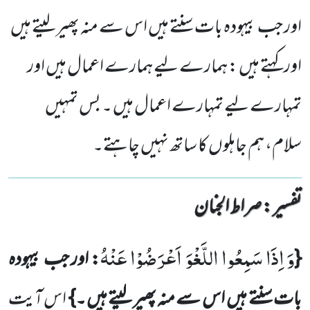
اور جب بیہودہ بات سنتے ہیں اس سے منہ پھیر لیتے ہیں
اور کہتے ہیں : ہمارے لیے ہمارے اعمال ہیں اور
تمہارے لیے تمہارے اعمال ہیں ۔ بس تمہیں
سلام، ہم جاہلوں کا ساتھ نہیں چاہتے۔
تفسیر : ‎صراط الجنان
وَ اِذَا سَمِعُوا اللَّغْوَ اَعْرَضُوْا عَنْهُ
{
: اور جب بیہودہ
بات سنتے ہیں اس سے منہ پھیر لیتے ہیں ۔}
اس آیت