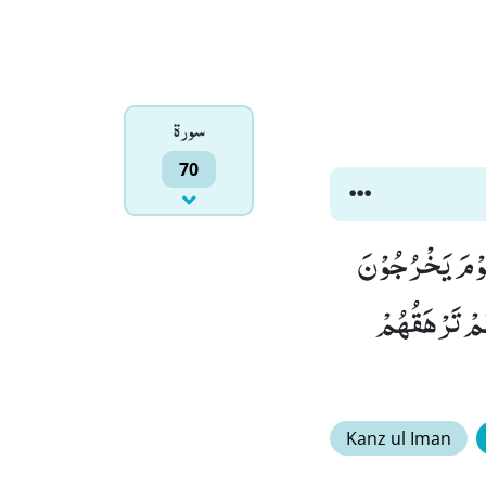
سورۃ
70
ضُوْا وَ یَلْعَبُوْا حَتّٰى یُلٰقُوْا یَوْمَهُمُ الَّذِیْ یُوْعَدُوْنَۙ (42) یَوْمَ یَخْرُجُوْنَ
َۙ (43) خَاشِعَةً اَبْصَارُهُمْ تَرْهَقُهُمْ
Kanz ul Iman