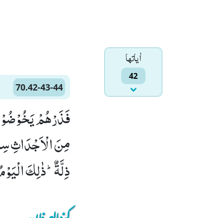
اٰياتها
42
70.42-43-44
ذِلَّةٌؕ-ذٰلِكَ الْیَوْمُ 