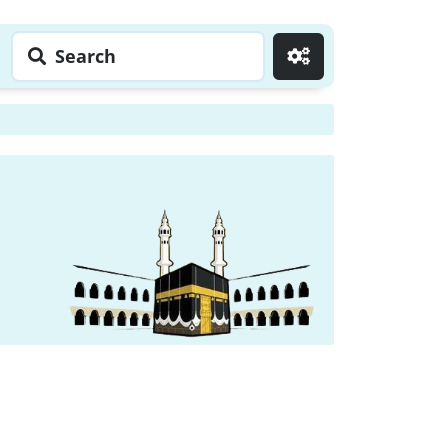
Search
Go