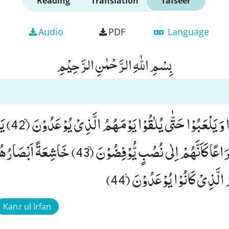
Reading
Translation
Tafseer
Audio
PDF
Language
بِسْمِ اللّٰهِ الرَّحْمٰنِ الرَّحِیْمِ
فَذَرْهُمْ یَخُوْ
مِنَ الْاَجْدَاثِ سِرَاعًا كَاَنَّهُمْ اِلٰى نُصُبٍ یُّوْفِضُوْن
الَّذِیْ كَانُوْا یُوْعَدُوْنَ۠ (44)
Kanz ul Irfan