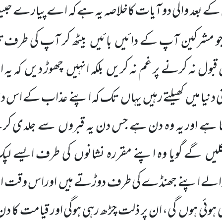
 کے
بعد والی دو آیات کاخلاصہ یہ ہے کہ اے پیارے حب
جو مشرکین آپ کے دائیں
بائیں
بیٹھ کر آپ کی طرف تی
قبول نہ کرنے پر غم نہ کریں
بلکہ انہیں
چھوڑ دیں
کہ یہ 
ی دنیا میں
کھیلتے رہیں
یہاں
تک کہ اپنے عذاب کے اس د
تا ہے اور یہ وہ دن ہے جس دن یہ قبروں
سے جلدی کرت
لیں
گے گویا وہ اپنے مقررہ نشانوں
کی طرف ایسے لپ
لے اپنے جھنڈے کی طرف دوڑتے ہیں
اوراس وقت ان ک
 ہوئی ہوں
گی، ان پر ذلت چڑھ رہی ہوگی اور قیامت کا د