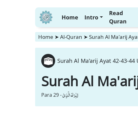
Read
Home
Intro
Quran
Home
➤
Al-Quran
➤
Surah Al Ma'arij Aya
Surah Al Ma'arij Ayat 42-43-44
Surah Al Ma'ari
تَبٰرَكَ الَّذِیْ
Para 29 -