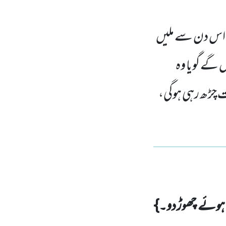
نے اس دن سے ملیں
گے گویا وہ
ت چڑھ رہی ہوگی،
 ہوئے چھوڑ دو۔}