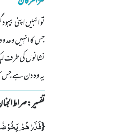
کنزالعرفان
تو انہیں اپنی بیہ
جس کا انہیں وعدہ
نشانوں کی طرف لپک
یہ وہ دن ہے جس کا 
تفسیر : ‎صراط الجنان
فَذَرْهُمْ یَخُوْضُوْا
{