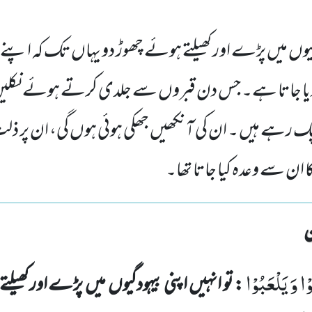
ودگیوں میں پڑے اور کھیلتے ہوئے چھوڑ دو یہاں تک کہ اپ
 دیا جاتا ہے۔ جس دن قبروں سے جلدی کرتے ہوئے نکلیں 
 رہے ہیں ۔ ان کی آنکھیں جھکی ہوئی ہوں گی، ان پر ذل
ان سے وعدہ کیا جاتا تھا۔
 وَ یَلْعَبُوْا
: تو انہیں
اپنی بیہودگیوں
میں
پڑے اور کھیلتے