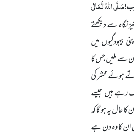
صَلَّی اللّٰہُ تَعَالٰی
یب!
ز نگاہ سے دیکھتے
اپنی بیہودگیوں
میں
ن سے ملیں
جس کا
ے ہوئے محشر کی
ک رہے ہیں
جیسے
ا حال یہ ہو گا کہ
ن ان کا وہ دن ہے