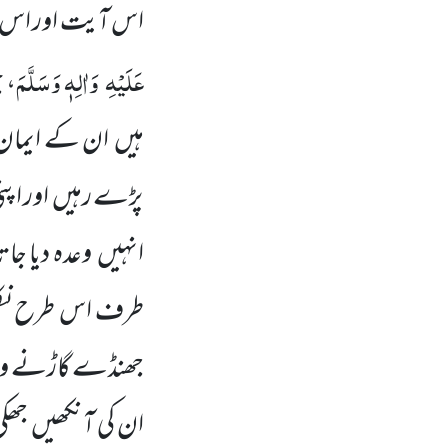
اس آیت
اور اس
عَلَیْہِ
وَاٰلِہٖ وَسَلَّمَ
، 
ہیں
ان کے ایمان 
پڑے رہیں
اور اپن
انہیں
وعدہ دیا جا
طرف اس طرح نک
جھنڈے گاڑنے وا
ان کی آنکھیں
جھکی