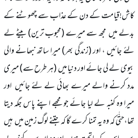
کاش!قیامت کے دن کے عذاب سے چھوٹنے کے
بدلے میں
مجھ سے میرے
(محبوب ترین)
بیٹے لے
لئے جائیں ، اور
(زندگی بھر)
میرا ساتھ نبھانے والی
بیوی لے لی جائے اور دنیا میں
(ہر طرح سے)
میری
مدد کرنے والے میرے بھائی لے لئے جائیں
اور
میرا وہ کنبہ لے لیا جائے جو مجھے اپنے پاس جگہ دیتا
تھا،حتّٰی کہ وہ یہ تمنا کرے گا کہ جتنے لوگ زمین میں
ہیں