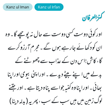
Kanz ul Iman
Kanz ul Irfan
کنزالعرفان
اور کوئی دوست کسی دوست سے حال نہ پوچھے گا۔ وہ
ان کو دکھائے جارہے ہوں گے۔مجرم آرزو کرے
گا، کاش!اس دن کے عذاب سے چھوٹنے کے
بدلے میں اپنے بیٹے دیدے ۔ اور اپنی بیوی اور اپنا
بھائی۔ اور اپنا وہ کنبہ جو اسے پناہ دیتا ہے۔ اور جتنے
لوگ زمین میں ہیں سب کے سب ،پھر یہ (بدلہ دینا)