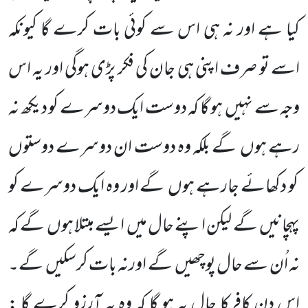
کیا ہے اور نہ ہی اس سے کوئی بات کرے گا کیونکہ
اسے تو صرف اپنی ہی جان کی فکر پڑی ہوگی اور یہ اس
وجہ سے نہیں
ہو گا کہ دوست ایک دوسرے کو دیکھ نہ
رہے ہوں
گے بلکہ وہ دوست ان دوسرے دوستوں
کو دکھائے جارہے ہوں
گے اور وہ ایک دوسرے کو
پہچانیں
گے لیکن اپنے حال میں
ایسے مبتلا ہوں
گے کہ
نہ اُن سے حال پوچھیں
گے اورنہ بات کرسکیں
گے۔
اس دن کافرکا حال یہ ہو گا کہ وہ یہ آرزو کرے گا :