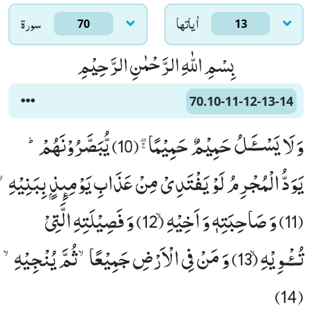
اٰياتها
سورۃ
70
13
بِسْمِ اللّٰهِ الرَّحْمٰنِ الرَّحِیْمِ
70.10-11-12-13-14
وَ لَا یَسْــٴَـلُ حَمِیْمٌ حَمِیْمًاﭕ(10) یُّبَصَّرُوْنَهُمْؕ-
یَوَدُّ الْمُجْرِمُ لَوْ یَفْتَدِیْ مِنْ عَذَابِ یَوْمِىٕذٍۭ بِبَنِیْهِۙ
(11) وَ صَاحِبَتِهٖ وَ اَخِیْهِۙ (12) وَ فَصِیْلَتِهِ الَّتِیْ
تُــٴْـوِیْهِۙ (13) وَ مَنْ فِی الْاَرْضِ جَمِیْعًاۙ-ثُمَّ یُنْجِیْهِۙ
(14)