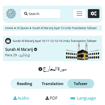
Search
Go
Home
➤
Al-Quran
➤
Surah Al Ma'arij Ayat 13 Urdu Translation Tafseer
Surah Al Ma'arij Ayat 10-11-12-13-14 Urdu Translation Tafseer
Surah Al Ma'arij
تَبٰرَكَ الَّذِیْ
Para 29 -
سورة المعارج
Reading
Translation
Tafseer
Audio
PDF
Language