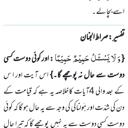
اسے بچالے۔
تفسیر : ‎صراط الجنان
وَ لَا یَسْــٴَـلُ حَمِیْمٌ حَمِیْمًا
{
: اور کوئی دوست کسی
دوست سے
حال نہ پوچھے گا۔}
اس آیت اور ا س
کے بعد والی
4
آیات کاخلاصہ یہ ہے کہ قیامت کے
دن کی شدّت اور ہَولناکی کی وجہ سے یہ حال ہو گا کہ کوئی
دوست کسی دوست سے یہ نہیں
پوچھے گا کہ تیرا حال