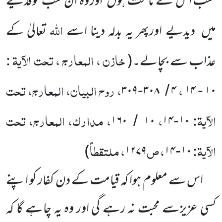
سب اس کے ماتحت ہوں
اور وہ ان سب کوفدیے
اللّٰہ
میں
دیدیے اورپھر یہ بدلہ دینا اسے
تعالیٰ کے
خازن ، المعارج ، تحت الآیۃ :
عذاب سے بچالے۔
(
،
، روح البیان، المعارج، تحت
۳۰۹
۳۰۸
۴
۱۴
۱۰
-
/
-
الآیۃ:
،
، مدارک، المعارج، تحت
۱۶۰
۱۰
۱۴
۱۰
/
-
الآیۃ:
، ص
، ملتقطاً
)
۱۲۷۹
۱۴
۱۰
-
اس سے معلوم ہوا کہ قیامت کے دن کفار کو اپنے
کسی عزیزسے محبت نہ رہے گی اور وہ یہ چاہے گا کہ