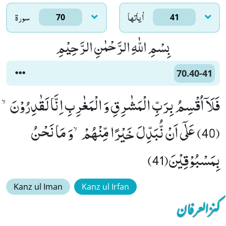
اٰياتها
سورۃ
70
41
بِسْمِ اللّٰهِ الرَّحْمٰنِ الرَّحِیْمِ
70.40-41
فَلَاۤ اُقْسِمُ بِرَبِّ الْمَشٰرِقِ وَ الْمَغٰرِبِ اِنَّا لَقٰدِرُوْنَۙ
(40) عَلٰۤى اَنْ نُّبَدِّلَ خَیْرًا مِّنْهُمْۙ-وَ مَا نَحْنُ
بِمَسْبُوْقِیْنَ(41)
Kanz ul Iman
Kanz ul Irfan
کنزالعرفان