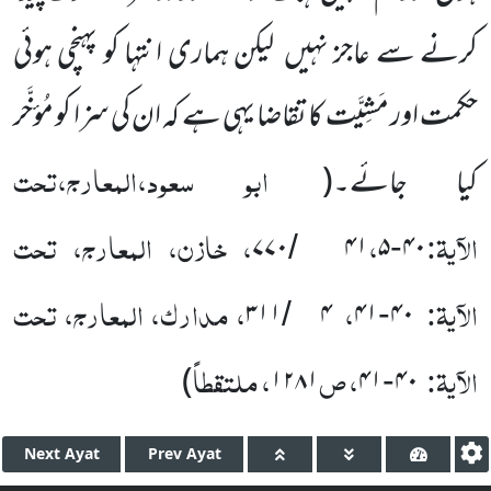
کرنے سے عاجز نہیں لیکن ہماری انتہا کو پہنچی ہوئی
حکمت اور مَشِیَّت کا تقاضا یہی ہے کہ ان کی سزا کو مُؤخَّر
ابو سعود،المعارج،تحت
کیا جائے۔
(
الآیۃ
:
،
، خازن، المعارج، تحت
۷۷۰
۴۱
۵
۴۰
/
-
الآیۃ
:
،
، مدارک، المعارج، تحت
۳۱۱
۴
۴۱
۴۰
/
-
الآیۃ
:
، ص
، ملتقطاً
)
۱۲۸۱
۴۱
۴۰
-
Next
Ayat
Prev
Ayat