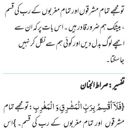
تو مجھے تمام مشرقوں اور تمام مغربوں کے رب کی قسم
، بیشک ہم ضرورقادر ہیں ۔ اس بات پر کہ ان سے
اچھے لوگ بدل دیں اور کوئی ہم سے نکل کر نہیں
جاسکتا۔
تفسیر : ‎صراط الجنان
فَلَاۤ اُقْسِمُ بِرَبِّ الْمَشٰرِقِ وَ الْمَغٰرِبِ
}
:
تو مجھے تمام
مشرقوں اور تمام مغربوں کے رب کی قسم۔
{
اس