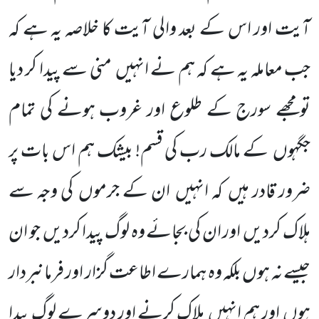
آیت اور اس کے بعد والی آیت کا خلاصہ یہ ہے کہ
جب معاملہ یہ ہے کہ ہم نے انہیں منی سے پیدا کر دیا
تومجھے سورج کے طلوع اور غروب ہونے کی تمام
جگہوں کے مالک رب کی قسم! بیشک ہم اس بات پر
ضرور قادر ہیں کہ انہیں ان کے جرموں کی وجہ سے
ہلاک کردیں اور ان کی بجائے وہ لوگ پیدا کردیں جو ان
جیسے نہ ہوں بلکہ وہ ہمارے اطاعت گزار اور فرمانبردار
ہوں اور ہم انہیں ہلاک کرنے اور دوسرے لوگ پیدا