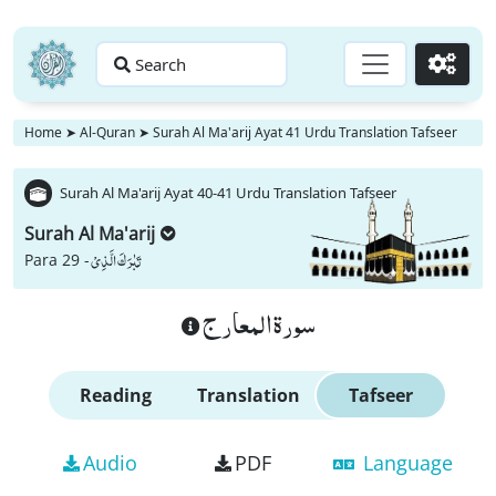
Search
Go
Home
➤
Al-Quran
➤
Surah Al Ma'arij Ayat 41 Urdu Translation Tafseer
Surah Al Ma'arij Ayat 40-41 Urdu Translation Tafseer
Surah Al Ma'arij
تَبٰرَكَ الَّذِیْ
Para 29 -
سورة المعارج
Reading
Translation
Tafseer
Audio
PDF
Language