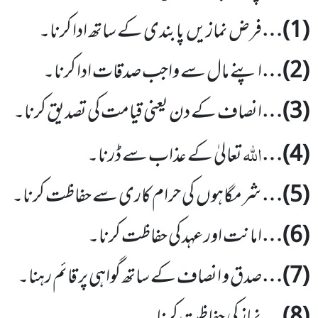
(
1
)…
فرض نمازیں
پابندی کے ساتھ ادا کرنا۔
(
2
)…
اپنے مال سے واجب صدقات ادا کرنا۔
(
3
)…
انصاف کے دن یعنی قیامت کی تصدیق کرنا۔
اللّٰہ
(
4
)…
تعالیٰ کے عذاب سے ڈرنا۔
(
5
)…
شرمگاہوں
کی حرام کاری سے حفاظت کرنا۔
(
6
)…
امانت اور عہد کی حفاظت کرنا۔
(
7
)…
صدق و انصاف کے ساتھ گواہی پر قائم رہنا۔