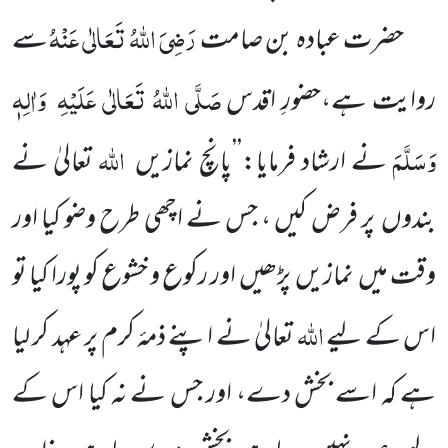
رَضِیَ اللّٰہُ تَعَالٰی عَنْہُ
حضرت عبادہ بن صامت
سے
صَلَّی اللّٰہُ
تَعَالٰی عَلَیْہِ
وَاٰلِہٖ
روایت ہے،حضورِ اقدس
وَسَلَّمَ
اللّٰہ
نے
ارشاد فرمایا:’’پانچ نمازیں
تعالیٰ نے
بندوں
پر فرض کیں ، جس نے اچھی طرح وضو کیا اور
وقت میں
نمازیں
پڑھیں
اور رکوع و خشوع کو پورا کیا تو
اللّٰہ
اس کے لیے
تعالیٰ نے اپنے ذمۂ کرم پر عہد کر لیا
ہے کہ اسے بخش دے، اور جس نے
نہ کیا اس کے