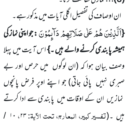
(
8
)…
نماز کی حفاظت کرنا۔
ان اوصاف کی تفصیل اگلی آیات میں
مذکور ہے۔
اَلَّذِیْنَ هُمْ عَلٰى صَلَاتِهِمْ دَآىٕمُوْنَ
{
: جو اپنی نماز کی
ہمیشہ پابندی کرنے والے ہیں ۔}
اس آیت میں
پہلا
وصف بیان ہوا کہ
(ان لوگوں
میں حرص اور بے
صبری نہیں
پائی جاتی)
جو اپنے اوپر فرض پانچوں
نمازیں
ان کے اوقات میں
پابندی سے ادا کرتے
تفسیر کبیر، المعارج، تحت الآیۃ:
،
ہیں
۔
(
۲۳
۱۰
/