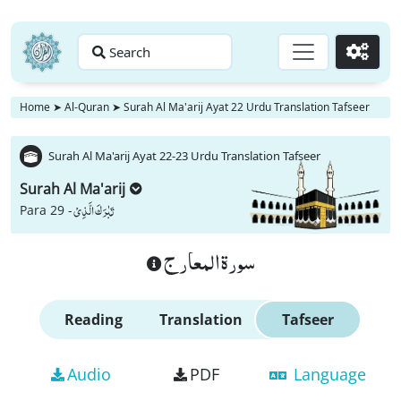
Search
Go
Home
➤
Al-Quran
➤
Surah Al Ma'arij Ayat 22 Urdu Translation Tafseer
Surah Al Ma'arij Ayat 22-23 Urdu Translation Tafseer
Surah Al Ma'arij
تَبٰرَكَ الَّذِیْ
Para 29 -
سورة المعارج
Reading
Translation
Tafseer
Audio
PDF
Language