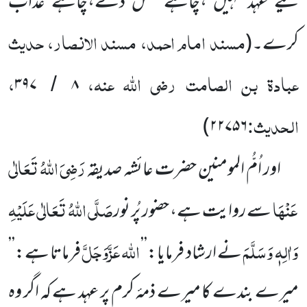
لیے عہد نہیں ،چاہے بخش دے،چاہے عذاب
مسند امام احمد، مسند الانصار، حدیث
کرے۔
(
عبادۃ بن الصامت
رضی اللّٰہ عنہ
،
،
۳۹۷
۸
/
الحدیث:
)
۲۲۷۵۶
رَضِیَ اللّٰہُ تَعَالٰی
اور اُمُّ المومنین حضرت عائشہ صدیقہ
عَنْہَا
صَلَّی اللّٰہُ تَعَالٰی عَلَیْہِ
سے روایت ہے، حضور پُر نور
وَاٰلِہٖ
وَسَلَّمَ
اللّٰہ
عَزَّوَجَلَّ
نے ارشاد فرمایا:’’
فرماتا ہے:’’
میرے بندے کا میرے ذمۂ کرم پر عہد ہے کہ اگر وہ