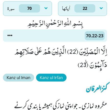
اٰياتها
سورۃ
70
22
بِسْمِ اللّٰهِ الرَّحْمٰنِ الرَّحِیْمِ
70.22-23
اِلَّا الْمُصَلِّیْنَۙ (22) الَّذِیْنَ هُمْ عَلٰى صَلَاتِهِمْ
دَآىٕمُوْنَﭪ (23)
Kanz ul Iman
Kanz ul Irfan
کنزالعرفان
مگر وہ نمازی۔ جو اپنی نماز کی ہمیشہ پابندی کرنے