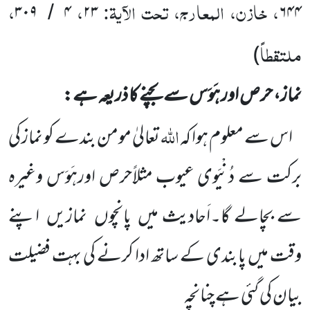
، خازن، المعارج، تحت الآیۃ:
،
،
۳۰۹
۴
۲۳
۶۴۴
/
ملتقطاً
)
نماز، حرص اور ہَوَس سے بچنے کا ذریعہ ہے:
اللّٰہ
اس سے معلوم ہوا کہ
تعالیٰ مومن بندے کو نماز کی
برکت سے دُنْیَوی عیوب مثلاًحرص اورہَوَس وغیرہ
سے بچالے گا۔اَحادیث میں
پانچوں
نمازیں
اپنے
وقت میں پابندی کے ساتھ ادا کرنے کی بہت فضیلت
بیان کی گئی ہے چنانچہ