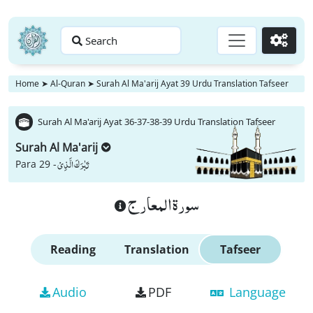
Search
Go
Home
➤
Al-Quran
➤
Surah Al Ma'arij Ayat 39 Urdu Translation Tafseer
Surah Al Ma'arij Ayat 36-37-38-39 Urdu Translation Tafseer
Surah Al Ma'arij
تَبٰرَكَ الَّذِیْ
Para 29 -
سورة المعارج
Reading
Translation
Tafseer
Audio
PDF
Language