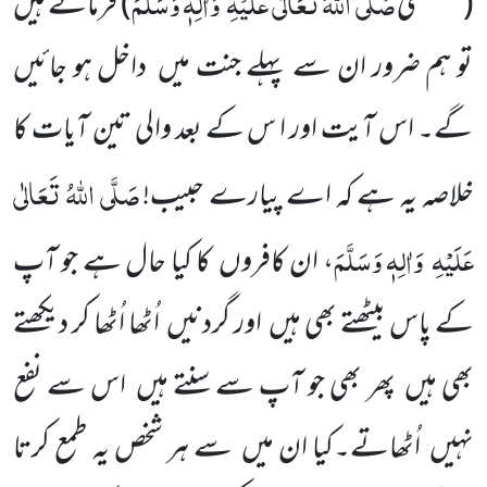
صَلَّی اللّٰہُ تَعَالٰی عَلَیْہِ
وَاٰلِہٖ وَسَلَّمَ
(مصطفٰی
)
فرماتے ہیں
تو ہم ضرور ان سے پہلے جنت میں داخل ہو جائیں
گے۔ اس آیت اور ا س کے بعد والی تین آیات کا
صَلَّی اللّٰہُ تَعَالٰی
خلاصہ یہ ہے کہ اے پیارے حبیب!
عَلَیْہِ
وَاٰلِہٖ وَسَلَّمَ
، ان کافروں کا کیا حال ہے جو آپ
کے پاس بیٹھتے بھی ہیں اور گردنیں اُٹھا اُٹھا کر دیکھتے
بھی ہیں پھر بھی جو آپ سے سنتے ہیں اس سے نفع
نہیں اُٹھاتے۔کیا ان میں سے ہر شخص یہ طمع کرتا