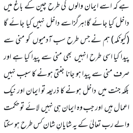
ہے کہ اسے ایمان والوں کی طرح چین کے باغ میں
داخل کیا جائے گا!ہرگزاسے داخل نہیں کیا جائے گا
(کیونکہ)
ہم نے جس طرح سب آدمیوں کو منی سے
پیدا کیا اسی طرح انہیں بھی منی سے پیدا کیا ہے اور
صرف منی سے پیدا ہو جانا جنتی ہونے کا سبب نہیں
بلکہ جنت میں داخل ہونے کا ذریعہ تو ایمان اور نیک
اعمال ہیں اور جب وہ ایمان ہی نہیں لائے تو حکمت
والے رب تعالیٰ کے یہ شایانِ شان کس طرح ہو سکتا