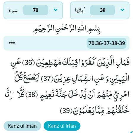
اٰياتها
سورۃ
70
39
بِسْمِ اللّٰهِ الرَّحْمٰنِ الرَّحِیْمِ
70.36-37-38-39
فَمَالِ الَّذِیْنَ كَفَرُوْا قِبَلَكَ مُهْطِعِیْنَۙ (36) عَنِ
الْیَمِیْنِ وَ عَنِ الشِّمَالِ عِزِیْنَ(37) اَیَطْمَعُ كُلُّ
امْرِئٍ مِّنْهُمْ اَنْ یُّدْخَلَ جَنَّةَ نَعِیْمٍۙ (38) كَلَّاؕ-اِنَّا
خَلَقْنٰهُمْ مِّمَّا یَعْلَمُوْنَ(39)
Kanz ul Iman
Kanz ul Irfan