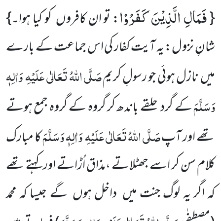
فَمَالِ الَّذِیْنَ كَفَرُوْا
{
: تو ان کافروں کو کیا ہوا۔}
شانِ نزول: یہ آیت کفار کی اس جماعت کے بارے
صَلَّی اللّٰہُ تَعَالٰی عَلَیْہِ
وَاٰلِہٖ
میں نازل ہوئی جو رسولِ کریم
وَسَلَّمَ
کے گرد حلقے باندھ کر گروہ کے گروہ جمع ہوتے
صَلَّی اللّٰہُ تَعَالٰی عَلَیْہِ
وَاٰلِہٖ وَسَلَّمَ
تھے اور آپ
کا مبارک
کلام سن کر اسے جھٹلاتے ،مذاق اُڑاتے اور کہتے تھے
کہ اگر یہ لوگ جنت میں داخل ہوں گے جیسا کہ محمد