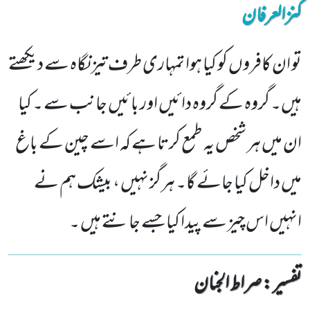
کنزالعرفان
تو ان کافروں کو کیا ہوا تمہاری طرف تیز نگاہ سے دیکھتے
ہیں۔ گروہ کے گروہ دائیں اور بائیں جانب سے ۔ کیا
ان میں ہر شخص یہ طمع کرتا ہے کہ اسے چین کے باغ
میں داخل کیا جائے گا۔ ہرگز نہیں ، بیشک ہم نے
انہیں اس چیز سے پیدا کیا جسے جانتے ہیں ۔
تفسیر : ‎صراط الجنان