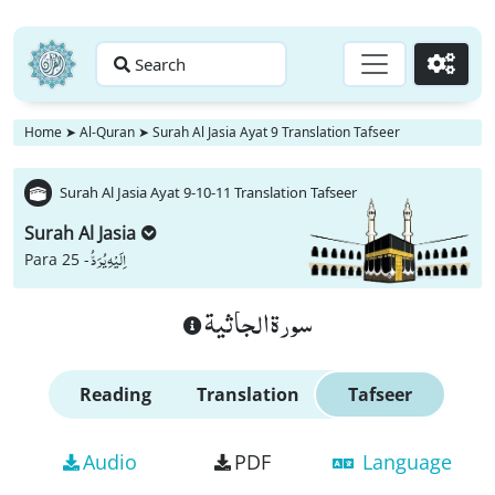
Search
Go
Home
➤
Al-Quran
➤
Surah Al Jasia Ayat 9 Translation Tafseer
Surah Al Jasia Ayat 9-10-11 Translation Tafseer
Surah Al Jasia
اِلَیْهِ یُرَدُّ
Para 25 -
سورة الجاثية
Reading
Translation
Tafseer
Audio
PDF
Language