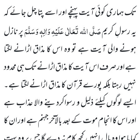
تک ہماری کوئی آیت پہنچے اور اسے پتا چل جائے کہ
صَلَّی اللہ تَعَالٰی عَلَیْہِ وَاٰلِہٖ وَسَلَّمَ
یہ رسولِ کریم
پر نازل
ہونے والی آیت ہے تو وہ اس کا مذاق اڑانے لگتا
ہے اور صرف اس آیت کا مذاق اڑانے تک ہی محدود
نہیں رہتا بلکہ پورے قرآن کا مذاق اڑانے لگتا ہے۔
ایسے لوگوں کیلئے ذلیل و رسواکردینے والا عذاب ہے
اور اس کا انجام موت کے بعد بالآخر جہنم ہے اور ان کا
کمایا ہوا وہ مال انہیں کچھ کام نہ دے گا جس پر وہ بہت