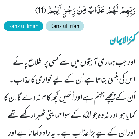
رَبِّهِمْ لَهُمْ عَذَابٌ مِّنْ رِّجْزٍ اَلِیْمٌ۠ (11)
Kanz ul Iman
Kanz ul Irfan
کنزالایمان
اور جب ہماری آیتوں میں سے کسی پر اطلاع پائے
اس کی ہنسی بناتا ہے اُن کے لیے خواری کا عذاب۔
اُن کے پیچھے جہنم ہے اور اُنھیں کچھ کام نہ دے گا ان کا
کمایا ہوا اور نہ وہ جو اللہ کے سوا حمایتی ٹھہرا رکھے تھے
اور ان کے لیے بڑا عذاب ہے۔ یہ راہ دکھانا ہے اور