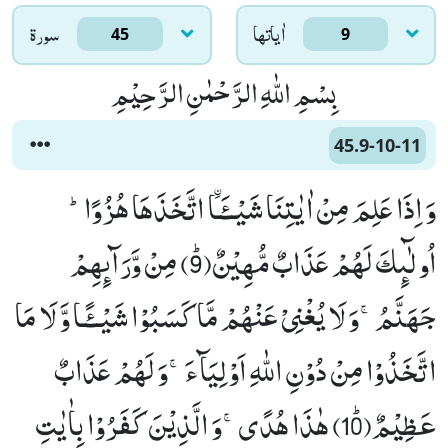
اٰياتها
سورۃ
45
9
بِسْمِ اللّٰهِ الرَّحْمٰنِ الرَّحِیْمِ
45.9-10-11
وَ اِذَا عَلِمَ مِنْ اٰیٰتِنَا شَیْــٴَـاﰳ اتَّخَذَهَا هُزُوًاؕ-
اُولٰٓىٕكَ لَهُمْ عَذَابٌ مُّهِیْنٌﭤ(9) مِنْ وَّرَآىٕهِمْ
جَهَنَّمُۚ-وَ لَا یُغْنِیْ عَنْهُمْ مَّا كَسَبُوْا شَیْــٴًـا وَّ لَا مَا
اتَّخَذُوْا مِنْ دُوْنِ اللّٰهِ اَوْلِیَآءَۚ-وَ لَهُمْ عَذَابٌ
عَظِیْمٌﭤ(10) هٰذَا هُدًىۚ-وَ الَّذِیْنَ كَفَرُوْا بِاٰیٰتِ