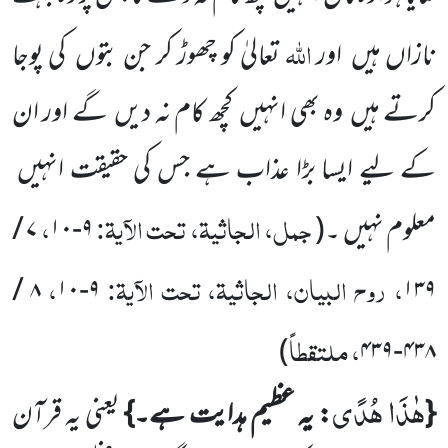
اللہ
نازاں ہیں اور
تعالیٰ کو چھوڑ کر جن بتوں کی پوجا
کرتے ہیں وہ بھی انہیں کچھ کام نہ دیں گے اور ان
کے لیے ایسا بڑا عذاب ہے جس کی حقیقت انہیں
جمل، الجاثیۃ، تحت الآیۃ:
،
معلوم نہیں ۔
(
۹-۱۰
۷ /
، روح البیان، الجاثیۃ، تحت الآیۃ:
،
۸ /
۹-۱۰
۱۳۹
، ملتقطاً
)
۴۳۸-۴۳۹
هٰذَا هُدًى
{
: یہ عظیم ہدایت ہے۔}
یعنی یہ قرآن