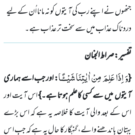
جنھوں نے اپنے رب کی آیتوں کو نہ مانا اُن کے لیے
دردناک عذاب میں سے سخت تر عذاب ہے۔
تفسیر : ‎صراط الجنان
وَ اِذَا عَلِمَ مِنْ اٰیٰتِنَا شَیْــٴًـا
{
: اور جب اسے ہماری
آیتوں میں سے کسی کاعلم ہوتا ہے۔}
اس آیت اور
اس کے بعد والی آیت کا خلاصہ یہ ہے کہ اس بڑے
بہتان باندھنے والے، گنہگار کا حال یہ ہے کہ جب ا س