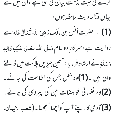
کرنے کی بہت مذمت بیان کی گئی ہے ،ان میں سے
یہاں 5احادیث ملاحظہ ہوں ،
رَضِیَ اللہ تَعَالٰی عَنْہُ
(1)
…حضرت اَنَس بن مالک
سے
صَلَّی اللہ تَعَالٰی عَلَیْہِ وَاٰلِہٖ
روایت ہے،سرکار ِدو عالم
وَسَلَّمَ
نے ارشاد فرمایا:’’تین چیزیں ہلاکت میں ڈالنے
والی ہیں ۔
(1)
وہ بخل جس کی اطاعت کی جائے۔
(2)
وہ نفسانی خواہشات جن کی پیروی کی جائے۔
شعب الایمان،
(3)
آدمی کا اپنے آپ کو اچھا سمجھنا۔
(