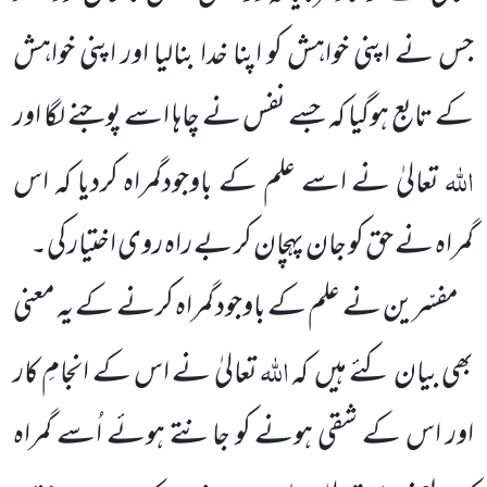
جس نے اپنی خواہش کو اپنا خدا بنالیا اور اپنی خواہش
کے تابع ہوگیا کہ جسے نفس نے چاہا اسے پوجنے لگا اور
اللہ
تعالیٰ نے اسے علم کے باوجودگمراہ کردیا کہ اس
گمراہ نے حق کو جان پہچان کر بے راہ روی اختیار کی۔
مفسّرین نے علم کے باوجود گمراہ کرنے کے یہ معنی
اللہ
بھی بیان کئے ہیں کہ
تعالیٰ نے اس کے انجامِ کار
اور اس کے شقی ہونے کو جانتے ہوئے اُسے گمراہ