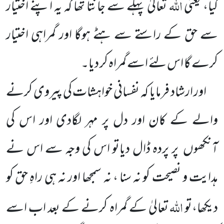
اللہ
کیا، یعنی
تعالیٰ پہلے سے جانتا تھا کہ یہ اپنے اختیار
سے حق کے راستے سے ہٹے ہوگا اور گمراہی اختیار
کرے گا اس لئے اسے گمراہ کر دیا۔
اور ارشاد فرمایا کہ نفسانی خواہشات کی پیروی کرنے
والے کے کان اور دل پر مہر لگادی اور اس کی
آنکھوں پر پردہ ڈال دیاتو اس کی وجہ سے اس نے
ہدایت و نصیحت کو نہ سنا ، نہ سمجھا اور نہ ہی راہِ حق کو
اللہ
دیکھا،تو
تعالیٰ کے گمراہ کرنے کے بعد اب اسے