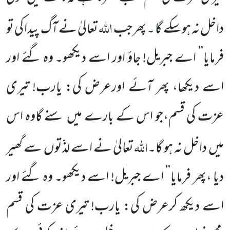
اللہ
داخل نہ ہوسکے گا ۔ پھر جب
تعالیٰ نے آگ پیدا کی تو
فرمایا’’ اے جبریل! جاؤ اور اسے دیکھو۔ وہ گئے اور
اسے دیکھا، پھر آئے اورعرض کی: یارب! تیری
عزت کی قسم،جو اس کے بارے میں سنے گاوہ اس
اللہ
میں داخل نہ ہو گا۔
تعالیٰ نے اسے لذّتوں سے گھیر
دیا ،پھر فرمایا’’ اے جبریل! اسے دیکھو۔ وہ گئے اور
اسے دیکھ کرعرض کی: یارب! تیری عزت کی قسم