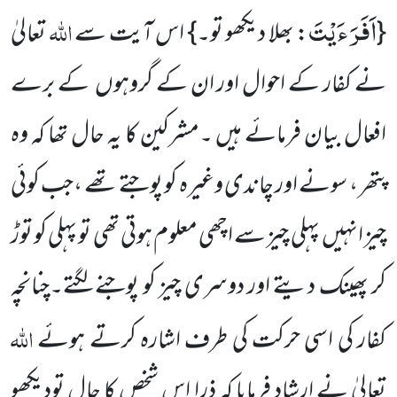
اَفَرَءَیْتَ
اللہ
{
: بھلا دیکھو تو۔} اس آیت سے
تعالیٰ
نے کفار کے احوال اور ان کے گروہوں کے برے
افعال بیان فرمائے ہیں ۔مشرکین کا یہ حال تھا کہ وہ
پتھر ، سونے اور چاندی وغیرہ کو پوجتے تھے ،جب کوئی
چیز انہیں پہلی چیز سے اچھی معلوم ہوتی تھی تو پہلی کو توڑ
کر پھینک دیتے اور دوسری چیز کو پوجنے لگتے۔چنانچہ
اللہ
کفار کی اسی حرکت کی طرف اشارہ کرتے ہوئے
تعالیٰ نے ارشاد فرمایا کہ ذرا اس شخص کا حال تودیکھو