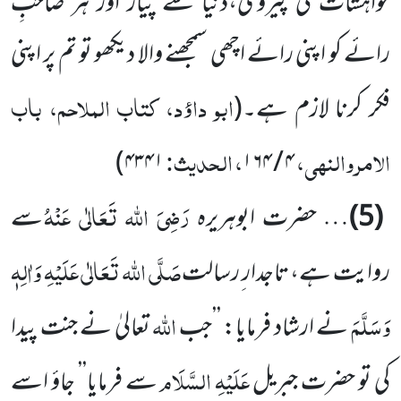
خواہشات کی پیروی،دنیا سے پیار اور ہر صاحبِ
رائے کو اپنی رائے اچھی سمجھنے والا دیکھو تو تم پر اپنی
ابو داؤد، کتاب الملاحم، باب
فکر کرنا لازم ہے۔
(
الامر والنہی،
، الحدیث:
)
۴۳۴۱
۴ / ۱۶۴
رَضِیَ اللہ تَعَالٰی عَنْہُ
(5)
… حضرت ابوہریرہ
سے
صَلَّی اللہ تَعَالٰی عَلَیْہِ وَاٰلِہٖ
روایت ہے، تاجدار ِرسالت
وَسَلَّمَ
اللہ
نے ارشاد فرمایا: ’’جب
تعالیٰ نے جنت پیدا
عَلَیْہِ السَّلَام
کی تو حضرت جبریل
سے فرمایا’’ جاؤ اسے