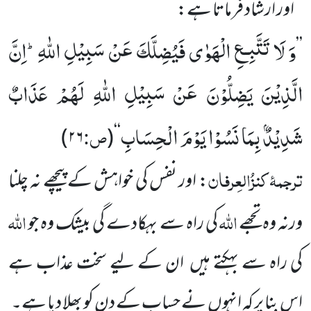
اور ارشاد فرماتا ہے:
وَ لَا تَتَّبِـعِ الْهَوٰى فَیُضِلَّكَ عَنْ سَبِیْلِ اللّٰهِؕ-اِنَّ
’’
الَّذِیْنَ یَضِلُّوْنَ عَنْ سَبِیْلِ اللّٰهِ لَهُمْ عَذَابٌ
شَدِیْدٌۢ بِمَا نَسُوْا یَوْمَ الْحِسَابِ
ص:
)
۲۶
(
‘‘
ترجمۂ
کنزُالعِرفان
: اور نفس کی خواہش کے پیچھے نہ چلنا
اللہ
اللہ
ورنہ وہ تجھے
کی راہ سے بہکادے گی بیشک وہ جو
کی راہ سے بہکتے ہیں ان کے لیے سخت عذاب ہے
اس بنا پر کہ انہوں نے حساب کے دن کو بھلا دیا ہے۔