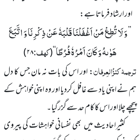
اور ارشاد فرماتا ہے:
وَ لَا تُطِعْ مَنْ اَغْفَلْنَا قَلْبَهٗ عَنْ ذِكْرِنَا وَ اتَّبَعَ
’’
هَوٰىهُ وَ كَانَ اَمْرُهٗ فُرُطًا
کہف:
)
۲۸
(
‘‘
ترجمۂ
کنزُالعِرفان
: اور اس کی بات نہ مان جس کا دل
ہم نے اپنی یاد سے غافل کردیا اور وہ اپنی خواہش کے
پیچھے چلا اور اس کا کام حد سے گزر گیا۔
کثیراحادیث میں بھی نفسانی خواہشات کی پیروی