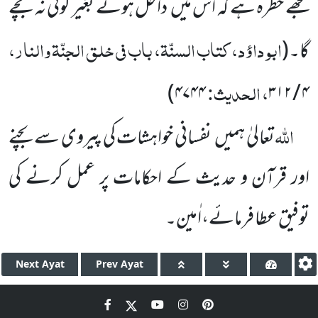
مجھے خطرہ ہے کہ اس میں داخل ہوئے بغیر کوئی نہ بچے
ابو داؤد، کتاب السنّۃ، باب فی خلق الجنّۃ والنار،
گا۔
(
، الحدیث:
)
۴۷۴۴
۴ / ۳۱۲
اللہ
تعالیٰ ہمیں نفسانی خواہشات کی پیروی سے بچنے
اور قرآن و حدیث کے احکامات پر عمل کرنے کی
توفیق عطا فرمائے،اٰمین۔
Next
Ayat
Prev
Ayat