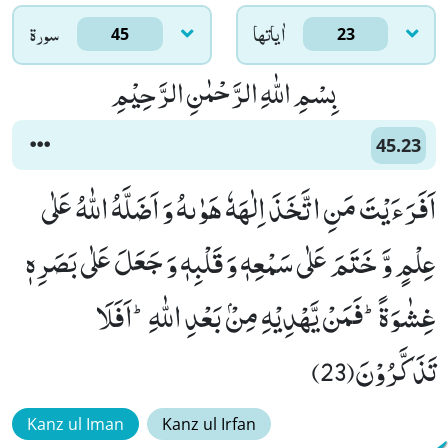
اٰياتها
سورۃ
45
23
بِسْمِ اللّٰهِ الرَّحْمٰنِ الرَّحِیْمِ
45.23
اَفَرَءَیْتَ مَنِ اتَّخَذَ اِلٰهَهٗ هَوٰىهُ وَ اَضَلَّهُ اللّٰهُ عَلٰى
عِلْمٍ وَّ خَتَمَ عَلٰى سَمْعِهٖ وَ قَلْبِهٖ وَ جَعَلَ عَلٰى بَصَرِهٖ
غِشٰوَةًؕ-فَمَنْ یَّهْدِیْهِ مِنْۢ بَعْدِ اللّٰهِؕ-اَفَلَا
تَذَكَّرُوْنَ(23)
Kanz ul Iman
Kanz ul Irfan