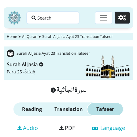
Search
Go
Home
➤
Al-Quran
➤
Surah Al Jasia Ayat 23 Translation Tafseer
Surah Al Jasia Ayat 23 Translation Tafseer
Surah Al Jasia
اِلَیْهِ یُرَدُّ
Para 25 -
سورة الجاثية
Reading
Translation
Tafseer
Audio
PDF
Language