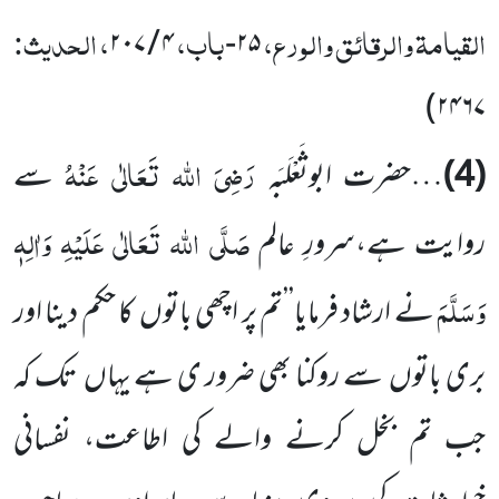
القیامۃ والرقائق والورع،
باب،
، الحدیث:
۴ / ۲۰۷
۲۵-
)
۲۴۶۷
رَضِیَ اللہ تَعَالٰی عَنْہُ
(4)
…حضرت ابوثَعْلَبَہ
سے
صَلَّی اللہ تَعَالٰی عَلَیْہِ وَاٰلِہٖ
روایت ہے،سرورِ عالم
وَسَلَّمَ
نے ارشاد فرمایا’’تم پر اچھی باتوں کا حکم دینا اور
بری باتوں سے روکنا بھی ضرور ی ہے یہاں تک کہ
جب تم بخل کرنے والے کی اطاعت، نفسانی