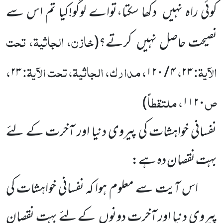
کوئی راہ نہیں دکھا سکتا،تواے لوگو!کیا تم اس سے
خازن، الجاثیۃ، تحت
نصیحت حاصل نہیں کرتے؟
(
الآیۃ:
،
، مدارک، الجاثیۃ، تحت الآیۃ:
،
۲۳
۴ / ۱۲۰
۲۳
ص
، ملتقطاً
)
۱۱۲۰
نفسانی خواہشات کی پیروی دنیا اور آخرت کے لئے
بہت نقصان دہ ہے:
اس آیت سے معلوم ہوا کہ نفسانی خواہشات کی
پیروی دنیا اور آخرت دونوں کے لئے بہت نقصان