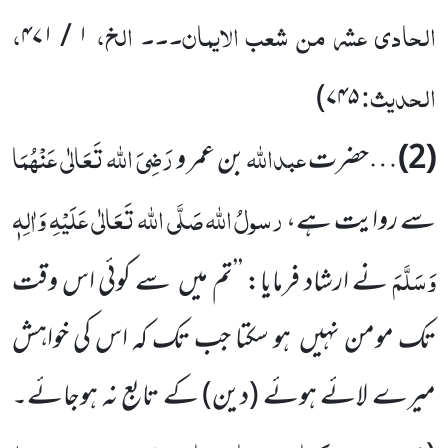
الحادی عشر من شعب الایمان۔۔۔ الخ،
،
۱ / ۴۷۱
الحدیث:
)
۷۴۵
عبداللہ
رَضِیَ اللہ تَعَالٰی عَنْہُمَا
(2)
…حضرت
بن عمر و
رسولُ
اللہ
صَلَّی اللہ تَعَالٰی عَلَیْہِ وَاٰلِہٖ
سے روایت ہے،
وَسَلَّمَ
نے ارشاد فرمایا: ’’تم میں سے کوئی اس وقت
تک مومن نہیں ہو سکتا جب تک کہ اس کی خواہش
میرے لائے ہوئے
(دین)
کے تابع نہ ہوجائے۔