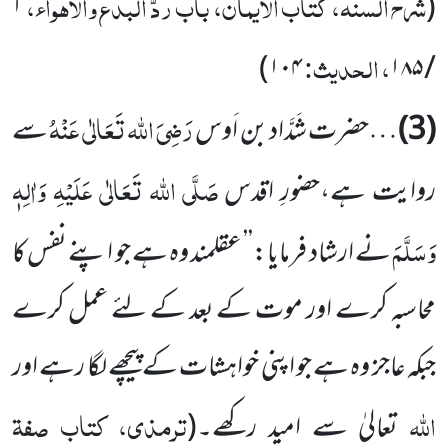
شرح السنہ، کتاب الایمان، باب ردّ البدع والاہواء،
۱
(
، الحدیث:
)
۱۰۴
/ ۱۸۵
رَضِیَ اللہ تَعَالٰی عَنْہُ
(3)
…حضرت شَدَّاد بن اَوس
سے
صَلَّی اللہ تَعَالٰی عَلَیْہِ وَاٰلِہٖ
روایت ہے،حضورِ اقدس
وَسَلَّمَ
نے ارشاد فرمایا:’’ عقلمند وہ ہے جو اپنے نفس کا
محاسبہ کرے اور موت کے بعد کے لئے عمل کرے
جبکہ عاجز وہ ہے جو اپنی خواہشات کے پیچھے لگا رہے اور
اللہ
ترمذی، کتاب صفۃ
تعالیٰ سے امید رکھے۔
(