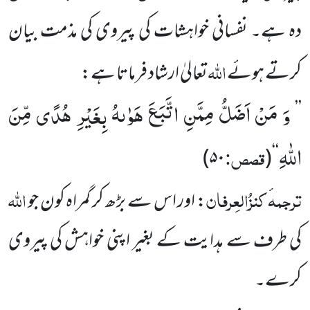
دہ ہے۔ نفسانی خواہشات کی پیروی کی مذمت بیان
اللہ
کرتے ہوئے
تعالیٰ ارشاد فرماتا ہے:
وَ مَنْ اَضَلُّ مِمَّنِ اتَّبَعَ هَوٰىهُ بِغَیْرِ هُدًى مِّنَ
’’
اللّٰهِ
قصص:
)
۵۰
(
‘‘
ترجمہ
کنزُالعِرفان
اللہ
: اور اس سے بڑھ کر گمراہ کون جو
کی طرف سے ہدایت کے بغیر اپنی خواہش کی پیروی
کرے۔