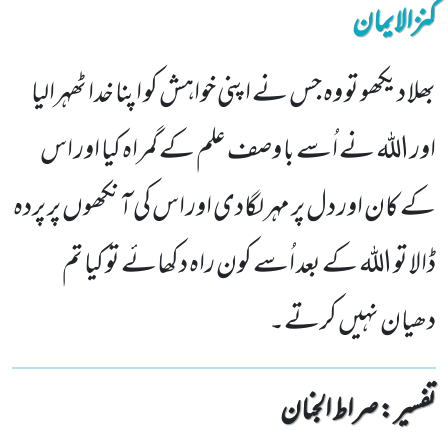
کنزالایمان
بھلا دیکھو تو وہ جس نے اپنی خواہش کو اپنا خدا ٹھہرالیا
اور اللہ نے اُسے با وصف علم کے گمراہ کیا اور اس
کے کان اور دل پر مہر لگادی اور اس کی آنکھوں پر پردہ
ڈالا تو اللہ کے بعد اُسے کون راہ دکھائے تو کیا تم
دھیان نہیں کرتے۔
تفسیر : ‎صراط الجنان