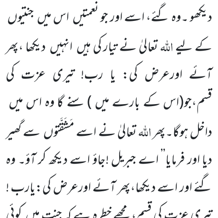
دیکھو ۔وہ گئے، اسے اور جو نعمتیں اس میں جنتیوں
اللہ
کے لیے
تعالیٰ نے تیار کی ہیں انہیں دیکھا ،پھر
آئے اورعرض کی: یا رب! تیری عزت کی
قسم،جو
(اس کے بارے میں )
سنے گا وہ اس میں
اللہ
داخل ہوگا۔پھر
تعالیٰ نے اسے مَشَقَّتوں سے گھیر
دیا اور فرمایا’’ اے جبریل !جاؤ اسے دیکھ کر آؤ۔ وہ
گئے اور اسے دیکھا،پھر آئے اورعرض کی:یارب !
تیری عزت کی قسم، مجھے خطرہ ہے کہ جنت میں کوئی