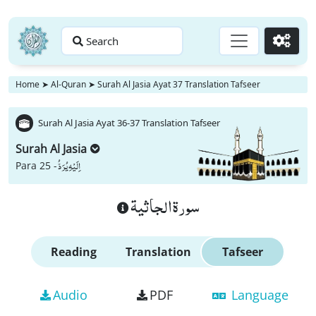
Search
Go
Home
➤
Al-Quran
➤
Surah Al Jasia Ayat 37 Translation Tafseer
Surah Al Jasia Ayat 36-37 Translation Tafseer
Surah Al Jasia
اِلَیْهِ یُرَدُّ
Para 25 -
سورة الجاثية
Reading
Translation
Tafseer
Audio
PDF
Language