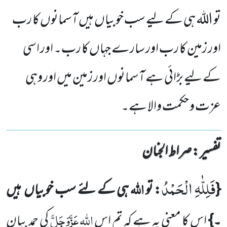
تو اللہ ہی کے لیے سب خوبیاں ہیں آسمانوں کا رب
اور زمین کا رب اور سارے جہاں کا رب۔ اور اسی
کے لیے بڑائی ہے آسمانوں اور زمین میں اور وہی
عزت و حکمت والا ہے۔
تفسیر : ‎صراط الجنان
فَلِلّٰهِ الْحَمْدُ
اللہ
{
: تو
ہی کے لئے سب خوبیاں
ہیں
اللہ
عَزَّوَجَلَّ
۔}
اس کا معنی یہ ہے کہ تم اس
کی حمد بیان