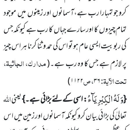
کرو جو تمہارا رب ہے،آسمانوں
اور زمینوں
میں
موجود
تمام چیزوں
کا اور سارے جہاں
کا رب ہے کیونکہ جس
کی ربوبیت ایسی عام ہو تو اس کی حمد و ثنا کرنا ہر اس چیز
مدارک، الجاثیۃ،
پر لازم ہے جس کا وہ رب ہے۔
(
تحت الآیۃ:
، ص
)
۱۱۲۲
۳۶
وَ لَهُ الْكِبْرِیَآءُ
اللہ
{
: اسی کے لئے بڑائی ہے۔}
یعنی
تعالیٰ کی بڑائی بیان کرو کیونکہ آسمانوں
اور زمین میں
ا س