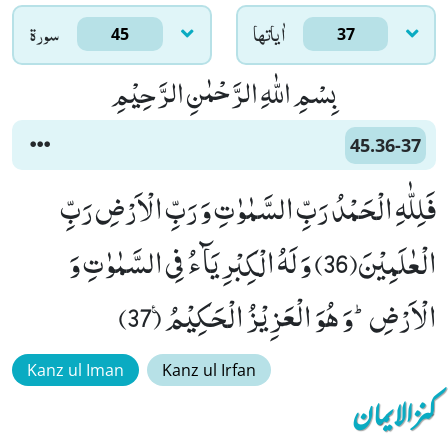
اٰياتها
سورۃ
45
37
بِسْمِ اللّٰهِ الرَّحْمٰنِ الرَّحِیْمِ
45.36-37
فَلِلّٰهِ الْحَمْدُ رَبِّ السَّمٰوٰتِ وَ رَبِّ الْاَرْضِ رَبِّ
الْعٰلَمِیْنَ(36) وَ لَهُ الْكِبْرِیَآءُ فِی السَّمٰوٰتِ وَ
الْاَرْضِؕ-وَ هُوَ الْعَزِیْزُ الْحَكِیْمُ۠ (37)
Kanz ul Iman
Kanz ul Irfan
کنزالایمان