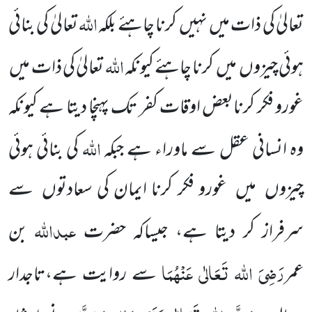
اللہ
تعالیٰ کی ذات میں
نہیں
کرنا چاہئے بلکہ
تعالیٰ کی بنائی
اللہ
ہوئی
چیزوں
میں
کرنا چاہئے کیونکہ
تعالیٰ کی ذات میں
غورو فکر کرنابعض اوقات کفر تک پہنچا دیتا ہے کیونکہ
اللہ
وہ انسانی عقل سے
ماوراء ہے جبکہ
کی بنائی ہوئی
چیزوں
میں
غورو فکر کرنا ایمان کی سعادتوں
سے
عبداللہ
سرفراز کر دیتا ہے، جیساکہ حضرت
بن
رَضِیَ اللہ تَعَالٰی عَنْہُمَا
عمر
سے روایت ہے،تاجدار