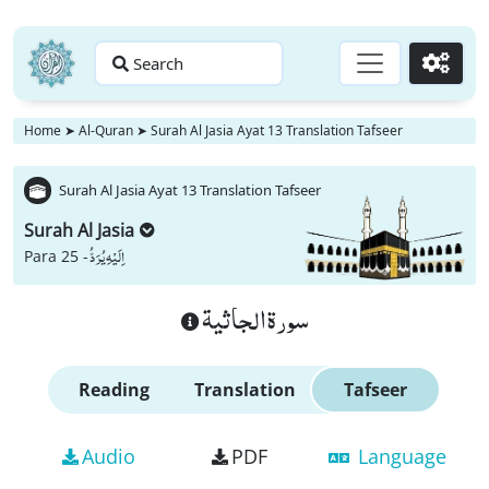
Search
Go
Home
➤
Al-Quran
➤
Surah Al Jasia Ayat 13 Translation Tafseer
Surah Al Jasia Ayat 13 Translation Tafseer
Surah Al Jasia
اِلَیْهِ یُرَدُّ
Para 25 -
سورة الجاثية
Reading
Translation
Tafseer
Audio
PDF
Language