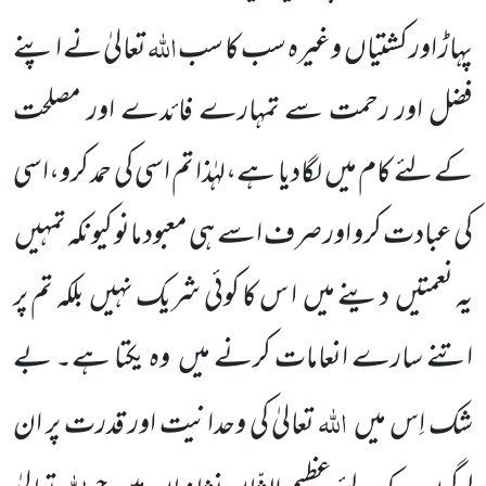
اللہ
پہاڑ اور کشتیاں
وغیرہ سب کا سب
تعالیٰ نے اپنے
فضل اور رحمت سے تمہارے
فائدے اور مصلحت
کے لئے کام میں
لگادیا ہے،لہٰذا تم اسی کی حمد کرو،اسی
کی عبادت کرو اور صرف اسے ہی معبود مانو کیونکہ تمہیں
یہ نعمتیں
دینے میں
ا س کا کوئی شریک نہیں
بلکہ تم پر
اتنے سارے انعامات کرنے میں
وہ یکتا ہے۔ بے
اللہ
شک اِس میں
تعالیٰ کی وحدانیت اور قدرت پر ان