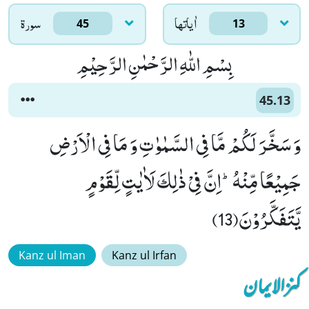
اٰياتها
سورۃ
45
13
بِسْمِ اللّٰهِ الرَّحْمٰنِ الرَّحِیْمِ
45.13
وَ سَخَّرَ لَكُمْ مَّا فِی السَّمٰوٰتِ وَ مَا فِی الْاَرْضِ
جَمِیْعًا مِّنْهُؕ-اِنَّ فِیْ ذٰلِكَ لَاٰیٰتٍ لِّقَوْمٍ
یَّتَفَكَّرُوْنَ(13)
Kanz ul Iman
Kanz ul Irfan
کنزالایمان