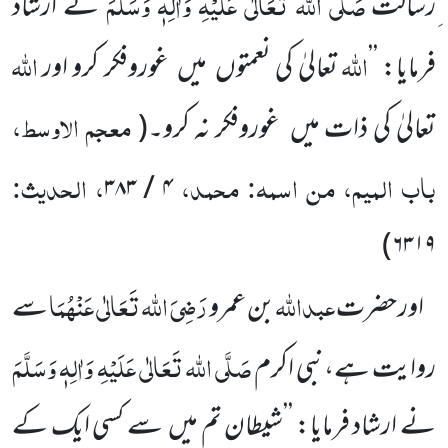
صَلَّی اللہ تَعَالٰی عَلَیْہِ وَاٰلِہٖ وَسَلَّمَ
ِرسالت
نے ارشاد
اللہ
اللہ
فرمایا: ’’
تعالیٰ کی نعمتوں
میں
غوروفکر کرو اور
معجم الاوسط،
تعالیٰ کی ذات میں
غوروفکر نہ کرو۔
(
باب المیم، من اسمہ: محمد،
، الحدیث:
۳۸۳
/
۴
)
۶۳۱۹
عبداللہ
رَضِیَ اللہ تَعَالٰی عَنْہُمَا
اور حضرت
بن عمرو
سے
صَلَّی اللہ تَعَالٰی عَلَیْہِ وَاٰلِہٖ وَسَلَّمَ
روایت ہے،نبی اکرم
نے
ارشاد فرمایا: ’’شیطان تم میں
سے کسی ایک کے