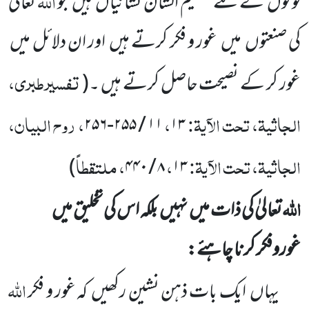
اللہ
لوگوں
کے لئے عظیم الشّان نشانیاں
ہیں
جو
تعالیٰ
کی صنعتوں
میں
غور و فکر کرتے ہیں
اور ان دلائل میں
تفسیرطبری،
غور کر کے نصیحت حاصل کرتے ہیں ۔
(
الجاثیۃ، تحت الآیۃ:
،
، روح البیان،
۲۵۶
-
۲۵۵
/
۱۱
۱۳
الجاثیۃ، تحت الآیۃ:
،
، ملتقطاً
)
۴۴۰
/
۸
۱۳
اللہ
تعالیٰ کی ذات میں
نہیں
بلکہ اس کی تخلیق میں
غوروفکر کرنا چاہئے:
اللہ
یہاں
ایک بات ذہن نشین رکھیں
کہ غور و فکر