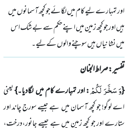
اور تمہارے لیے کام میں لگائے جو کچھ آسمانوں میں
ہیں اور جو کچھ زمین میں اپنے حکم سے بے شک اس
میں نشا نیاں ہیں سوچنے والوں کے لیے۔
تفسیر : ‎صراط الجنان
وَ سَخَّرَ لَكُمْ
{
: اور تمہارے کام میں
لگادیا۔}
یعنی
اے لوگو! جو کچھ آسمان میں
ہے جیسے سورج چاند اور
ستارے اور جو
کچھ زمین میں ہے جیسے جانور،درخت،