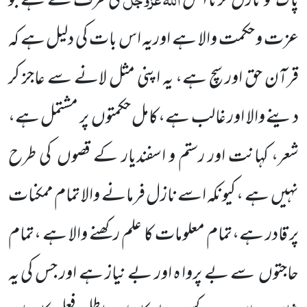
پاک کو
نازل
کرنا ا س
کی طرف سے ہے جو
عزت و حکمت والا ہے اوریہ اس بات کی دلیل ہے کہ
قرآن حق اور سچ ہے،
یہ اپنی مثل لانے سے عاجز کر
دینے والا اور غالب ہے،کامل حکمتوں
پر مشتمل ہے،
شعر، کہانت اور رستم و اسفندیار کے قصوں
کی طرح
نہیں
ہے ، کیونکہ اسے نازل فرمانے والا تمام ممکنات
پر قادر ہے،تمام معلومات کا علم رکھنے والا ہے ،تمام
حاجتوں
سے بے پروا ہ اور بے نیاز ہے اور جس کی یہ