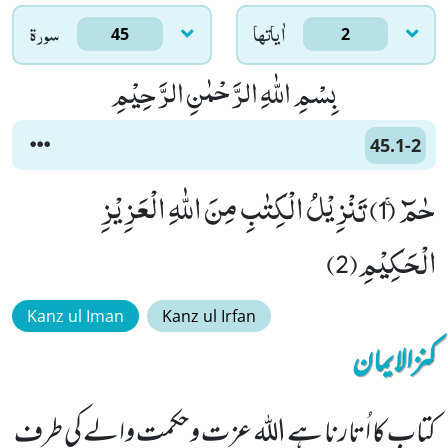
اٰياتها
سورۃ
45
2
بِسْمِ اللّٰهِ الرَّحْمٰنِ الرَّحِیْمِ
45.1-2
حٰمٓۚ (1) تَنْزِیْلُ الْكِتٰبِ مِنَ اللّٰهِ الْعَزِیْزِ
الْحَكِیْمِ(2)
Kanz ul Iman
Kanz ul Irfan
کنزالایمان
کتاب کا اُتارنا ہے اللہ عزت و حکمت والے کی طرف