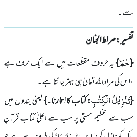
سے۔
تفسیر : ‎صراط الجنان
حٰمٓ
{
}
یہ حروف مقطّعات میں
سے ایک حرف ہے
اللہ
،اس کی مراد
تعالیٰ ہی بہتر جانتا ہے۔
تَنْزِیْلُ الْكِتٰبِ
{
: کتاب کا اتارنا۔}
یعنی بندوں
میں
سب سے عظیم ہستی پر سب سے اعلیٰ کتاب قرآنِ
اللہ
عَزَّوَجَلَّ