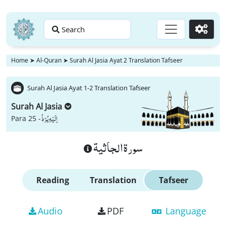
Search
Go
Home
➤
Al-Quran
➤
Surah Al Jasia Ayat 2 Translation Tafseer
Surah Al Jasia Ayat 1-2 Translation Tafseer
Surah Al Jasia
اِلَیْهِ یُرَدُّ
Para 25 -
سورة الجاثية
Reading
Translation
Tafseer
Audio
PDF
Language