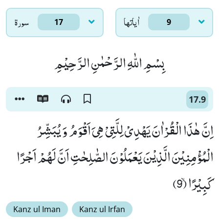
اٰياتها
سورۃ
17
9
بِسْمِ اللّٰهِ الرَّحْمٰنِ الرَّحِیْمِ
17.9
اِنَّ هٰذَا الْقُرْاٰنَ یَهْدِیْ لِلَّتِیْ هِیَ اَقْوَمُ وَ یُبَشِّرُ
الْمُؤْمِنِیْنَ الَّذِیْنَ یَعْمَلُوْنَ الصّٰلِحٰتِ اَنَّ لَهُمْ اَجْرًا
كَبِیْرًاۙ (9)
Kanz ul Iman
Kanz ul Irfan