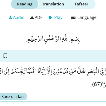
Reading
Translation
Tafseer
Audio
PDF
Play
Language
بِسْمِ اللّٰهِ الرَّحْمٰنِ الرَّحِیْمِ
 فِی الْبَحْرِ ضَلَّ مَنْ تَدْعُوْنَ اِلَّاۤ اِیَّاهُۚ-فَلَمَّا نَجّٰىكُمْ اِلَى ا
ا(67
Kanz ul Irfan