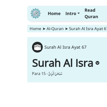
Read
Home
Intro
Quran
Home
➤
Al-Quran
➤
Surah Al Isra Ayat 6
Surah Al Isra Ayat 67
Surah Al Isra
سُبْحٰنَ الَّذِیْۤ
Para 15 -