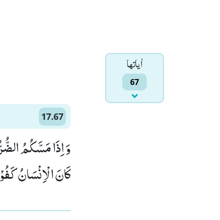
اٰياتها
67
17.67
وَ اِذَا مَسَّكُمُ الضُّرُّ
كَانَ الْاِنْسَانُ كَفُوْرً)