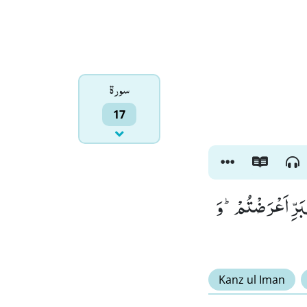
سورۃ
17
لْبَرِّ اَعْرَضْتُمْؕ-وَ
Kanz ul Iman