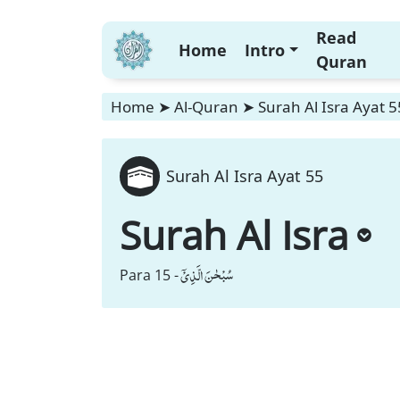
Read
Home
Intro
Quran
Home
➤
Al-Quran
➤
Surah Al Isra Ayat 5
Surah Al Isra Ayat 55
Surah Al Isra
سُبْحٰنَ الَّذِیْۤ
Para 15 -