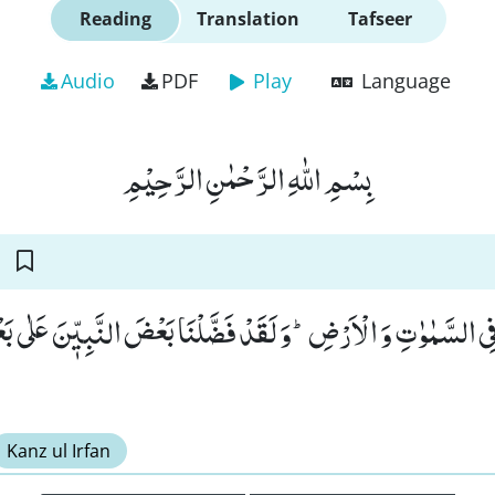
Reading
Translation
Tafseer
Audio
PDF
Play
Language
بِسْمِ اللّٰهِ الرَّحْمٰنِ الرَّحِیْمِ
فِی السَّمٰوٰتِ وَ الْاَرْضِؕ-وَ لَقَدْ فَضَّلْنَا بَعْضَ النَّبِیّٖنَ عَلٰى بَعْ
Kanz ul Irfan