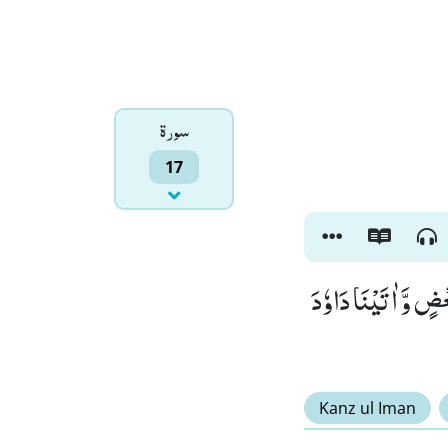
سورۃ
17
ضٍ وَّ اٰتَیْنَا دَاوٗدَ
Kanz ul Iman