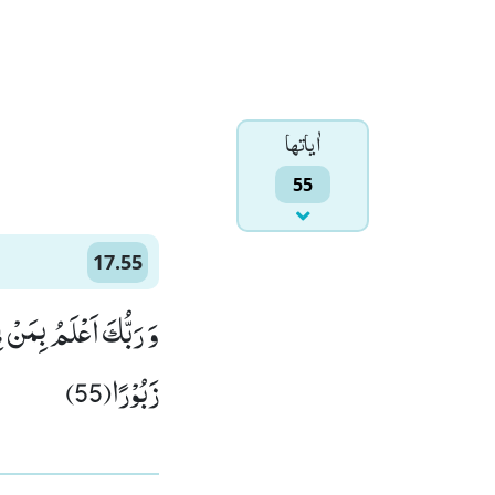
اٰياتها
55
17.55
وَ رَبُّكَ اَعْلَمُ بِمَنْ 
زَبُوْرًا(55)