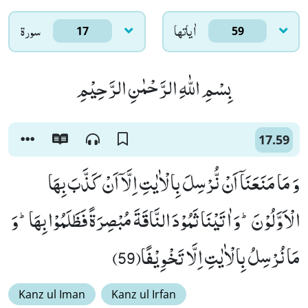
اٰياتها
سورۃ
17
59
بِسْمِ اللّٰهِ الرَّحْمٰنِ الرَّحِیْمِ
17.59
وَ مَا مَنَعَنَاۤ اَنْ نُّرْسِلَ بِالْاٰیٰتِ اِلَّاۤ اَنْ كَذَّبَ بِهَا
الْاَوَّلُوْنَؕ-وَ اٰتَیْنَا ثَمُوْدَ النَّاقَةَ مُبْصِرَةً فَظَلَمُوْا بِهَاؕ-وَ
مَا نُرْسِلُ بِالْاٰیٰتِ اِلَّا تَخْوِیْفًا(59)
Kanz ul Iman
Kanz ul Irfan