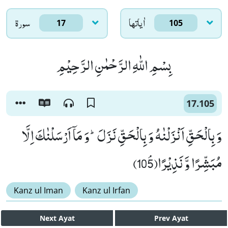
اٰياتها
سورۃ
17
105
بِسْمِ اللّٰهِ الرَّحْمٰنِ الرَّحِیْمِ
17.105
وَ بِالْحَقِّ اَنْزَلْنٰهُ وَ بِالْحَقِّ نَزَلَؕ-وَ مَاۤ اَرْسَلْنٰكَ اِلَّا
مُبَشِّرًا وَّ نَذِیْرًاﭥ(105)
Kanz ul Iman
Kanz ul Irfan
Next
Ayat
Prev
Ayat