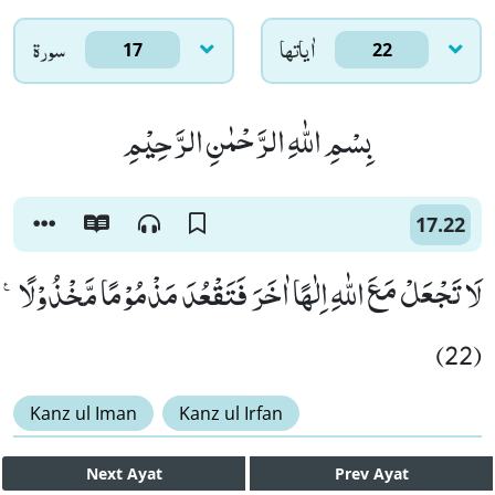
اٰياتها
سورۃ
17
22
بِسْمِ اللّٰهِ الرَّحْمٰنِ الرَّحِیْمِ
17.22
لَا تَجْعَلْ مَعَ اللّٰهِ اِلٰهًا اٰخَرَ فَتَقْعُدَ مَذْمُوْمًا مَّخْذُوْلًا۠
(22)
Kanz ul Iman
Kanz ul Irfan
Next
Ayat
Prev
Ayat