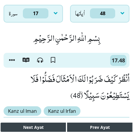
اٰياتها
سورۃ
17
48
بِسْمِ اللّٰهِ الرَّحْمٰنِ الرَّحِیْمِ
17.48
اُنْظُرْ كَیْفَ ضَرَبُوْا لَكَ الْاَمْثَالَ فَضَلُّوْا فَلَا
یَسْتَطِیْعُوْنَ سَبِیْلًاٛ (48)
Kanz ul Iman
Kanz ul Irfan
Next
Ayat
Prev
Ayat