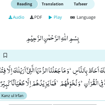
Reading
Translation
Tafseer
Audio
PDF
Play
Language
بِسْمِ اللّٰهِ الرَّحْمٰنِ الرَّحِیْمِ
بَّكَ اَحَاطَ بِالنَّاسِؕ-وَ مَا جَعَلْنَا الرُّءْیَا الَّتِیْۤ اَرَیْنٰكَ اِلَّا فِتْن
 فِی الْقُرْاٰنِؕ-وَ نُخَوِّفُهُمْۙ-فَمَا یَزِیْدُهُمْ اِلَّا طُغْیَانًا كَبِیْرًا۠ 
Kanz ul Irfan