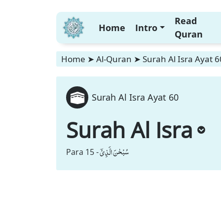
Read
Home
Intro
Quran
Home
➤
Al-Quran
➤
Surah Al Isra Ayat 6
Surah Al Isra Ayat 60
Surah Al Isra
سُبْحٰنَ الَّذِیْۤ
Para 15 -