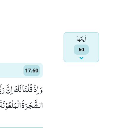
اٰياتها
60
17.60
وَ اِذْ قُلْنَا لَكَ اِنَّ رَ
الشَّجَرَةَ الْمَلْعُوْنَةَ)