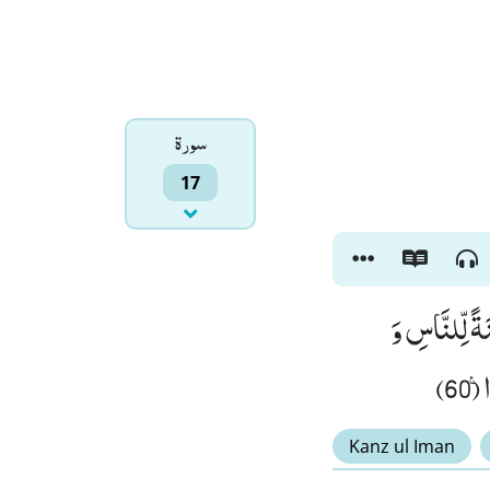
سورۃ
17
َةً لِّلنَّاسِ وَ
(60
Kanz ul Iman