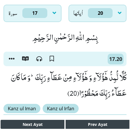
اٰياتها
سورۃ
17
20
بِسْمِ اللّٰهِ الرَّحْمٰنِ الرَّحِیْمِ
17.20
كُلًّا نُّمِدُّ هٰۤؤُلَآءِ وَ هٰۤؤُلَآءِ مِنْ عَطَآءِ رَبِّكَؕ-وَ مَا كَانَ
عَطَآءُ رَبِّكَ مَحْظُوْرًا(20)
Kanz ul Iman
Kanz ul Irfan
Next
Ayat
Prev
Ayat