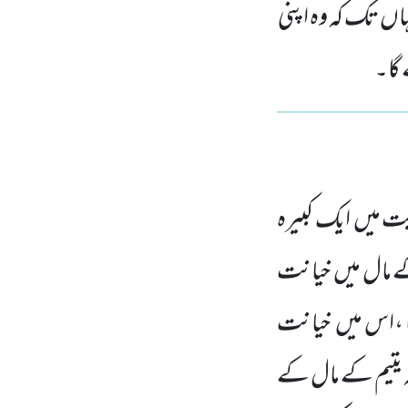
اں تک کہ وہ اپنی
 گا۔
ت میں ایک کبیرہ
م کے مال میں خیانت
نا ،اس میں خیانت
کہ یتیم کے مال کے