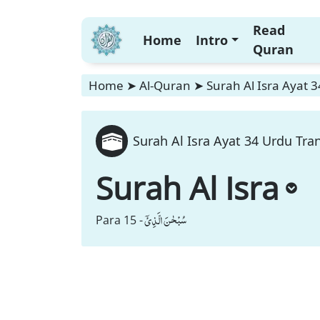
Read
Home
Intro
Quran
Home
➤
Al-Quran
➤
Surah Al Isra Ayat 
Surah Al Isra Ayat 34 Urdu Tra
Surah Al Isra
سُبْحٰنَ الَّذِیْۤ
Para 15 -