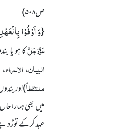
ص
۵۰۸
)
وَ اَوْفُوْا بِالْعَهْدِ
{
عَزَّوَجَلَّ
کا ہو یا بن
البیان، الاسراء، 
ملتقطاً
)
اور بندوں
میں بھی ہمارا حال 
عہد کرکے توڑ دیت