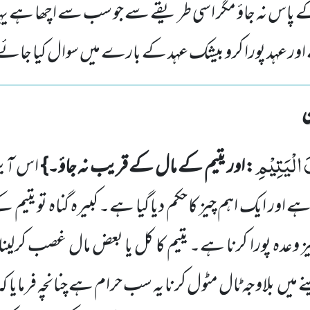
ے پاس نہ جاؤ مگر اسی طریقے سے جو سب سے اچھا ہے یہ
ئے اور عہد پورا کرو بیشک عہد کے بارے میں سوال کیا جائے
َ الْیَتِیْمِ
:اور یتیم کے مال کے قریب نہ جاؤ۔}
اس آی
 ہے اور ایک اہم چیز کا حکم دیا گیا ہے۔ کبیرہ گناہ تو یتی
یز وعدہ پورا کرنا ہے۔ یتیم کا کل یا بعض مال غصب کرلی
یں بلاوجہ ٹال مٹول کرنا یہ سب حرام ہے چنانچہ فرمایا 