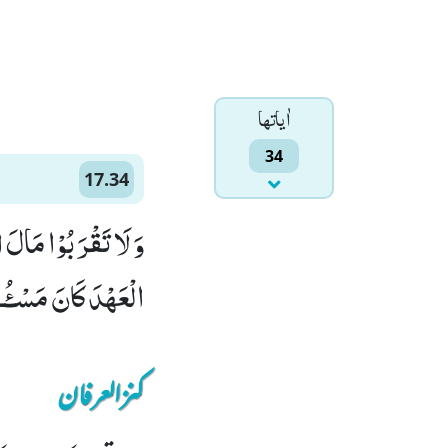
اٰياتها
34
17.34
وَ لَا تَقْرَبُوْا مَالَ ا
الْعَهْدَ كَانَ مَسْـٴُـوْل
کنزالعرفان