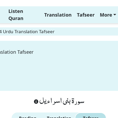
Listen
Translation
Tafseer
More
Quran
34 Urdu Translation Tafseer
nslation Tafseer
سورة بنى اسراءيل