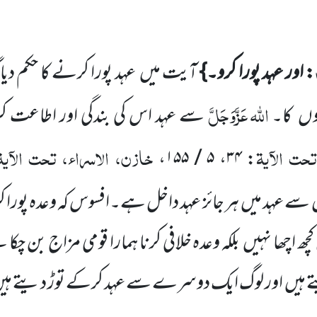
: اور عہد پورا کرو۔}
آیت میں عہد پورا کرنے کا حکم دیا 
اللّٰہ
عَزَّوَجَلَّ
دوں کا۔
سے عہد اس کی بندگی اور اطاعت 
تحت الآیۃ
خازن، الاسراء، تحت الآیۃ
،
۵ / ۱۵۵
،
۳۴
:
 سے عہد میں ہر جائز عہد داخل ہے۔افسوس کہ وعدہ پور
کچھ اچھا نہیں بلکہ وعدہ خلافی کرنا ہمارا قومی مزاج بن چک
ے ہیں اور لوگ ایک دوسرے سے عہد کرکے توڑ دیتے ہی