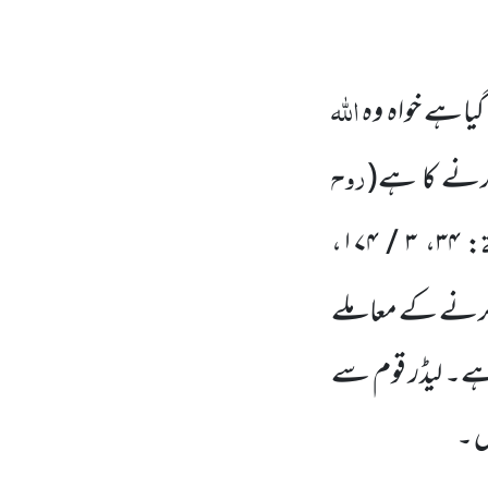
اللّٰہ
گیاہے خواہ وہ
روح
کرنے کا ہے
(
،
۳ / ۱۷۴
،
۳۴
:
ا کرنے کے معاملے
ا ہے۔ لیڈر قوم سے
ں ۔