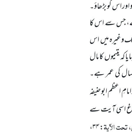
اور اس کو بڑھاؤ۔
ہے، جس سے اس کا
ینک وغیرہ میں اس
 کہ یتیموں کا مال
ہ سال کی عمر ہے۔
امِ اعظم ابوحنیفہ
لوغ اسی آیت سے
تحت الآیۃ
،
۳۴
: