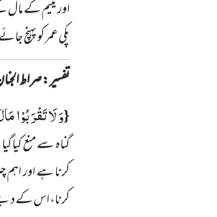
اور یتیم کے مال ک
پکی عمر کو پہنچ جا
تفسیر : ‎صراط الجنان
وَ لَا تَقْرَبُوْا مَال
{
گناہ سے منع کیا گیا
کرنا ہے اور اہم چ
کرنا، اس کے دینے م