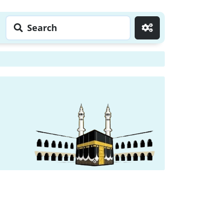
Search
Go