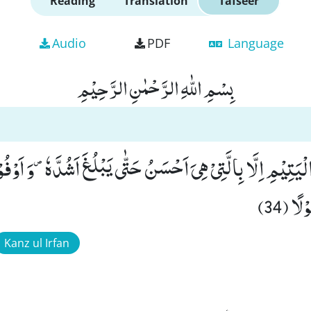
Reading
Translation
Tafseer
Audio
PDF
Language
بِسْمِ اللّٰهِ الرَّحْمٰنِ الرَّحِیْمِ
لْیَتِیْمِ اِلَّا بِالَّتِیْ هِیَ اَحْسَنُ حَتّٰى یَبْلُغَ اَشُدَّه۪ٗ-وَ اَوْفُو
ًا (34)
Kanz ul Irfan