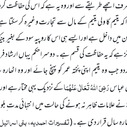
صرف اچھے طریقے سے اور وہ یہ ہے کہ اس کی حفاظت کرو 
کہ یتیم کا ولی یتیم کے مال سے تجارت وغیرہ کر سکتا 
سن میں داخل ہے اور ایسے ہی اس کا روپیہ سود کے بغیر ب
ئز ہے کہ یہ حفاظت کی قسم ہے۔ دوسرا حکم یہاں ارشاد فرمایا
جب وہ یتیم اپنی پُختہ عمر کو پہنچ جائے اور وہ اٹھار
رَضِیَ اللّٰہُ تَعَالٰی عَنْہُمَا
 عباس
کے نزدیک یہی مختار ہے اور ام
نے علامات ظاہر نہ ہونے کی حالت میں انتہائی مدت ِب
تفسیرات احمدیہ، بنی اسرائیل، 
ھارہ سال قرار دی ہے۔
(