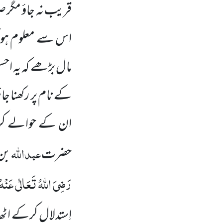
قریب نہ جاؤ مگر 
اس سے معلوم ہوا 
مال بڑھے کہ یہ اح
کے نام پر رکھنا جا
ان کے حوالے کردو 
عبداللّٰہ
حضرت
بن
رَضِیَ اللّٰہُ تَعَالٰی عَنْہُ
اِستدلال کرکے اٹ