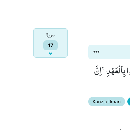
سورۃ
17
ْا بِالْعَهْدِۚ-اِنَّ
Kanz ul Iman