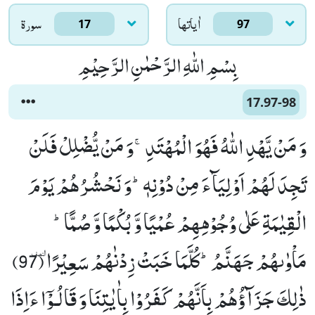
اٰياتها
سورۃ
17
97
بِسْمِ اللّٰهِ الرَّحْمٰنِ الرَّحِیْمِ
17.97-98
وَ مَنْ یَّهْدِ اللّٰهُ فَهُوَ الْمُهْتَدِۚ-وَ مَنْ یُّضْلِلْ فَلَنْ
تَجِدَ لَهُمْ اَوْلِیَآءَ مِنْ دُوْنِهٖؕ-وَ نَحْشُرُهُمْ یَوْمَ
الْقِیٰمَةِ عَلٰى وُجُوْهِهِمْ عُمْیًا وَّ بُكْمًا وَّ صُمًّاؕ-
مَاْوٰىهُمْ جَهَنَّمُؕ-كُلَّمَا خَبَتْ زِدْنٰهُمْ سَعِیْرًاٜ (97)
ذٰلِكَ جَزَآؤُهُمْ بِاَنَّهُمْ كَفَرُوْا بِاٰیٰتِنَا وَ قَالُـوْۤا ءَاِذَا