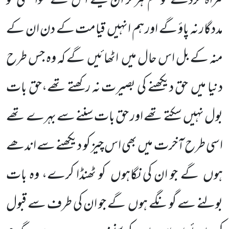
گمراہ کردے تو تم ہرگز ان کیلئے اس کے سوا کسی کو
مددگار نہ پاؤ گے اور ہم انہیں
قیامت کے دن ان کے
منہ کے بل اس حال میں
اٹھائیں
گے کہ وہ جس طرح
دنیا میں
حق دیکھنے کی بصیرت نہ رکھتے تھے،حق بات
بول نہیں
سکتے تھے اور حق بات سننے سے بہرے تھے
اسی طرح آخرت میں بھی اس چیز کو دیکھنے سے اندھے
ہوں
گے جو ان کی نگاہوں
کو ٹھنڈا کرے، وہ بات
بولنے سے گونگے ہوں
گے جو ان کی طرف سے قبول