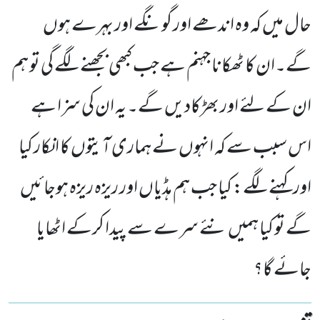
حال میں کہ وہ اندھے اور گونگے اور بہرے ہوں
گے۔ان کا ٹھکانا جہنم ہے جب کبھی بجھنے لگے گی تو ہم
ان کے لئے اور بھڑکادیں گے۔ یہ ان کی سزا ہے
اس سبب سے کہ انہوں نے ہماری آیتوں کا انکار کیا
اور کہنے لگے: کیا جب ہم ہڈیاں اور ریزہ ریزہ ہوجائیں
گے تو کیا ہمیں نئے سرے سے پیدا کرکے اٹھایا
جائے گا؟