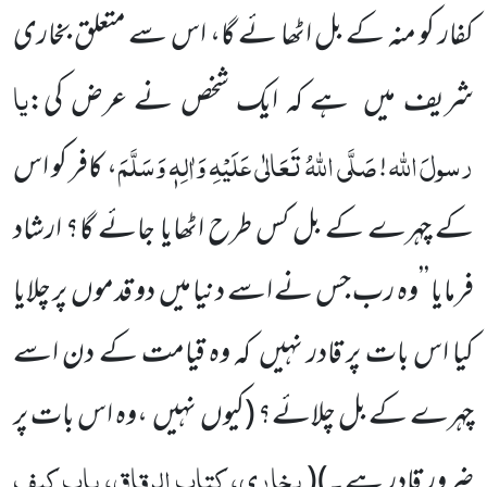
کفار کو منہ کے بل اٹھا ئے گا، اس سے متعلق بخاری
یا
شریف
میں
ہے کہ ایک شخص نے عرض کی:
رسولَ
اللّٰہ
صَلَّی اللّٰہُ تَعَالٰی عَلَیْہِ وَاٰلِہٖ وَسَلَّمَ
!
، کافر کو اس
کے چہرے کے بل کس طرح اٹھایا
جائے گا؟ ارشاد
فرمایا ’’وہ رب جس نے اسے دنیا میں
دو قدموں
پر چلایا
کیا اس بات پر قادر نہیں
کہ وہ قیامت کے دن اسے
چہرے کے بل چلائے؟
(کیوں
نہیں
،وہ اس بات پر
بخاری، کتاب الرقاق، باب کیف
ضرور قادر ہے۔)
(