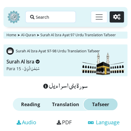
Search
Go
Home
➤
Al-Quran
➤
Surah Al Isra Ayat 97 Urdu Translation Tafseer
Surah Al Isra Ayat 97-98 Urdu Translation Tafseer
Surah Al Isra
سُبْحٰنَ الَّذِیْۤ
Para 15 -
سورة بنى اسراءيل
Reading
Translation
Tafseer
Audio
PDF
Language