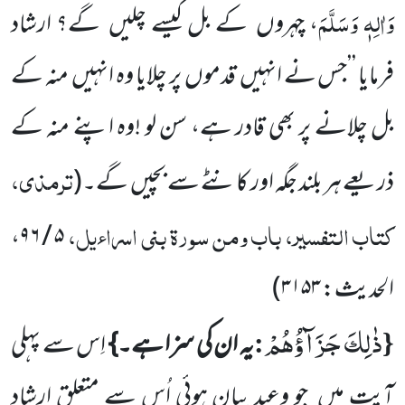
وَاٰلِہٖ
وَسَلَّمَ
،
چہروں
کے بل کیسے چلیں
گے؟ ارشاد
فرمایا ’’جس نے انہیں
قدموں
پر چلایا وہ انہیں
منہ کے
بل چلانے پر بھی قادر ہے، سن لو !وہ اپنے منہ کے
ترمذی،
ذریعے ہر بلند جگہ اور کانٹے سے بچیں
گے۔
(
کتاب التفسیر، باب ومن سورۃ بنی اسراءیل،
،
۵ / ۹۶
الحدیث:
۳۱۵۳
)
ذٰلِكَ جَزَآؤُهُمْ
:
{
یہ ان کی سزا ہے۔}
اِس سے پہلی
آیت میں
جو وعید بیان ہوئی اُس سے متعلق ارشاد