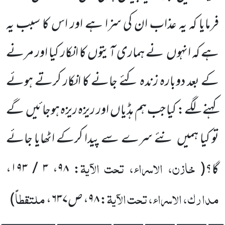
فرمایا کہ یہ عذاب
ان کی سزا ہے اور اس کا سبب یہ
ہے کہ انہوں
نے ہماری آیتوں کا انکار کیا اور مرنے
کے بعد دوبارہ زندہ کئے جانے کا انکار کرتے
ہوئے
کہنے لگے: کیا جب ہم ہڈیاں
اور ریزہ ریزہ ہوجائیں
گے
تو کیا ہمیں
نئے سرے سے پیدا کرکے اٹھایا جائے
خازن، الاسراء، تحت الآیۃ
گا؟
(
:
۹۸
،
۳ / ۱۹۳
،
مدارک، الاسراء، تحت الآیۃ
ملتقطاً
:
۹۸
، ص
۶۳۷
،
)