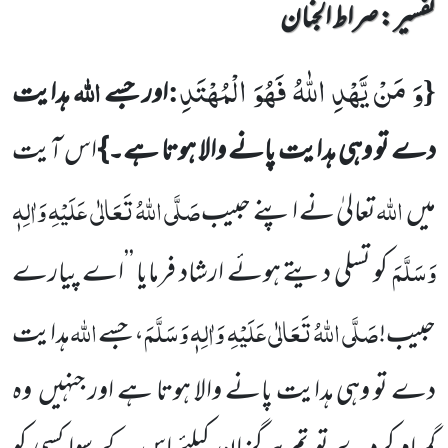
تفسیر : ‎صراط الجنان
وَ مَنْ یَّهْدِ اللّٰهُ فَهُوَ الْمُهْتَدِ
{
:
اللّٰہ
اور جسے
ہدایت
دے تو وہی ہدایت پانے والا ہوتا ہے۔}
اس آیت
اللّٰہ
صَلَّی اللّٰہُ تَعَالٰی عَلَیْہِ وَاٰلِہٖ
میں
تعالیٰ
نے اپنے حبیب
وَسَلَّمَ
کو تسلی دیتے ہوئے ارشاد فرمایا ’’اے پیارے
صَلَّی اللّٰہُ تَعَالٰی عَلَیْہِ وَاٰلِہٖ
وَسَلَّمَ
اللّٰہ
حبیب!
، جسے
ہدایت
دے تو وہی ہدایت پانے والا ہوتا ہے اور جنہیں
وہ