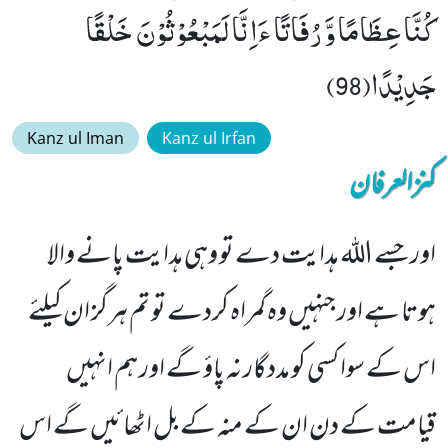
كُنَّا عِظَامًا وَّ رُفَاتًا ءَاِنَّا لَمَبْعُوْثُوْنَ خَلْقًا
جَدِیْدًا(98)
Kanz ul Iman
Kanz ul Irfan
کنزالعرفان
اور جسے اللہ ہدایت دے تو وہی ہدایت پانے والا
ہوتا ہے اور جنہیں وہ گمراہ کردے تو تم ہرگز ان کیلئے
اس کے سوا کسی کو مددگار نہ پاؤ گے اور ہم انہیں
قیامت کے دن ان کے منہ کے بل اٹھائیں گے اس