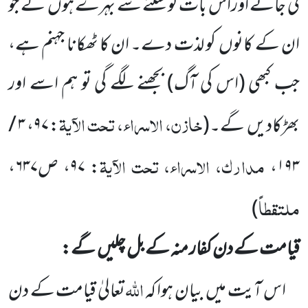
کی جائے اوراس بات کو سننے سے بہرے ہوں
گے جو
ان کے کانوں
کو لذت دے۔ ان کا ٹھکانا جہنم ہے،
جب کبھی
(اس کی آگ)
بجھنے لگے گی تو ہم اسے اور
خازن، الاسراء، تحت الآیۃ
بھڑکادیں
گے۔
(
:
۹۷
،
۳ /
مدارک، الاسراء، تحت الآیۃ
۱۹۳
،
:
۹۷
، ص
۶۳۷
،
ملتقطاً
)
قیامت کے دن کفار منہ کے بل چلیں
گے:
اللّٰہ
اس آیت میں
بیان ہوا کہ
تعالیٰ قیامت کے دن