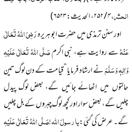
الحشر،
۴ / ۲۵۲
،
الحدیث:
۶۵۲۳
)
رَضِیَ اللّٰہُ تَعَالٰی
اور سنن ترمذی میں
حضرت ابو ہریرہ
عَنْہُ
صَلَّی اللّٰہُ تَعَالٰی عَلَیْہِ
سے روایت ہے، نبی اکرم
وَاٰلِہٖ وَسَلَّمَ
نے ارشاد فرمایا ’’قیامت کے دن لوگ تین
حالتوں
میں
اٹھائے جائیں
گے، بعض لوگ پیدل
چلیں
گے، بعض سوار اور کچھ لوگ چہروں
کے بل چلیں
یا
رسولَ
اللّٰہ
صَلَّی اللّٰہُ تَعَالٰی عَلَیْہِ
گے۔ عرض کی گئی:
!