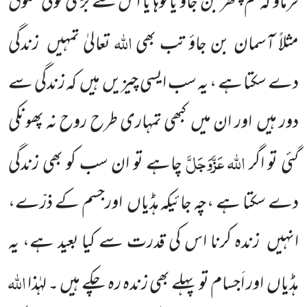
فرماؤ کہ تم پتھر بن جاؤ یا لوہا یا اس سے بڑی کوئی مخلوق
اللّٰہ
مثلاً آسمان بن جاؤ تب بھی
تعالیٰ تمہیں
زندگی
دے سکتا ہے ، یہ سب ایسی چیزیں
ہیں
کہ زندگی سے
دور ہیں
اور ان میں
کبھی تمہاری طرح روح نہ پھونکی
اللّٰہ
عَزَّوَجَلَّ
گئی تو اگر
چاہے تو ان سب کو بھی زندگی
دے سکتا ہے ،چہ جائیکہ ہڈیاں
اورجسم کے ذرّے،
انہیں
زندہ کرنا اس کی قدرت سے کیا بعید ہے، یہ
اللّٰہ
ہڈیاں
اور اَجسام تو پہلے بھی زندہ رہ چکے ہیں ۔ لہٰذا