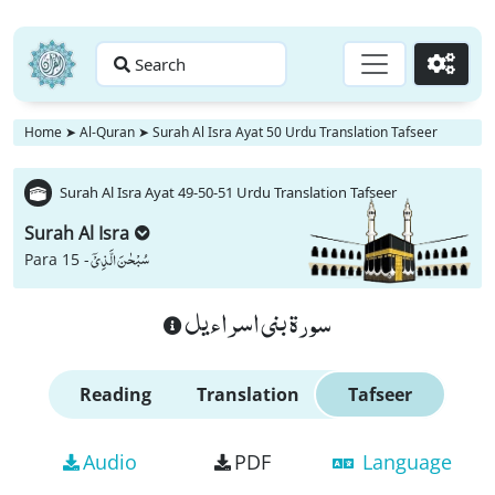
Search
Go
Home
➤
Al-Quran
➤
Surah Al Isra Ayat 50 Urdu Translation Tafseer
Surah Al Isra Ayat 49-50-51 Urdu Translation Tafseer
Surah Al Isra
سُبْحٰنَ الَّذِیْۤ
Para 15 -
سورة بنى اسراءيل
Reading
Translation
Tafseer
Audio
PDF
Language