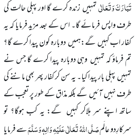
تَبَارَکَ وَتَعَالٰی
تمہیں
زندہ کرے گا اور پہلی حالت کی
طرف واپس فرمائے گا۔ اس کے بعد مزید فرمایا کہ یہ
کفار اب کہیں
گے:ہمیں
دوبارہ کون پیدا کرے
گا؟
تم فرماؤ
کہ تمہیں
وہی دوبارہ پیدا کرے گا جس نے
تمہیں
پہلی بار پیدا کیا۔ یہ سن کر کفار پھر بھی ماننے کی
طرف نہیں
آئیں
گے بلکہ مذاق کے طور پر تعجب کے
ساتھ اپنے سر ہلاکر کہیں
گے: یہ کب ہوگا؟ تو
صَلَّی اللّٰہُ تَعَالٰی عَلَیْہِ وَاٰلِہٖ وَسَلَّمَ
سرکارِدو عالَم
سے فرمایا