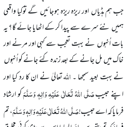
جب ہم ہڈیاں
اور ریزہ ریزہ ہوجائیں
گے توکیا واقعی
ہمیں
نئے سرے سے پیدا کر کے اٹھایا جائے گا؟ یہ
بات اُنہوں
نے بہت تعجب سے کہی اور مرنے اور
خاک میں
مل جانے کے بعد زندہ کئے جانے کو
اُنہوں
اللّٰہ
نے بہت بعید سمجھا ۔
تعالیٰ نے ان کا رد کیا اور
صَلَّی اللّٰہُ تَعَالٰی عَلَیْہِ وَاٰلِہٖ وَسَلَّمَ
اپنے حبیب
کو ارشاد
صَلَّی اللّٰہُ تَعَالٰی عَلَیْہِ وَاٰلِہٖ وَسَلَّمَ
فرمایا کہ اے حبیب!
، تم