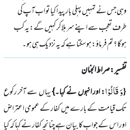
وہی جس نے تمہیں پہلی بار پیدا کیا تو اب آپ کی
طرف تعجب سے اپنے سر ہلاکر کہیں گے: یہ کب
ہوگا؟ تم فرماؤ: ہوسکتا ہے کہ یہ نزدیک ہی ہو۔
تفسیر : ‎صراط الجنان
وَ قَالُوْا
{
: اور انہوں
نے کہا۔}
یہاں
سے آخر رکوع
تک قیامت کے بارے میں
کفار کے عمومی اعتراض
اور اس کے جواب
کا بیان ہے چنانچہ کفار نے کہا کہ کیا