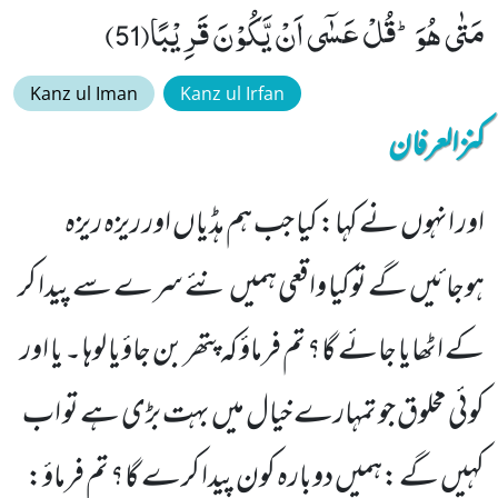
مَتٰى هُوَؕ-قُلْ عَسٰۤى اَنْ یَّكُوْنَ قَرِیْبًا(51)
Kanz ul Iman
Kanz ul Irfan
کنزالعرفان
اور انہوں نے کہا: کیا جب ہم ہڈیاں اور ریزہ ریزہ
ہوجائیں گے توکیا واقعی ہمیں نئے سرے سے پیدا کر
کے اٹھایا جائے گا؟ تم فرماؤ کہ پتھر بن جاؤیا لوہا ۔ یا اور
کوئی مخلوق جو تمہارے خیال میں بہت بڑی ہے تو اب
کہیں گے :ہمیں دوبارہ کون پیدا کرے گا؟ تم فرماؤ: