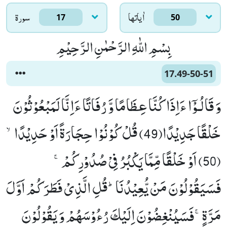
اٰياتها
سورۃ
17
50
بِسْمِ اللّٰهِ الرَّحْمٰنِ الرَّحِیْمِ
17.49-50-51
وَ قَالُـوْۤا ءَاِذَا كُنَّا عِظَامًا وَّ رُفَاتًا ءَاِنَّا لَمَبْعُوْثُوْنَ
خَلْقًا جَدِیْدًا(49) قُلْ كُوْنُوْا حِجَارَةً اَوْ حَدِیْدًاۙ
(50) اَوْ خَلْقًا مِّمَّا یَكْبُرُ فِیْ صُدُوْرِكُمْۚ-
فَسَیَقُوْلُوْنَ مَنْ یُّعِیْدُنَاؕ-قُلِ الَّذِیْ فَطَرَكُمْ اَوَّلَ
مَرَّةٍۚ-فَسَیُنْغِضُوْنَ اِلَیْكَ رُءُوْسَهُمْ وَ یَقُوْلُوْنَ