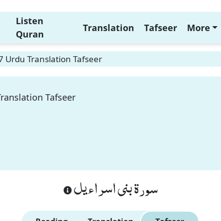
Listen
Translation
Tafseer
More
Quran
47 Urdu Translation Tafseer
Translation Tafseer
سورة بنى اسراءيل