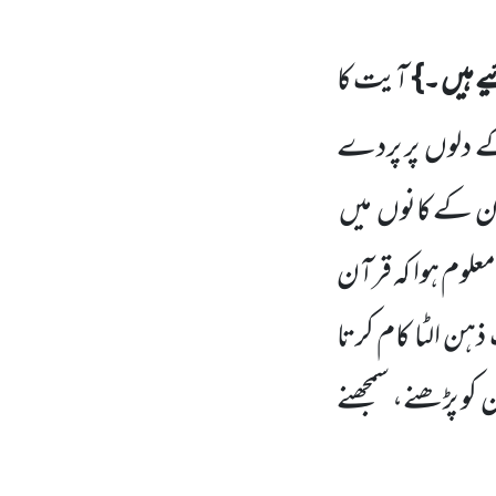
ے ہیں ۔}
آیت کا
 دلوں
پر پردے
ان کے کانوں
میں
وم ہوا کہ قرآن
ہن الٹا کام کرتا
کو پڑھنے، سمجھنے