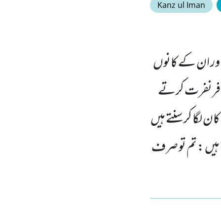
Kanz ul Iman
اور ان کے کانوں
 کافرنفرت کرتے
 لگا کر سنتے ہیں
 ہیں : تم تو صرف