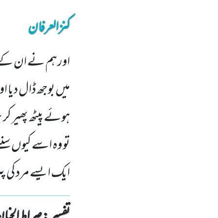
کنزالعرفان
اور ہم نے ان کے د
میں بوجھ ڈال دیا 
ہوئے پیٹھ پھیر کر 
تو وہ اسے کیوں سن
ایک ایسے مرد کی پ
تفسیر : ‎صراط الجنان