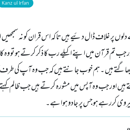
Kanz ul Irfan
لوں پر غلاف ڈال دئیے ہیں تا کہ اس قران کو نہ سمجھیں 
اور جب تم قرآن میں اپنے اکیلے رب کا ذکر کرتے ہو تو وہ
بھاگتے ہیں ۔ ہم خوب جانتے ہیں کہ جب وہ آپ کی طرف کان
تے ہیں اور جب وہ آپس میں مشورہ کرتے ہیں جب ظالم کہتے
یروی کررہے ہو جس پر جادو ہوا ہے۔