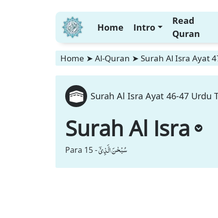
Read
Home
Intro
Quran
Home
➤
Al-Quran
➤
Surah Al Isra Ayat 
Surah Al Isra Ayat 46-47 Urdu 
Surah Al Isra
سُبْحٰنَ الَّذِیْۤ
Para 15 -