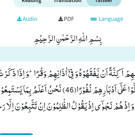
Reading
Translation
Tafseer
Audio
PDF
Language
بِسْمِ اللّٰهِ الرَّحْمٰنِ الرَّحِیْمِ
ِهِمْ اَكِنَّةً اَنْ یَّفْقَهُوْهُ وَ فِیْۤ اٰذَانِهِمْ وَقْرًاؕ-وَ اِذَا ذَكَرْت
الْقُرْاٰنِ وَحْدَهٗ وَلَّوْا عَلٰۤى اَدْبَارِهِمْ نُفُوْرًا(46) نَحْنُ اَعْلَمُ بِمَا 
َ اِذْ هُمْ نَجْوٰۤى اِذْ یَقُوْلُ الظّٰلِمُوْنَ اِنْ تَتَّبِعُوْنَ اِلَّا رَج