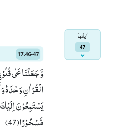
اٰياتها
47
17.46-47
وَّ جَعَلْنَا عَلٰى قُلُوْب
یَسْتَمِعُوْنَ اِلَیْكَ و
مَّسْحُوْرًا(47)