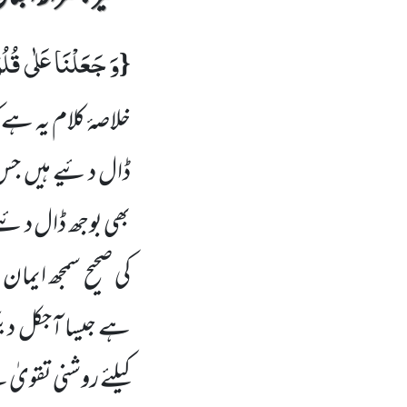
وَ جَعَلْنَا عَلٰى قُلُو
{
خلاصۂ کلام یہ ہے 
ڈال دئیے ہیں
جس 
بھی بوجھ ڈال دئی
کی صحیح سمجھ ایما
ہے جیسا آجکل دیک
کیلئے روشنی تقویٰ 