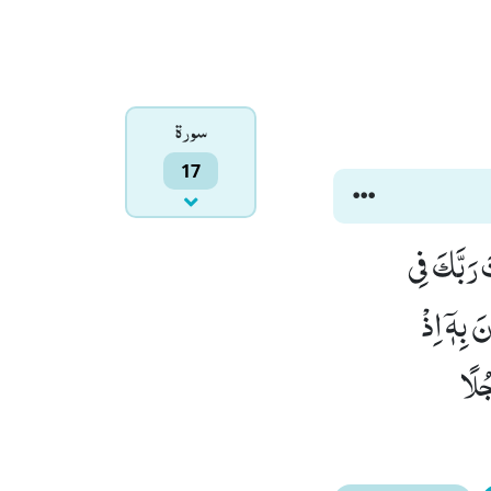
سورۃ
17
َ رَبَّكَ فِی
یَسْتَمِعُوْنَ بِهٖۤ اِذْ
ُلًا