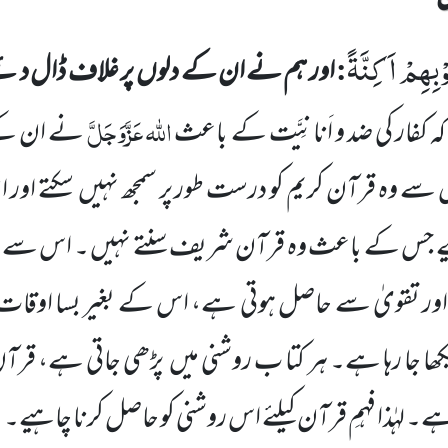
ْبِهِمْ اَكِنَّةً
:
اور ہم نے ان کے دلوں
پر غلاف ڈال دئی
اللّٰہ
عَزَّوَجَلَّ
کہ کفار کی ضد و اَنانِیَّت کے باعث
نے ان کے
سے وہ قرآن کریم کو درست طور پر سمجھ نہیں
سکتے اور 
ے جس کے باعث وہ قرآن شریف سنتے نہیں ۔ اس سے معل
ن اور تقویٰ سے حاصل ہوتی ہے، اس کے بغیر بسا اوقات ذ
ھا جا رہا ہے۔ ہر کتا ب روشنی میں
پڑھی جاتی ہے، قرآن 
ہے۔ لہٰذا فہمِ قرآن کیلئے اس روشنی کو حاصل کرنا چاہیے۔