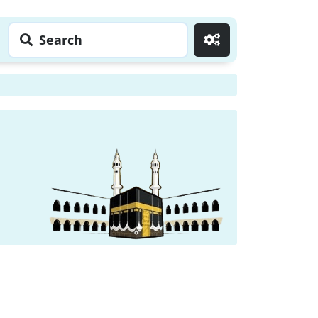
Search
Go