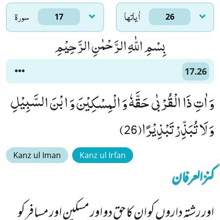
اٰياتها
سورۃ
17
26
بِسْمِ اللّٰهِ الرَّحْمٰنِ الرَّحِیْمِ
17.26
وَ اٰتِ ذَا الْقُرْبٰى حَقَّهٗ وَ الْمِسْكِیْنَ وَ ابْنَ السَّبِیْلِ
وَ لَا تُبَذِّرْ تَبْذِیْرًا(26)
Kanz ul Iman
Kanz ul Irfan
کنزالعرفان
اور رشتہ داروں کو ان کا حق دو اور مسکین اور مسافر کو