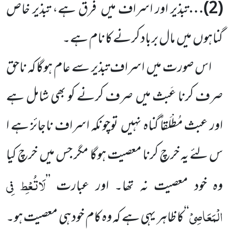
(
2
)…
تبذیر اور اسراف میں
فرق ہے، تبذیر خاص
گناہوں
میں
مال برباد کرنے کا نام ہے۔
اس صورت میں
اسراف تبذیر سے عام ہوگا کہ ناحق
صرف کرنا عَبث میں
صرف کرنے کو بھی شامل ہے
اور عبث مُطْلَقاً گناہ نہیں
توچونکہ اسراف ناجائز ہے ا
س لئے یہ خرچ کرنا معصیت ہوگا مگر جس میں
خرچ کیا
لَاتُعْطِ
فِی
وہ خود معصیت نہ تھا۔ اور عبارت
’’
الْمَعَاصِیْ
‘‘
کا ظاہر یہی ہے کہ وہ کام خود ہی معصیت ہو۔