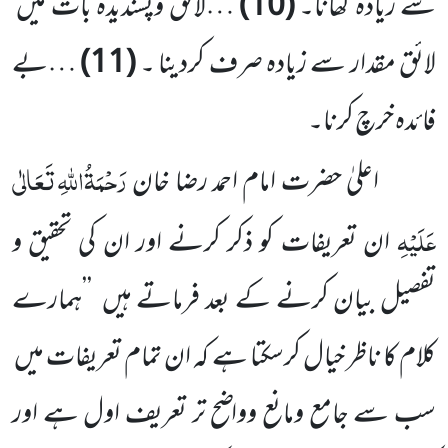
سے زیادہ کھانا۔
(
10
)
…لائق وپسندیدہ بات میں
لائق مقدار سے زیادہ صرف کردینا ۔
(
11
)
…بے
فائدہ خرچ کرنا۔
رَحْمَۃُاللّٰہِ تَعَالٰی
اعلیٰ حضرت امام احمد رضا خان
عَلَیْہِ
ان تعریفات کو ذکر کرنے اور ان کی تحقیق و
تفصیل بیان کرنے کے بعد فرماتے ہیں
’’ہمارے
کلام کا ناظر خیال کرسکتا ہے کہ ان تمام تعریفات میں
سب سے جامع ومانع وواضح تر تعریف اول ہے اور