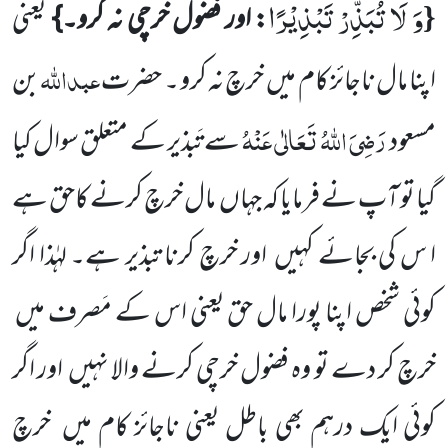
وَ لَا تُبَذِّرْ تَبْذِیْرًا
{
: اور فضول خرچی نہ کرو۔}
یعنی
عبداللّٰہ
اپنا مال ناجائز کام میں
خرچ نہ کرو ۔ حضرت
بن
رَضِیَ اللّٰہُ تَعَالٰی عَنْہُ
مسعود
سے تَبذیر کے متعلق سوال کیا
گیا تو آپ نے فرمایا کہ جہاں
مال خرچ کرنے کاحق ہے
ا س کی بجائے کہیں
اور خرچ کرنا تبذیر ہے۔ لہٰذا اگر
کوئی شخص اپنا پورا مال حق یعنی اس کے مَصرف میں
خرچ کر دے تو وہ فضول خرچی کرنے والا نہیں
اور اگر
کوئی ایک درہم بھی باطل یعنی ناجائز کام میں
خرچ