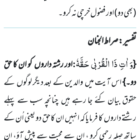
(بھی دو) اور فضول خرچی نہ کرو۔
تفسیر : ‎صراط الجنان
وَ اٰتِ ذَا الْقُرْبٰى حَقَّهٗ
:
{
اور رشتہ داروں
کو ان کا حق
دو۔}
اس آیت میں
والدین کے بعد دیگر لوگوں
کے
حقوق بیان کئے جا رہے ہیں
چنانچہ سب سے پہلے
رشتے داروں
کا فرمایا کہ انہیں
ان کا حق دو یعنی اُن کے
ساتھ صِلہ رحمی کرو ، ان سے محبت سے پیش آؤ، ان