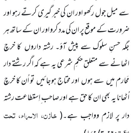
سے میل جول رکھو اور ان کی خبر گیری کرتے رہو اور
ضرورت کے موقع پر ان کی مدد کرو اور ان کے ساتھ ہر
جگہ حسنِ سلوک سے پیش آؤ۔ رشتہ داروں
کا خرچ
اٹھانے سے متعلق حکمِ شرعی یہ ہے کہ
اگر رشتے دار
مَحارم میں
سے ہوں
اور محتاج ہوجائیں
تو اُن کا خرچ
اُٹھانا یہ بھی ان کا حق ہے اور صاحب ِاِستطاعت رشتہ
خازن، الاسراء، تحت
دار پر لازم وواجب ہے۔
(
الآیۃ