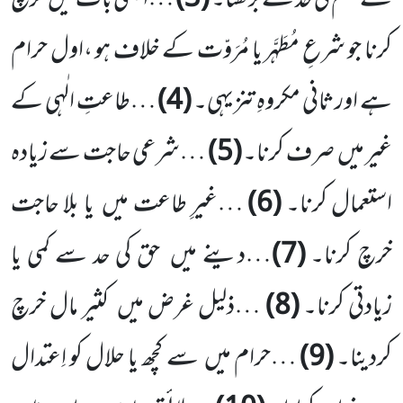
کے حکم کی حد سے بڑھنا۔
(
3
)
…ایسی بات میں
خرچ
کرنا جو شرعِ مُطَہَّر یا مُرَوّت کے خلاف ہو ،اول حرام
ہے اور ثانی مکروہِ تنزیہی۔
(
4
)
…طاعتِ الٰہی کے
غیر میں
صرف کرنا۔
(
5
)
…شرعی حاجت سے زیادہ
استعمال کرنا۔
(
6
)
…غیرِ طاعت میں
یا بلا حاجت
خرچ کرنا۔
(
7
)
…دینے میں
حق کی حد سے کمی یا
زیادتی کرنا۔
(
8
)
…ذلیل غرض میں
کثیر مال خرچ
کردینا۔
(
9
)
…حرام میں
سے کچھ یا حلال کو اِعتدال