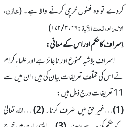
خازن،
کردے تو وہ فضول خرچی کرنے والا ہے۔
(
الاسراء، تحت الآیۃ
)
۳ / ۱۷۲
،
۲۶
:
اِسرا ف کا حکم اور اس کے معانی:
اسراف بلاشبہ ممنوع اور ناجائز ہے اور علماءِ کرام
نے اس کی مختلف تعریفات بیان کی ہیں
،ان میں
سے
11
تعریفات درج ذیل ہیں :
اللّٰہ
(
1
)
…غیرِ حق میں
صَرف کرنا۔
(
2
)
…
تعالیٰ