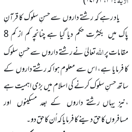
)
۳ / ۱۷۲
،
۲۶
:
یاد رہے کہ رشتے داروں
سے حسنِ سلوک کا قرآنِ
پاک میں
بکثرت حکم دیا گیا ہے چنانچہ کم از کم
8
اللّٰہ
مقامات پر
تعالیٰ نے رشتے داروں
سے حسنِ سلوک
کا فرمایا ہے، اس سے معلوم ہوا کہ رشتے داروں
کے
ساتھ حسنِ سلوک کرنے کی اسلام میں
بڑی اہمیت ہے
،نیز یہاں رشتے داروں
کے بعد مسکینوں
اور
مسافروں کا حق دینے کا فرمایا کہ اُن کا حق دو۔