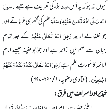
عبداللّٰہ
رسولُ
کیوں
نہ ہو
کہ یہ اُس
کی تعریف ہے جسے
اللّٰہ
صَلَّی اللّٰہُ تَعَالیٰ
عَلَیْہِ وَسَلَّمَ
علم کی گٹھری فرماتے
اور
رَضِیَ اللّٰہُ تَعَالٰی عَنْہُمْ
جو خلفائے اربعہ
کے بعد تمام
جہان سے علم میں
زائد ہے اور جوابو حنیفہ جیسے امام
رَضِیَ اللّٰہُ تَعَالٰی عَنْہُ
وَعَنْہُ
وَعَنْہُمْ
الائمہ کا مُورثِ علم ہے
اَجْمَعِیْن
۔
(
فتاوی رضویہ،
۱
/
۶۹۶
-
۶۹۷
)
تَبذیر اوراِ سراف میں
فرق:
رَحْمَۃُاللّٰہِ تَعَالٰی
اعلیٰ حضرت امام احمد رضاخان