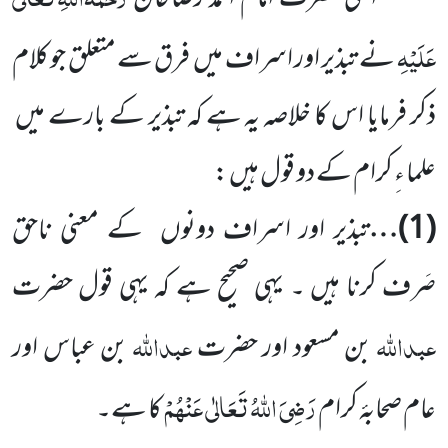
عَلَیْہِ
نے تبذیر اور اسراف میں
فرق سے متعلق جو کلام
ذکر فرمایا اس کا خلاصہ یہ ہے کہ تبذیر کے بارے میں
علما ءِ کرام کے دو قول ہیں
:
(
1
)…
تبذیر اور اسراف دونوں
کے معنی ناحق
صَرف کرنا ہیں ۔ یہی صحیح ہے کہ یہی قول حضرت
عبداللّٰہ
عبداللّٰہ
بن مسعود اور
حضرت
بن عباس اور
رَضِیَ اللّٰہُ تَعَالٰی عَنْہُمْ
عام صحابۂ کرام
کا ہے۔