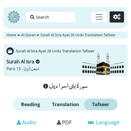
Search
Go
Home
➤
Al-Quran
➤
Surah Al Isra Ayat 26 Urdu Translation Tafseer
Surah Al Isra Ayat 26 Urdu Translation Tafseer
Surah Al Isra
سُبْحٰنَ الَّذِیْۤ
Para 15 -
سورة بنى اسراءيل
Reading
Translation
Tafseer
Audio
PDF
Language