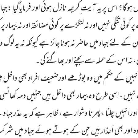
ال ہوگا؟ اس پر یہ آیت ِکریمہ نازل ہوئی اور فرمایاگیا :ج
وئی تنگی نہیں اور نہ لنگڑے پر کوئی مضائقہ اور نہ بیمار پر
 کے لئے جہاد میں حاضر نہ ہوناجائز ہے کیونکہ نہ یہ لوگ 
 ، نہ اس کے حملہ سے بچنے اور بھاگنے کی۔
انہیں کے حکم میں وہ بوڑھے اورضعیف افراد بھی داخل ہ
یں ، اسی طرح وہ بیمار بھی داخل ہیں جنہیں دمہ کھانسی ہ
رانہیں چلنا ، پھرنا دشوار ہے، ظاہر ہے کہ یہ عذر جہ
 اور بھی اَعذار ہیں جن کے ہوتے ہوئے جہاد میں شرکت