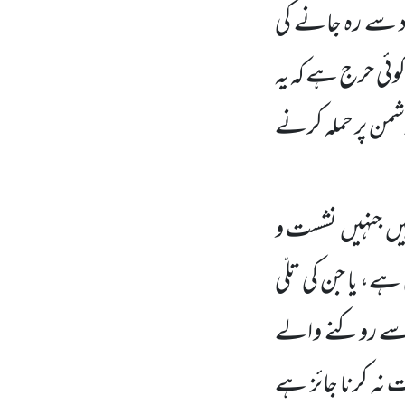
ہاد سے رہ جانے کی
 کوئی حرج ہے کہ یہ
دشمن پر حملہ کرنے
یں جنہیں نشست و
ے، یا جن کی تلّی
اد سے روکنے والے
 نہ کرنا جائز ہے