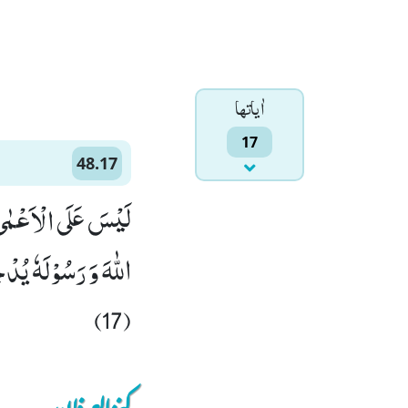
اٰياتها
17
48.17
لَیْسَ عَلَى الْاَعْمٰى
اللّٰهَ وَ رَسُوْلَهٗ یُدْ
(17)