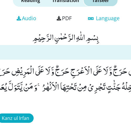
Reading
Translation
Tafseer
Audio
PDF
Language
بِسْمِ اللّٰهِ الرَّحْمٰنِ الرَّحِیْمِ
 حَرَجٌ وَّ لَا عَلَى الْاَعْرَجِ حَرَجٌ وَّ لَا عَلَى الْمَرِیْضِ حَرَج
خِلْهُ جَنّٰتٍ تَجْرِیْ مِنْ تَحْتِهَا الْاَنْهٰرُۚ-وَ مَنْ یَّتَوَلَّ یُعَذِّب
Kanz ul Irfan