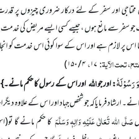
 کی محتاجی اور سفر کے لئے درکار ضروری چیزوں پر قدرت ن
جو سفر سے مانع ہوں ، جیسے کسی ایسے مریض کی خدم
اس پر لازم ہے اور اس کے سوا کوئی اس خدمت کو انجام
تح، تحت الآیۃ:
،
)
۴ / ۱۵۰
۱۷
وَ رَسُوْلَهٗ
اللہ
: اور جو
اور اس کے رسول کا حکم مانے۔}
ا
ے۔ ارشاد فرمایاکہ جو شخص جہاد اور ا س کے علاوہ دیگر ا
صَلَّی اللہ تَعَالٰی عَلَیْہِ وَاٰلِہٖ وَسَلَّمَ
ل
کا حکم مانے گا تو
(اس