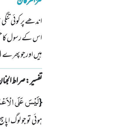
کنزالعرفان
اندھے پر کوئی تنگی ن
اس کے رسول کا حکم
ہیں اور جو پھرے 
تفسیر : ‎صراط الجنان
لَیْسَ عَلَى الْاَعْ
{
ہوئی تو جو لوگ اپ