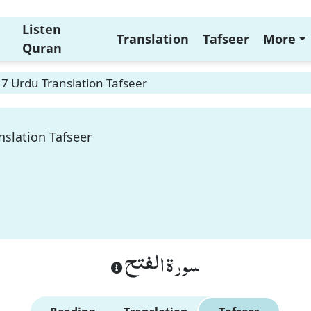
Listen
Translation
Tafseer
More
Quran
17 Urdu Translation Tafseer
nslation Tafseer
سورة الفتح