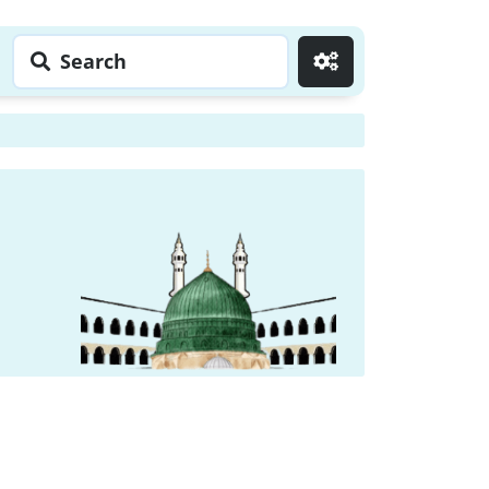
Search
Go