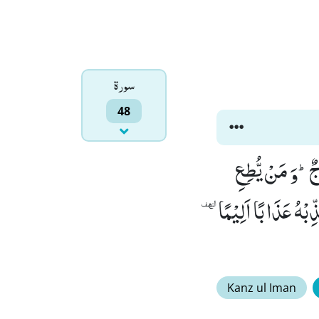
سورۃ
48
ٌؕ-وَ مَنْ یُّطِعِ
ْهُ عَذَابًا اَلِیْمًا۠ ٜ
Kanz ul Iman