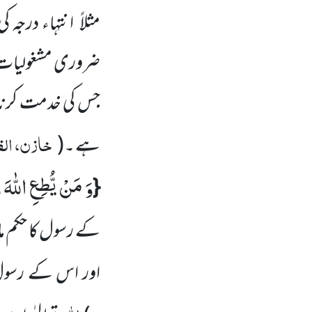
مثلاً انتہاء درجہ
ضروری مشغولیات 
جس کی خدمت کرنا 
خازن، الف
ہے ۔
(
وَ مَنْ یُّطِعِ اللّٰهَ 
{
کے رسول کا حکم مان
اور اس کے رسو