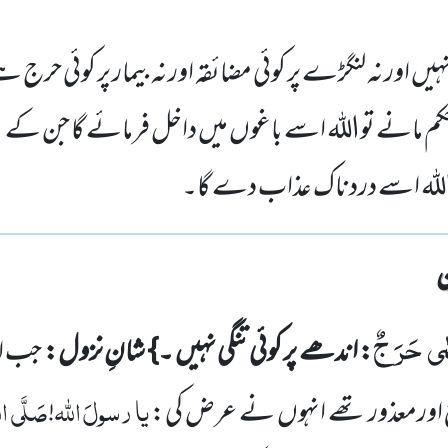
ہیں اور نہ لنگڑے پر کوئی مضائقہ اور نہ بیمار پر کوئی حرج ہے 
 مانے تواللہ اسے باغوں میں داخل فرمائے گا جن کے نی
اللہ اسے دردناک عذاب دے گا۔
مٰى حَرَجٌ
: اندھے پر کوئی تنگی نہیں ۔}
شانِ نزول:
جب او
یا
رسولَ
اللہ
صَلَّی الل
اہج اورمعذور تھے انہوں نے عرض کی:
!