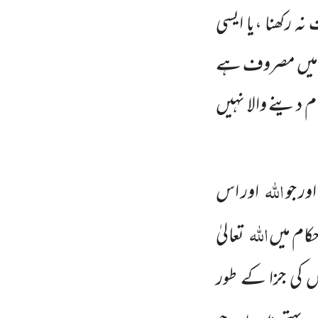
ہ رکھنا ،یا ایسی
ت میں مصروف ہے
 دینے والا نہیں
اللہ
ور جو
اور اس
اللہ
حکام میں
تعالیٰ
 کی جزا کے طور