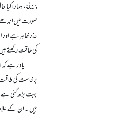
وَسَلَّمَ
، ہمارا کیا ح
صورت میں اندھے پر ک
عذر ظاہر ہے اور ان
کی طاقت رکھتے ہیں
یاد رہے کہ 
برخاست کی طاقت نہ
بہت بڑھ گئی ہے او
ہیں ۔ ان کے علاوہ