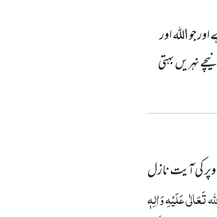
اور جو اللہ اور
چے نہریں بہتی
پر کی آیت نازل
ہ تَعَالٰی عَلَیْہِ وَاٰلِہٖ